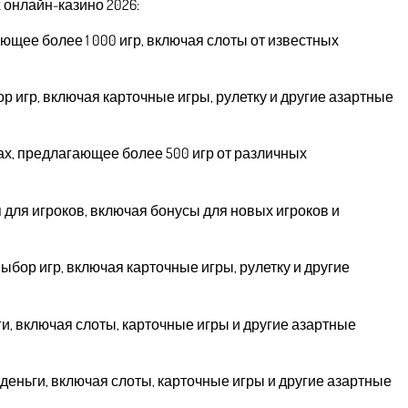
 онлайн-казино 2026:
агающее более 1 000 игр, включая слоты от известных
бор игр, включая карточные игры, рулетку и другие азартные
отах, предлагающее более 500 игр от различных
ия для игроков, включая бонусы для новых игроков и
 выбор игр, включая карточные игры, рулетку и другие
ьги, включая слоты, карточные игры и другие азартные
на деньги, включая слоты, карточные игры и другие азартные