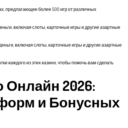
отах, предлагающее более 500 игр от различных
на деньги, включая слоты, карточные игры и другие азартные
 на деньги, включая слоты, карточные игры и другие азартные
ки каждого из этих казино, чтобы помочь вам сделать
о Онлайн 2026:
форм и Бонусных