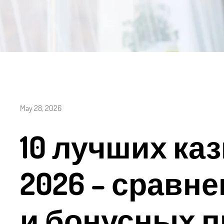
May 28, 2026
10 лучших ка
2026 – сравн
и бонусных 