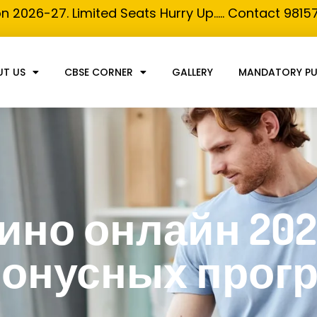
n 2026-27. Limited Seats Hurry Up….. Contact 981
UT US
CBSE CORNER
GALLERY
MANDATORY PU
зино онлайн 20
бонусных прогр