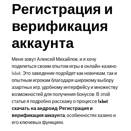
Регистрация и
верификация
аккаунта
Меня зовут Алексей Михайлов, и я хочу
поделиться своим опытом игры в онлайн-казино
1xbet. Это заведение подойдет как новичкам, так и
опытным игрокам благодаря широкому выбору
азартных игр, удобному интерфейсу и множеству
возможностей для получения бонусов. В этой
статье я подробно расскажу о процессе
1xbet
скачать на андроид: Регистрация и
верификация аккаунта
, особенностях казино и
его ключевых функциях.