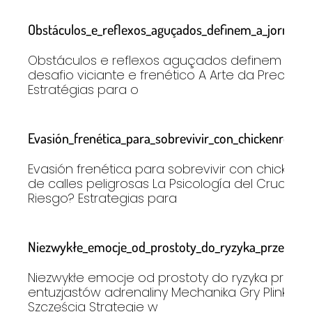
Obstáculos_e_reflexos_aguçados_definem_a_jornada
Obstáculos e reflexos aguçados definem a j
desafio viciante e frenético A Arte da Precisão
Estratégias para o
Evasión_frenética_para_sobrevivir_con_chickenroad_
Evasión frenética para sobrevivir con chicken
de calles peligrosas La Psicología del Cruce: ¿
Riesgo? Estrategias para
Niezwykłe_emocje_od_prostoty_do_ryzyka_przez_plin
Niezwykłe emocje od prostoty do ryzyka przez pl
entuzjastów adrenaliny Mechanika Gry Plinko: Ja
Szczęścia Strategie w