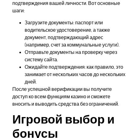
подтверждения вашей личности. Вот основные
шаги:
Загрузите документы: паспорт или
водительское удостоверение, а также
документ, подтверждающий адрес
(например, счет за коммунальные услуги).
Отправьте документы на проверку через
систему сайта.
Ожидайте подтверждения: как правило, это
занимает от нескольких часов до нескольких
дней.
После успешной верификации вы получите
доступ ко всем функциям казино и сможете
вносить и выводить средства без ограничений.
Игровой выбор и
бонусы