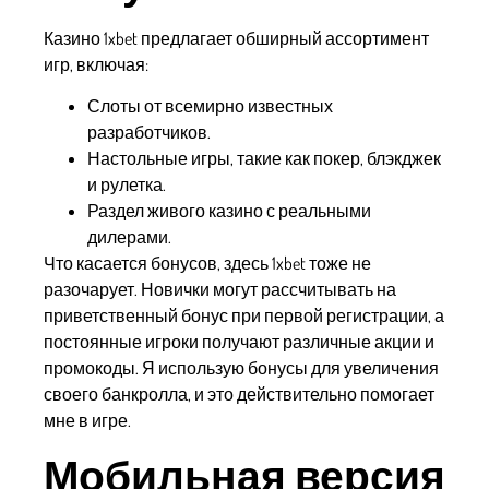
Казино 1xbet предлагает обширный ассортимент
игр, включая:
Слоты от всемирно известных
разработчиков.
Настольные игры, такие как покер, блэкджек
и рулетка.
Раздел живого казино с реальными
дилерами.
Что касается бонусов, здесь 1xbet тоже не
разочарует. Новички могут рассчитывать на
приветственный бонус при первой регистрации, а
постоянные игроки получают различные акции и
промокоды. Я использую бонусы для увеличения
своего банкролла, и это действительно помогает
мне в игре.
Мобильная версия