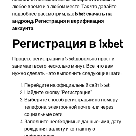
любое время и в любом месте. Так что давайте
подробнее рассмотрим, как
1xbet скачать на
андроид: Регистрация и верификация
аккаунта
.
Регистрация в 1xbet
Процесс регистрации в 1xbet довольно прост и
занимает всего несколько минут. Все, что вам
нужно сделать – это выполнить следующие шаги:
Перейдите на официальный сайт 1xbet.
Найдите кнопку “Регистрация”.
Выберите способ регистрации: по номеру
телефона, электронной почте или через
социальные сети.
Заполните необходимые данные: имя, дату
рождения, валюту и контактную
информацию.