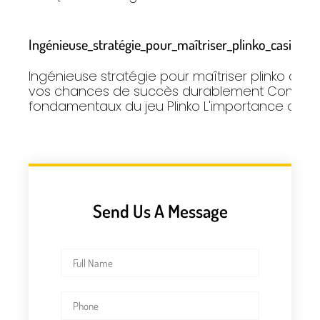
Ingénieuse_stratégie_pour_maîtriser_plinko_casino_e
Ingénieuse stratégie pour maîtriser plinko casi
vos chances de succès durablement Compren
fondamentaux du jeu Plinko L'importance du coe
Send Us A Message