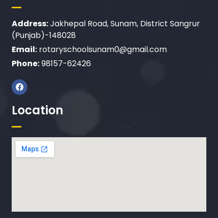
Address:
Jakhepal Road, Sunam, District Sangrur
(Punjab)-148028
Email:
rotaryschoolsunam0@gmail.com
Phone:
98157-62426
Location