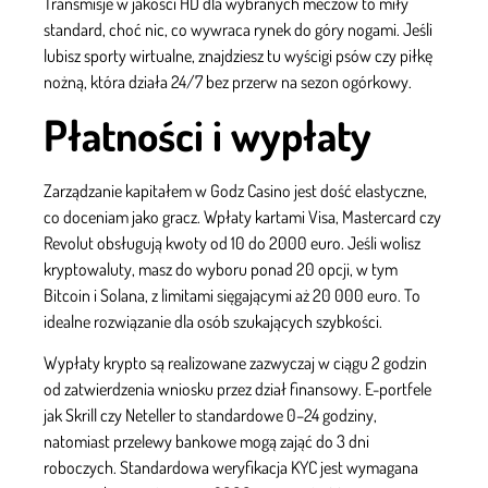
Transmisje w jakości HD dla wybranych meczów to miły
standard, choć nic, co wywraca rynek do góry nogami. Jeśli
lubisz sporty wirtualne, znajdziesz tu wyścigi psów czy piłkę
nożną, która działa 24/7 bez przerw na sezon ogórkowy.
Płatności i wypłaty
Zarządzanie kapitałem w Godz Casino jest dość elastyczne,
co doceniam jako gracz. Wpłaty kartami Visa, Mastercard czy
Revolut obsługują kwoty od 10 do 2000 euro. Jeśli wolisz
kryptowaluty, masz do wyboru ponad 20 opcji, w tym
Bitcoin i Solana, z limitami sięgającymi aż 20 000 euro. To
idealne rozwiązanie dla osób szukających szybkości.
Wypłaty krypto są realizowane zazwyczaj w ciągu 2 godzin
od zatwierdzenia wniosku przez dział finansowy. E-portfele
jak Skrill czy Neteller to standardowe 0–24 godziny,
natomiast przelewy bankowe mogą zająć do 3 dni
roboczych. Standardowa weryfikacja KYC jest wymagana