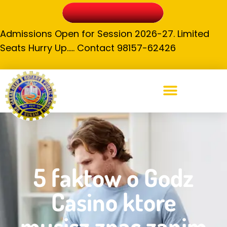
Admissions Open for Session 2026-27. Limited
Seats Hurry Up….. Contact 98157-62426
5 faktow o Godz
Casino ktore
musisz znac zanim