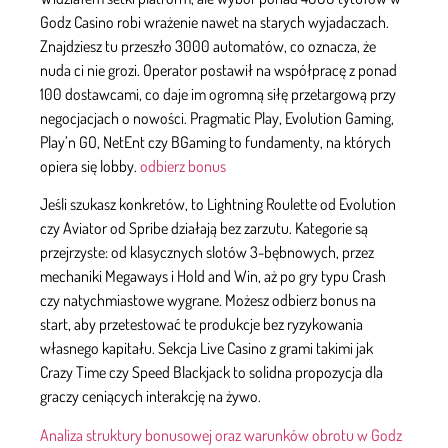
Godz Casino robi wrażenie nawet na starych wyjadaczach.
Znajdziesz tu przeszło 3000 automatów, co oznacza, że
nuda ci nie grozi. Operator postawił na współpracę z ponad
100 dostawcami, co daje im ogromną siłę przetargową przy
negocjacjach o nowości. Pragmatic Play, Evolution Gaming,
Play’n GO, NetEnt czy BGaming to fundamenty, na których
opiera się lobby.
odbierz bonus
Jeśli szukasz konkretów, to Lightning Roulette od Evolution
czy Aviator od Spribe działają bez zarzutu. Kategorie są
przejrzyste: od klasycznych slotów 3-bębnowych, przez
mechaniki Megaways i Hold and Win, aż po gry typu Crash
czy natychmiastowe wygrane. Możesz odbierz bonus na
start, aby przetestować te produkcje bez ryzykowania
własnego kapitału. Sekcja Live Casino z grami takimi jak
Crazy Time czy Speed Blackjack to solidna propozycja dla
graczy ceniących interakcję na żywo.
Analiza struktury bonusowej oraz warunków obrotu w Godz