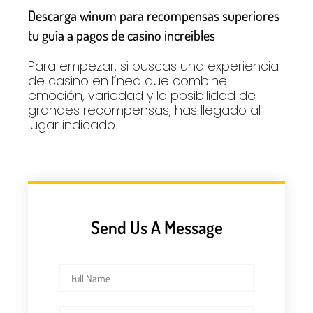
Descarga winum para recompensas superiores
tu guía a pagos de casino increíbles
Para empezar, si buscas una experiencia
de casino en línea que combine
emoción, variedad y la posibilidad de
grandes recompensas, has llegado al
lugar indicado.
Send Us A Message