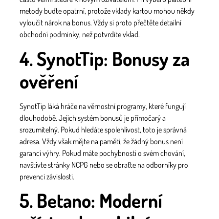
metody buďte opatrní, protože vklady kartou mohou někdy
vyloučit nárok na bonus. Vždy si proto přečtěte detailní
obchodní podmínky, než potvrdíte vklad.
4. SynotTip: Bonusy za
ověření
SynotTip láká hráče na věrnostní programy, které fungují
dlouhodobě. Jejich systém bonusů je přímočarý a
srozumitelný. Pokud hledáte spolehlivost, toto je správná
adresa. Vždy však mějte na paměti, že žádný bonus není
garancí výhry. Pokud máte pochybnosti o svém chování,
navštivte stránky NCPG nebo se obraťte na odborníky pro
prevenci závislosti.
5. Betano: Moderní