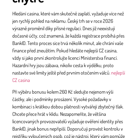
Hledání casina, které vám skutečně zaplatí, vyžaduje více než
jen rychlý pohled na reklamu. Český trh se v roce 2026
výrazně proměnil díky přísné regulaci. Dnes již neexistují
dočasné účty, což znamená, že každá registrace probíhá přes
BankID. Tento proces sice trvá několik minut, ale chrání vaše
finance před zneužitím. Pokud hledáte nejlepší CZ casina,
vždy si jako první zkontrolujte licenci Ministerstva financí.
Hazardní hry jsou zábava, nikoliv cesta k výdělku, proto
nastavte své limity ještě před prvním otočením válců.
nejlepší
CZ casina
Při výběru bonusu kolem 260 Kč sledujte nejenom výši
částky, ale i podmínky prosázení. Vysoké požadavky v
kombinaci s krátkou dobou platnosti vytvářejí zbytečný tlak.
Chcete přece hrát v klidu. Nezapomeňte, že většina
licencovaných provozovatelů vyžaduje ověření identity přes
BankID, jinak bonus nepřipíší. Doporučuji provést kontrolu v
rejstříku vyloučených osob, což je nástroj, který vám pomůže