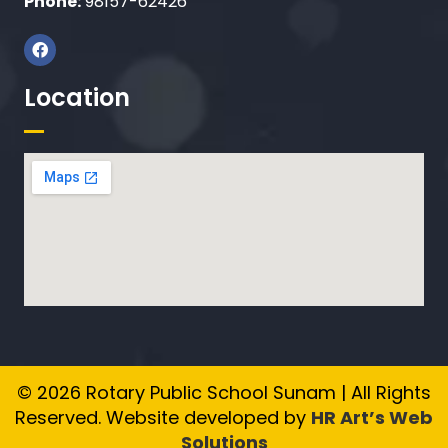
Phone:
98157-62426
Location
© 2026 Rotary Public School Sunam | All Rights
Reserved. Website developed by
HR Art’s Web
Solutions