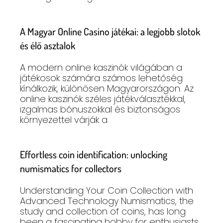
A Magyar Online Casino játékai: a legjobb slotok
és élő asztalok
A modern online kaszinók világában a
játékosok számára számos lehetőség
kínálkozik, különösen Magyarországon. Az
online kaszinók széles játékválasztékkal,
izgalmas bónuszokkal és biztonságos
környezettel várják a
Effortless coin identification: unlocking
numismatics for collectors
Understanding Your Coin Collection with
Advanced Technology Numismatics, the
study and collection of coins, has long
been a fascinating hobby for enthusiasts