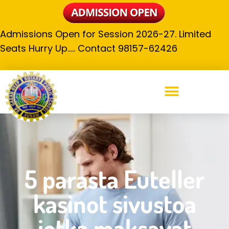
Admissions Open for Session 2026-27. Limited
Seats Hurry Up….. Contact 98157-62426
5 parasta Euteller
kasinot sivustoa
jotka maksavat