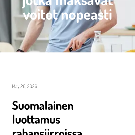
voitot nopeasti
May 26, 2026
Suomalainen
luottamus
rahansiirroissa