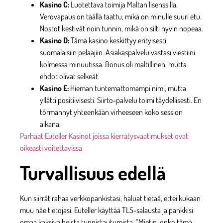
Kasino C:
Luotettava toimija Maltan lisenssillä.
Verovapaus on täällä taattu, mikä on minulle suuri etu.
Nostot kestivät noin tunnin, mikä on silti hyvin nopeaa.
Kasino D:
Tämä kasino keskittyy erityisesti
suomalaisiin pelaajiin. Asiakaspalvelu vastasi viestiini
kolmessa minuutissa. Bonus oli maltillinen, mutta
ehdot olivat selkeät.
Kasino E:
Hieman tuntemattomampi nimi, mutta
yllätti positiivisesti. Siirto-palvelu toimi täydellisesti. En
törmännyt yhteenkään virheeseen koko session
aikana.
Parhaat Euteller Kasinot joissa kierrätysvaatimukset ovat
oikeasti voitettavissa
Turvallisuus edellä
Kun siirrät rahaa verkkopankistasi, haluat tietää, ettei kukaan
muu näe tietojasi. Euteller käyttää TLS-salausta ja pankkisi
omaa kaksivaiheista tunnistautumista. “Mietin, onko tämä