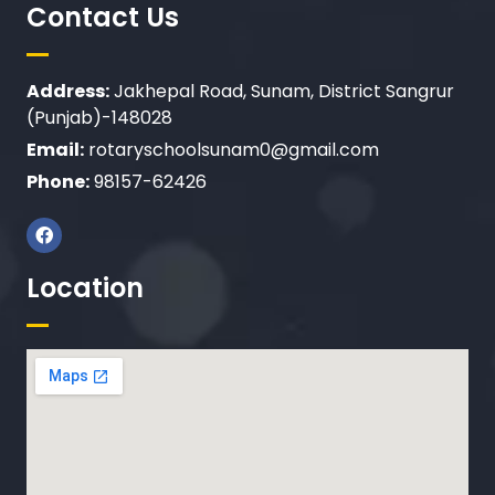
Contact Us
Address:
Jakhepal Road, Sunam, District Sangrur
(Punjab)-148028
Email:
rotaryschoolsunam0@gmail.com
Phone:
98157-62426
Location