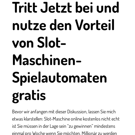
Tritt Jetzt bei und
nutze den Vorteil
von Slot-
Maschinen-
Spielautomaten
gratis
Bevor wir anfangen mit dieser Diskussion, lassen Sie mich
etwas klarstellen: Slot-Maschine online kostenlos nicht echt
ist Sie müssen in der Lage sein “zu gewinnen” mindestens
einmal pro Woche wenn Sie möchten, Millionär zu werden