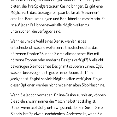
bieten, die ihre Spielgeräte zum Casino bringen. Es gibt eine
Möglichkeit, dass Sie sogar ein paar Dollar als “Gewinnen”
erhalten! Barauszahlungen und Boni könnten massiv sein. Es
ist auf jeden Fall lohnenswert alle Möglichkeiten zu
untersuchen, die verfügbar sind.
Wenn es um die Wahl eines Bier zu wählen, ist es
entscheidend, was Sie wollen.ein altmodisches Bier, das
hölzernen Fronten?|Suchen Sie ein altmodisches Bier mit
hölzerne Fronten oder moderne Designs verfügt?} Vielleicht
bevorzugen Sie modernes Design mit sauberen Linien. Egal,
was Sie bevorzugen,, ist, gibt es eine Option, die für Sie
geeignet ist. Es gibt so viele Möglichkeiten verfügbar. Einige
dieser Optionen werden nicht mit einen alten Slot-Maschine.
Wenn Sie jedoch vorhaben, Online-Casino zu spielen, können
Sie spielen, wann immer die Maschine betriebsfähig ist.
Daher, wenn Sie häufig unterwegs sind, denken Sie an Sie ein
Bier als Ihre Spielwahl nachdenken. Andererseits, wenn Sie