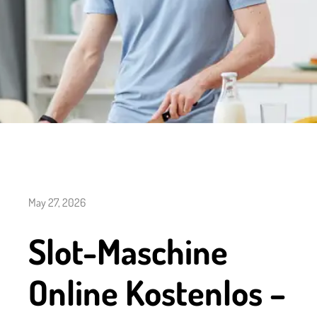
May 27, 2026
Slot-Maschine
Online Kostenlos –