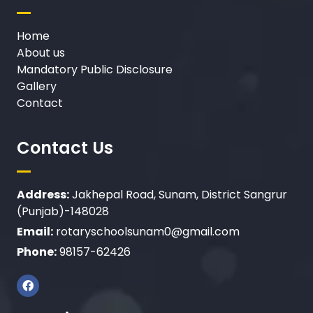
Home
About us
Mandatory Public Disclosure
Gallery
Contact
Contact Us
Address:
Jakhepal Road, Sunam, District Sangrur
(Punjab)-148028
Email:
rotaryschoolsunam0@gmail.com
Phone:
98157-62426