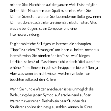
mit den Slot-Maschinen auf der ganzen Welt. Es ist möglich
Online-Slot-Maschinen zum Spaß zu spielen. Wenn Sie
können Sie es tun, werden Sie Tausende von Dollar gewinnen
können, durch das Spielen an einem Spielautomaten. Alles,
was Sie benötigen, ist ein Computer und eine
Internetverbindung.
Es gibt zahlreiche Beiträgen im Internet, die behaupten,
“Tipps” zu bieten, “Strategien” um Ihnen zu helfen, mehr aus
Ihrem Gewinn. Sie könnten ähnlich “also, was” klingen.
Letztlich, sollen Slot-Maschinen nicht einfach “die Lautstärke
erhöhen” und Ihnen ein gutes Schnäppchen bieten? Nun, ja.
Aber was wenn Sie nicht wissen welche Symbole man
beachten sollte auf den Rollen?
Wenn Sie nur die Walzen anschauen ist es unmöglich die
Bedeutung der jedem Symbol auf erscheinend auf den
Walzen zu verstehen. Deshalb ein paar Stunden des
Studierens online sich riesig auszahlen können. In Kürze