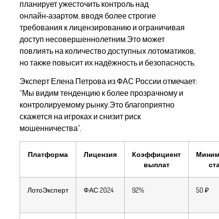
планирует ужесточить контроль над
онлайн‑азартом, вводя более строгие
требования к лицензированию и ограничивая
доступ несовершеннолетним.Это может
повлиять на количество доступных лотоматиков,
но также повысит их надёжность и безопасность.
Эксперт Елена Петрова из ФАС России отмечает:
“Мы видим тенденцию к более прозрачному и
контролируемому рынку.Это благоприятно
скажется на игроках и снизит риск
мошенничества”.
Платформа
Лицензия
Коэффициент
Миним
выплат
ст
ЛотоЭксперт
ФАС 2024
92%
50 ₽