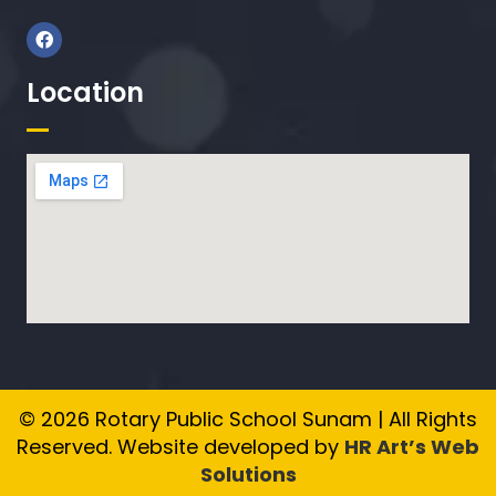
Location
© 2026 Rotary Public School Sunam | All Rights
Reserved. Website developed by
HR Art’s Web
Solutions