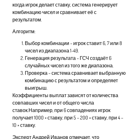
когда игрок делает ставку, система генерирует
комбинацию чисел и сравнивает её с
результатом.
Алгоритм:
Выбор комбинации – игрок ставит 6, 7 или 8
чисел из диапазона 1-49.
Генерация результата – ГСЧ создаёт 6
случайных чисел из того же диапазона.
Проверка – система сравнивает выбранную
комбинацию с результатом и определяет
выигрыш.
Коэффициенты выплат зависят от количества
совпавших чисел и от общего числа
ставок.Например, при 6 совпадениях игрок
получает 1000 × ставку, при 5 – 200 × ставку, при 4 –
10 × ставку.
Эксперт Андрей Иванов отмечает, что