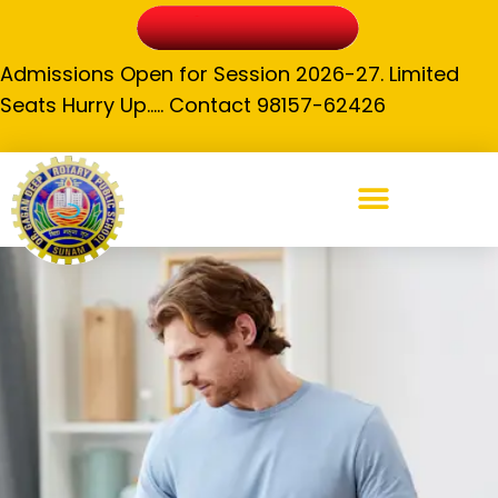
Admissions Open for Session 2026-27. Limited
Seats Hurry Up….. Contact 98157-62426