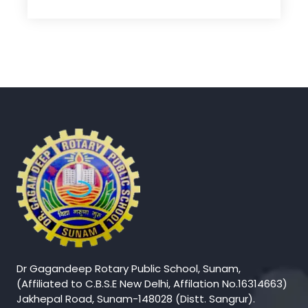
Dr Gagandeep Rotary Public School, Sunam,
(Affiliated to C.B.S.E New Delhi, Affilation No.16314663)
Jakhepal Road, Sunam-148028 (Distt. Sangrur).