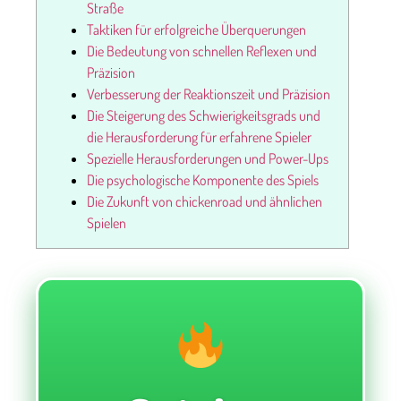
Straße
Taktiken für erfolgreiche Überquerungen
Die Bedeutung von schnellen Reflexen und
Präzision
Verbesserung der Reaktionszeit und Präzision
Die Steigerung des Schwierigkeitsgrads und
die Herausforderung für erfahrene Spieler
Spezielle Herausforderungen und Power-Ups
Die psychologische Komponente des Spiels
Die Zukunft von chickenroad und ähnlichen
Spielen