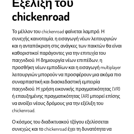
Εξέλιξη του
chickenroad
Το μέλλον του chickenroad φαίνεται λαμπρό. Η
συνεχής καινοτομία, η εισαγωγή νέων λειτουργιών
και η ανταπόκριση στις ανάγκες των παικτών θα είναι
καθοριστικοί παράγοντες για την επιτυχία του
παιχνιδιού. Η δημιουργία νέων επιπέδων, η
προσθήκη νέων εμποδίων και η εισαγωγή multiplayer
λειτουργιών μπορούν να προσφέρουν μια ακόμα πιο
συναρπαστική και διασκεδαστική εμπειρία
παιχνιδιού. Η χρήση εικονικής πραγματικότητας (VR)
ή επαυξημένης πραγματικότητας (AR) μπορεί επίσης
να ανοίξει νέους δρόμους για την εξέλιξη του
chickenroad.
Ο κόσμος του διαδικτυακού τζόγου εξελίσσεται
συνεχώς και το chickenroad έχει τη δυνατότητα να