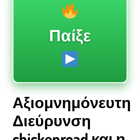
Παίξε
Αξιομνημόνευτη
Διεύρυνση
chickenroad και η