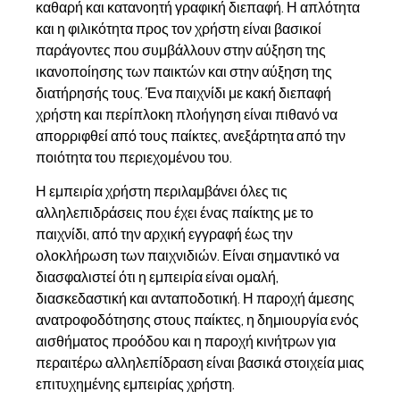
καθαρή και κατανοητή γραφική διεπαφή. Η απλότητα
και η φιλικότητα προς τον χρήστη είναι βασικοί
παράγοντες που συμβάλλουν στην αύξηση της
ικανοποίησης των παικτών και στην αύξηση της
διατήρησής τους. Ένα παιχνίδι με κακή διεπαφή
χρήστη και περίπλοκη πλοήγηση είναι πιθανό να
απορριφθεί από τους παίκτες, ανεξάρτητα από την
ποιότητα του περιεχομένου του.
Η εμπειρία χρήστη περιλαμβάνει όλες τις
αλληλεπιδράσεις που έχει ένας παίκτης με το
παιχνίδι, από την αρχική εγγραφή έως την
ολοκλήρωση των παιχνιδιών. Είναι σημαντικό να
διασφαλιστεί ότι η εμπειρία είναι ομαλή,
διασκεδαστική και ανταποδοτική. Η παροχή άμεσης
ανατροφοδότησης στους παίκτες, η δημιουργία ενός
αισθήματος προόδου και η παροχή κινήτρων για
περαιτέρω αλληλεπίδραση είναι βασικά στοιχεία μιας
επιτυχημένης εμπειρίας χρήστη.