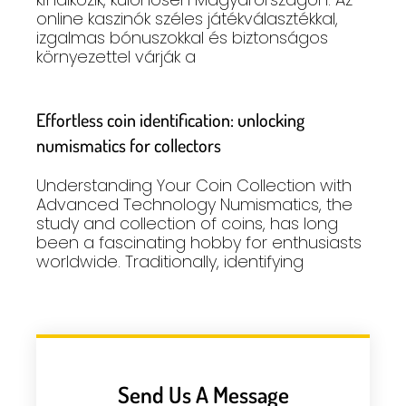
online kaszinók széles játékválasztékkal,
izgalmas bónuszokkal és biztonságos
környezettel várják a
Effortless coin identification: unlocking
numismatics for collectors
Understanding Your Coin Collection with
Advanced Technology Numismatics, the
study and collection of coins, has long
been a fascinating hobby for enthusiasts
worldwide. Traditionally, identifying
Send Us A Message