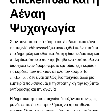
Αέναη
Ψυχαγωγία
Στον συναρπαστικό κόσμο του διαδικτυακού τζόγου,
το παιχνίδι chickenroad έχει αναδειχθεί σε ένα από τα
πιο δημοφιλή και εθιστικά. Αυτή η διασκεδαστική και
απλή ιδέα, όπου ο παίκτης βοηθά ένα κοτόπουλο να
διασχίσει έναν δρόμο γεμάτο εμπόδια, έχει κερδίσει
τις καρδιές των παικτών σε όλο τον κόσμο. Το
chickenroad δεν είναι απλώς ένα παιχνίδι, αλλά μια
εμπειρία που συνδυάζει τη στρατηγική, την ταχύτητα
αντίδρασης και την αγωνία.
Η δημοτικότητα του παιχνιδιού αυξάνεται συνεχώς,
με νέα επίπεδα και προκλήσεις να προστίθενται
τακτικά. Οι παίκτες ανταγωνίζονται για να επιτύχουν