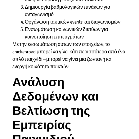
Δημιουργία βαθμολογικών πινάκων για
ανταγωνισμό
Οργάνωση τακτικών events και διαγωνισμών
Ενσωμάτωση κοινωνικών δικτύων για
κοινοποίηση επιτευγμάτων
Με την ενσωμάτωση αυτών των στοιχείων, το
chickenroad μπορεί να γίνει κάτι περισσότερο από ένα
απλό παιχνίδι—μπορεί να γίνει μια ζωντανή και
ενεργή κοινότητα παικτών.
Ανάλυση
Δεδομένων και
Βελτίωση της
Εμπειρίας
Παιχνιδιού