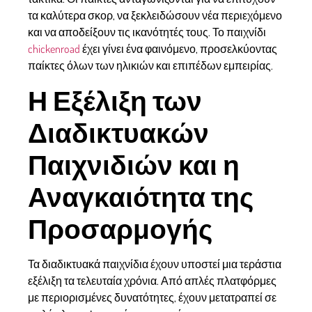
τα καλύτερα σκορ, να ξεκλειδώσουν νέα περιεχόμενο
και να αποδείξουν τις ικανότητές τους. Το παιχνίδι
chickenroad
έχει γίνει ένα φαινόμενο, προσελκύοντας
παίκτες όλων των ηλικιών και επιπέδων εμπειρίας.
Η Εξέλιξη των
Διαδικτυακών
Παιχνιδιών και η
Αναγκαιότητα της
Προσαρμογής
Τα διαδικτυακά παιχνίδια έχουν υποστεί μια τεράστια
εξέλιξη τα τελευταία χρόνια. Από απλές πλατφόρμες
με περιορισμένες δυνατότητες, έχουν μετατραπεί σε