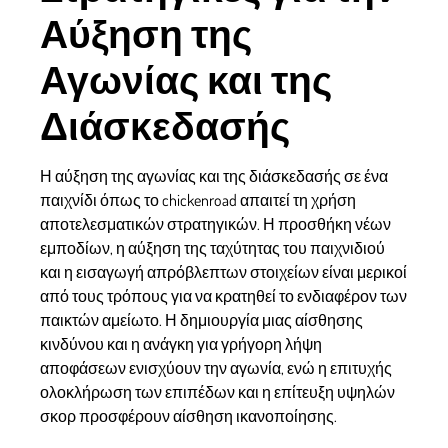
Αύξηση της
Αγωνίας και της
Διάσκεδασής
Η αύξηση της αγωνίας και της διάσκεδασής σε ένα
παιχνίδι όπως το chickenroad απαιτεί τη χρήση
αποτελεσματικών στρατηγικών. Η προσθήκη νέων
εμποδίων, η αύξηση της ταχύτητας του παιχνιδιού
και η εισαγωγή απρόβλεπτων στοιχείων είναι μερικοί
από τους τρόπους για να κρατηθεί το ενδιαφέρον των
παικτών αμείωτο. Η δημιουργία μιας αίσθησης
κινδύνου και η ανάγκη για γρήγορη λήψη
αποφάσεων ενισχύουν την αγωνία, ενώ η επιτυχής
ολοκλήρωση των επιπέδων και η επίτευξη υψηλών
σκορ προσφέρουν αίσθηση ικανοποίησης.