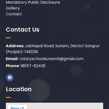
Mandatory Public Disclosure
Gallery
Contact
Contact Us
Address:
Jakhepal Road, Sunam, District Sangrur
(Punjab)-148028
Email:
rotaryschoolsunam0@gmail.com
Phone:
98157-62426
Location