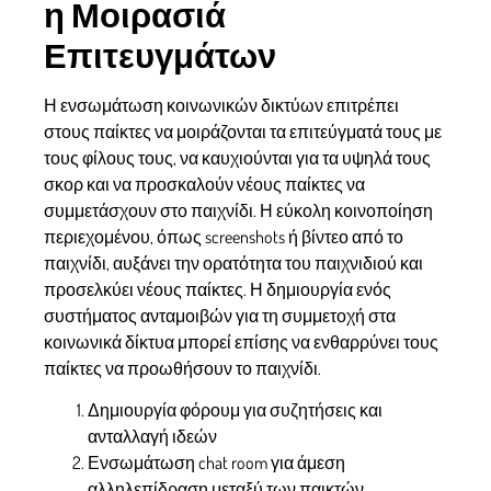
η Μοιρασιά
Επιτευγμάτων
Η ενσωμάτωση κοινωνικών δικτύων επιτρέπει
στους παίκτες να μοιράζονται τα επιτεύγματά τους με
τους φίλους τους, να καυχιούνται για τα υψηλά τους
σκορ και να προσκαλούν νέους παίκτες να
συμμετάσχουν στο παιχνίδι. Η εύκολη κοινοποίηση
περιεχομένου, όπως screenshots ή βίντεο από το
παιχνίδι, αυξάνει την ορατότητα του παιχνιδιού και
προσελκύει νέους παίκτες. Η δημιουργία ενός
συστήματος ανταμοιβών για τη συμμετοχή στα
κοινωνικά δίκτυα μπορεί επίσης να ενθαρρύνει τους
παίκτες να προωθήσουν το παιχνίδι.
Δημιουργία φόρουμ για συζητήσεις και
ανταλλαγή ιδεών
Ενσωμάτωση chat room για άμεση
αλληλεπίδραση μεταξύ των παικτών