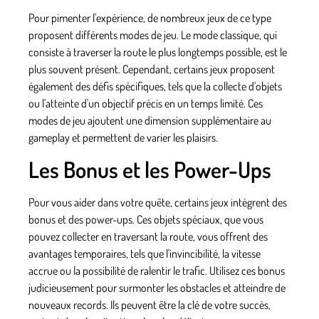
Pour pimenter l'expérience, de nombreux jeux de ce type
proposent différents modes de jeu. Le mode classique, qui
consiste à traverser la route le plus longtemps possible, est le
plus souvent présent. Cependant, certains jeux proposent
également des défis spécifiques, tels que la collecte d'objets
ou l'atteinte d'un objectif précis en un temps limité. Ces
modes de jeu ajoutent une dimension supplémentaire au
gameplay et permettent de varier les plaisirs.
Les Bonus et les Power-Ups
Pour vous aider dans votre quête, certains jeux intègrent des
bonus et des power-ups. Ces objets spéciaux, que vous
pouvez collecter en traversant la route, vous offrent des
avantages temporaires, tels que l'invincibilité, la vitesse
accrue ou la possibilité de ralentir le trafic. Utilisez ces bonus
judicieusement pour surmonter les obstacles et atteindre de
nouveaux records. Ils peuvent être la clé de votre succès,