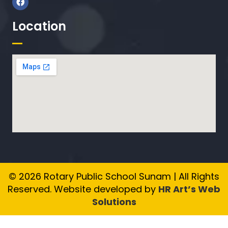
Location
© 2026 Rotary Public School Sunam | All Rights
Reserved. Website developed by
HR Art’s Web
Solutions