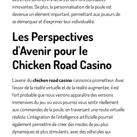
innovantes. De plus, la personnalisation de la poule est
devenue un élément important, permettant aux joueurs de
se démarquer et d'exprimer leur individualité.
Les Perspectives
d'Avenir pour le
Chicken Road Casino
L'avenir du
chicken road casino
s'annonce prometteur. Avec
l'essor de la réalité virtuelle et de la réalité augmentée, il est
fort probable que nous verrons apparaître des versions
immersives du jeu, où vous pourrez vous sentir réellement
aux commandes de la poule, en traversant une route virtuelle
réaliste. L'intégration de l'intelligence artificielle pourrait
également permettre de créer des modes de jeu plus
dynamiques et plus stimulants, avec des véhicules qui