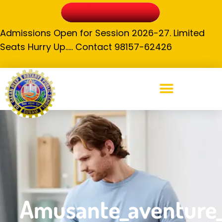
Admissions Open for Session 2026-27. Limited
Seats Hurry Up….. Contact 98157-62426
Amusante_aventure_a