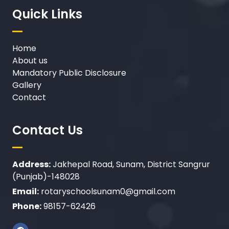
Quick Links
Home
About us
Mandatory Public Disclosure
Gallery
Contact
Contact Us
Address:
Jakhepal Road, Sunam, District Sangrur
(Punjab)-148028
Email:
rotaryschoolsunam0@gmail.com
Phone:
98157-62426