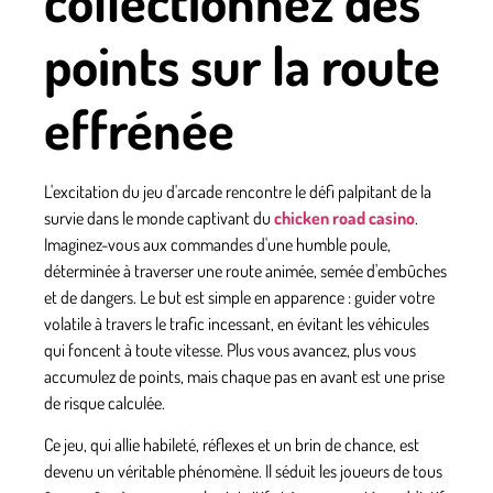
collectionnez des
points sur la route
effrénée
L'excitation du jeu d'arcade rencontre le défi palpitant de la
survie dans le monde captivant du
chicken road casino
.
Imaginez-vous aux commandes d'une humble poule,
déterminée à traverser une route animée, semée d'embûches
et de dangers. Le but est simple en apparence : guider votre
volatile à travers le trafic incessant, en évitant les véhicules
qui foncent à toute vitesse. Plus vous avancez, plus vous
accumulez de points, mais chaque pas en avant est une prise
de risque calculée.
Ce jeu, qui allie habileté, réflexes et un brin de chance, est
devenu un véritable phénomène. Il séduit les joueurs de tous