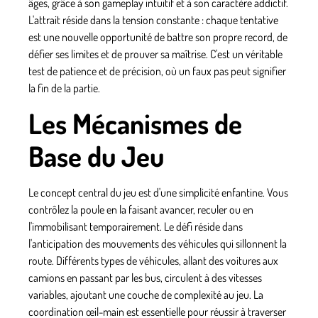
âges, grâce à son gameplay intuitif et à son caractère addictif.
L'attrait réside dans la tension constante : chaque tentative
est une nouvelle opportunité de battre son propre record, de
défier ses limites et de prouver sa maîtrise. C'est un véritable
test de patience et de précision, où un faux pas peut signifier
la fin de la partie.
Les Mécanismes de
Base du Jeu
Le concept central du jeu est d'une simplicité enfantine. Vous
contrôlez la poule en la faisant avancer, reculer ou en
l'immobilisant temporairement. Le défi réside dans
l'anticipation des mouvements des véhicules qui sillonnent la
route. Différents types de véhicules, allant des voitures aux
camions en passant par les bus, circulent à des vitesses
variables, ajoutant une couche de complexité au jeu. La
coordination œil-main est essentielle pour réussir à traverser