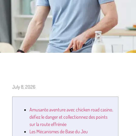
July 8, 2026
Amusante aventure avec chicken road casino,
défiez le danger et collectionnez des points
sur la route effrénée
Les Mécanismes de Base du Jeu