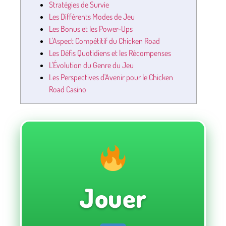
Stratégies de Survie
Les Différents Modes de Jeu
Les Bonus et les Power-Ups
L'Aspect Compétitif du Chicken Road
Les Défis Quotidiens et les Récompenses
L'Évolution du Genre du Jeu
Les Perspectives d'Avenir pour le Chicken
Road Casino
Jouer