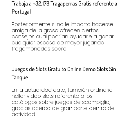
Trabaja a +32,178 Tragaperras Gratis referente a
Portugal
Posteriormente si no le importa hacerse
amiga de la grasa ofrecen ciertos
consejos cual podrían ayudarle a ganar
cualquier escaso de mayor jugando
tragamonedas sobre
Juegos de Slots Gratuito Online Demo Slots Sin
Tanque
En la actualidad data, también ordinario
hallar video slots referente a los
catálogos sobre juegos de scompiglio,
gracias acerca de gran parte dentro del
actividad