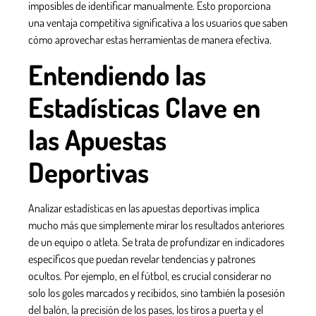
imposibles de identificar manualmente. Esto proporciona
una ventaja competitiva significativa a los usuarios que saben
cómo aprovechar estas herramientas de manera efectiva.
Entendiendo las
Estadísticas Clave en
las Apuestas
Deportivas
Analizar estadísticas en las apuestas deportivas implica
mucho más que simplemente mirar los resultados anteriores
de un equipo o atleta. Se trata de profundizar en indicadores
específicos que puedan revelar tendencias y patrones
ocultos. Por ejemplo, en el fútbol, es crucial considerar no
solo los goles marcados y recibidos, sino también la posesión
del balón, la precisión de los pases, los tiros a puerta y el