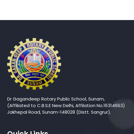
Dr Gagandeep Rotary Public School, Sunam,
(Affiliated to C.B.S.E New Delhi, Affilation No.16314663)
Jakhepal Road, Sunam-148028 (Distt. Sangrur).
Quick Links