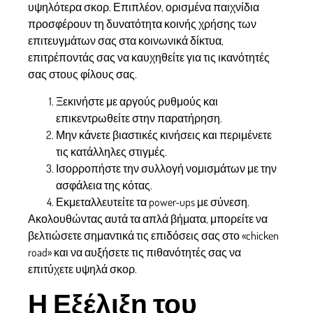
υψηλότερα σκορ. Επιπλέον, ορισμένα παιχνίδια
προσφέρουν τη δυνατότητα κοινής χρήσης των
επιτευγμάτων σας στα κοινωνικά δίκτυα,
επιτρέποντάς σας να καυχηθείτε για τις ικανότητές
σας στους φίλους σας.
Ξεκινήστε με αργούς ρυθμούς και
επικεντρωθείτε στην παρατήρηση.
Μην κάνετε βιαστικές κινήσεις και περιμένετε
τις κατάλληλες στιγμές.
Ισορροπήστε την συλλογή νομισμάτων με την
ασφάλεια της κότας.
Εκμεταλλευτείτε τα power-ups με σύνεση.
Ακολουθώντας αυτά τα απλά βήματα, μπορείτε να
βελτιώσετε σημαντικά τις επιδόσεις σας στο «chicken
road» και να αυξήσετε τις πιθανότητές σας να
επιτύχετε υψηλά σκορ.
Η Εξέλιξη του