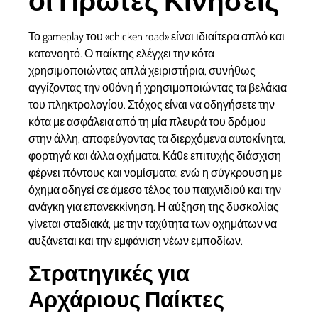
Το gameplay του «chicken road» είναι ιδιαίτερα απλό και
κατανοητό. Ο παίκτης ελέγχει την κότα
χρησιμοποιώντας απλά χειριστήρια, συνήθως
αγγίζοντας την οθόνη ή χρησιμοποιώντας τα βελάκια
του πληκτρολογίου. Στόχος είναι να οδηγήσετε την
κότα με ασφάλεια από τη μία πλευρά του δρόμου
στην άλλη, αποφεύγοντας τα διερχόμενα αυτοκίνητα,
φορτηγά και άλλα οχήματα. Κάθε επιτυχής διάσχιση
φέρνει πόντους και νομίσματα, ενώ η σύγκρουση με
όχημα οδηγεί σε άμεσο τέλος του παιχνιδιού και την
ανάγκη για επανεκκίνηση. Η αύξηση της δυσκολίας
γίνεται σταδιακά, με την ταχύτητα των οχημάτων να
αυξάνεται και την εμφάνιση νέων εμποδίων.
Στρατηγικές για
Αρχάριους Παίκτες