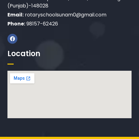
(Punjab)-148028
Email:
rotaryschoolsunam0@gmail.com
Phone:
98157-62426
Location