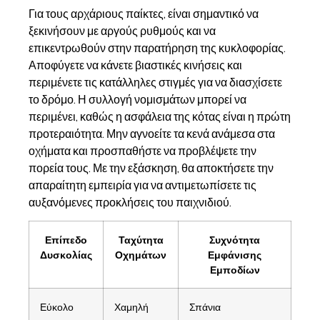
Για τους αρχάριους παίκτες, είναι σημαντικό να
ξεκινήσουν με αργούς ρυθμούς και να
επικεντρωθούν στην παρατήρηση της κυκλοφορίας.
Αποφύγετε να κάνετε βιαστικές κινήσεις και
περιμένετε τις κατάλληλες στιγμές για να διασχίσετε
το δρόμο. Η συλλογή νομισμάτων μπορεί να
περιμένει, καθώς η ασφάλεια της κότας είναι η πρώτη
προτεραιότητα. Μην αγνοείτε τα κενά ανάμεσα στα
οχήματα και προσπαθήστε να προβλέψετε την
πορεία τους. Με την εξάσκηση, θα αποκτήσετε την
απαραίτητη εμπειρία για να αντιμετωπίσετε τις
αυξανόμενες προκλήσεις του παιχνιδιού.
Επίπεδο
Ταχύτητα
Συχνότητα
Δυσκολίας
Οχημάτων
Εμφάνισης
Εμποδίων
Εύκολο
Χαμηλή
Σπάνια