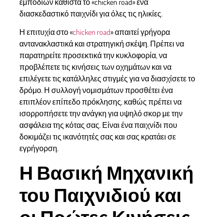
εμποδίων καθιστά το «chicken road» ένα
διασκεδαστικό παιχνίδι για όλες τις ηλικίες.
Η επιτυχία στο «
chicken road
» απαιτεί γρήγορα
αντανακλαστικά και στρατηγική σκέψη. Πρέπει να
παρατηρείτε προσεκτικά την κυκλοφορία, να
προβλέπετε τις κινήσεις των οχημάτων και να
επιλέγετε τις κατάλληλες στιγμές για να διασχίσετε το
δρόμο. Η συλλογή νομισμάτων προσθέτει ένα
επιπλέον επίπεδο πρόκλησης, καθώς πρέπει να
ισορροπήσετε την ανάγκη για υψηλό σκορ με την
ασφάλεια της κότας σας. Είναι ένα παιχνίδι που
δοκιμάζει τις ικανότητές σας και σας κρατάει σε
εγρήγορση.
Η Βασική Μηχανική
του Παιχνιδιού και
οι Πρώτες Κινήσεις