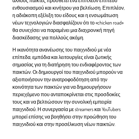
άλλους παίκτες προσθέτει ένα επιπλέον επίπεδο
ενθουσιασμού και κινήτρου για βελτίωση. Επιπλέον,
η αδιάκοπη εξέλιξη του είδους και η ενσωμάτωση
νέων τεχνολογιών διασφαλίζουν ότι το «chicken road»
θα συνεχίσει να παραμένει μια διαχρονική πηγή
διασκέδασης για πολλούς ακόμη.
Η ικανότητα ανανέωσης του παιχνιδιού με νέα
επίπεδα, εμπόδια και λειτουργίες είναι ζωτικής
σημασίας για τη διατήρηση του ενδιαφέροντος των
παικτών. Οι δημιουργοί του παιχνιδιού μπορούν να
αξιοποιήσουν την ανατροφοδότηση από την
κοινότητα των παικτών για να δημιουργήσουν
περιεχόμενο που ανταποκρίνεται στις προσδοκίες
τους και να βελτιώσουν την συνολική εμπειρία
παιχνιδιού. Η συνεργασία με streamers και YouTubers
μπορεί επίσης να βοηθήσει στην προώθηση του
παιχνιδιού και στην προσέλκυση νέων παικτών.