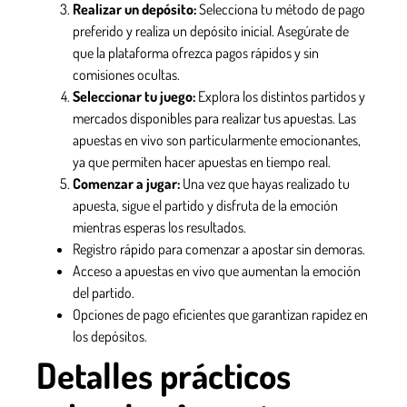
Realizar un depósito:
Selecciona tu método de pago
preferido y realiza un depósito inicial. Asegúrate de
que la plataforma ofrezca pagos rápidos y sin
comisiones ocultas.
Seleccionar tu juego:
Explora los distintos partidos y
mercados disponibles para realizar tus apuestas. Las
apuestas en vivo son particularmente emocionantes,
ya que permiten hacer apuestas en tiempo real.
Comenzar a jugar:
Una vez que hayas realizado tu
apuesta, sigue el partido y disfruta de la emoción
mientras esperas los resultados.
Registro rápido para comenzar a apostar sin demoras.
Acceso a apuestas en vivo que aumentan la emoción
del partido.
Opciones de pago eficientes que garantizan rapidez en
los depósitos.
Detalles prácticos