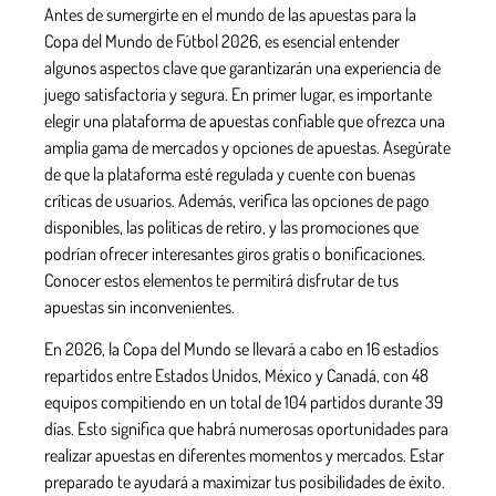
Antes de sumergirte en el mundo de las apuestas para la
Copa del Mundo de Fútbol 2026, es esencial entender
algunos aspectos clave que garantizarán una experiencia de
juego satisfactoria y segura. En primer lugar, es importante
elegir una plataforma de apuestas confiable que ofrezca una
amplia gama de mercados y opciones de apuestas. Asegúrate
de que la plataforma esté regulada y cuente con buenas
críticas de usuarios. Además, verifica las opciones de pago
disponibles, las políticas de retiro, y las promociones que
podrían ofrecer interesantes giros gratis o bonificaciones.
Conocer estos elementos te permitirá disfrutar de tus
apuestas sin inconvenientes.
En 2026, la Copa del Mundo se llevará a cabo en 16 estadios
repartidos entre Estados Unidos, México y Canadá, con 48
equipos compitiendo en un total de 104 partidos durante 39
días. Esto significa que habrá numerosas oportunidades para
realizar apuestas en diferentes momentos y mercados. Estar
preparado te ayudará a maximizar tus posibilidades de éxito.