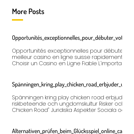
More Posts
Opportunités_exceptionnelles_pour_débuter_votre_ex
Opportunités exceptionnelles pour débuter vo
meilleur casino en ligne suisse rapidement Les 
Choisir un Casino en Ligne Fiable L'importance
Spänningen_kring_play_chicken_road_erbjuder_unika
Spänningen kring play chicken road erbjuder u
riskbeteende och ungdomskultur Risker och Ko
Chicken Road" Juridiska Aspekter Sociala och Ps
Alternativen_prüfen_beim_Glücksspiel_online_casino