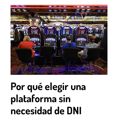
Por qué elegir una
plataforma sin
necesidad de DNI