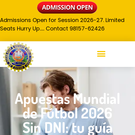
Admissions Open for Session 2026-27. Limited
Seats Hurry Up….. Contact 98157-62426
Apuestas Mundial
de Fútbol 2026
Sin DNI: tu guía