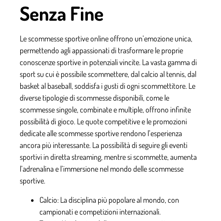
Senza Fine
Le scommesse sportive online offrono un’emozione unica,
permettendo agli appassionati di trasformare le proprie
conoscenze sportive in potenziali vincite. La vasta gamma di
sport su cui è possibile scommettere, dal calcio al tennis, dal
basket al baseball, soddisfa i gusti di ogni scommettitore. Le
diverse tipologie di scommesse disponibili, come le
scommesse singole, combinate e multiple, offrono infinite
possibilità di gioco. Le quote competitive e le promozioni
dedicate alle scommesse sportive rendono l’esperienza
ancora più interessante. La possibilità di seguire gli eventi
sportivi in diretta streaming, mentre si scommette, aumenta
l’adrenalina e l’immersione nel mondo delle scommesse
sportive.
Calcio: La disciplina più popolare al mondo, con
campionati e competizioni internazionali.