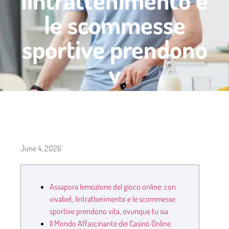
le scommesse
sportive prendono
v
June 4, 2026
Assapora lemozione del gioco online: con
vivabet, lintrattenimento e le scommesse
sportive prendono vita, ovunque tu sia.
Il Mondo Affascinante dei Casinò Online