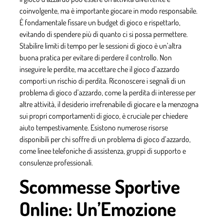
coinvolgente, ma è importante giocare in modo responsabile.
È fondamentale fissare un budget di gioco e rispettarlo,
evitando di spendere più di quanto ci si possa permettere.
Stabilire limiti di tempo per le sessioni di gioco è un’altra
buona pratica per evitare di perdere il controllo. Non
inseguire le perdite, ma accettare che il gioco d’azzardo
comporti un rischio di perdita. Riconoscere i segnali di un
problema di gioco d’azzardo, come la perdita di interesse per
altre attività, il desiderio irrefrenabile di giocare e la menzogna
sui propri comportamenti di gioco, è cruciale per chiedere
aiuto tempestivamente. Esistono numerose risorse
disponibili per chi soffre di un problema di gioco d’azzardo,
come linee telefoniche di assistenza, gruppi di supporto e
consulenze professionali.
Scommesse Sportive
Online: Un’Emozione