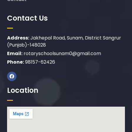
Contact Us
Address:
Jakhepal Road, Sunam, District Sangrur
(Punjab)-148028
Email:
rotaryschoolsunam0@gmail.com
Phone:
98157-62426
Location