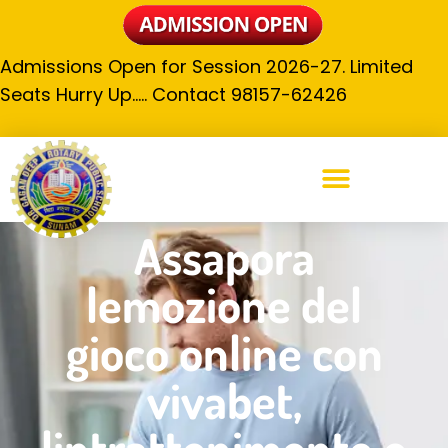
Admissions Open for Session 2026-27. Limited
Seats Hurry Up….. Contact 98157-62426
Assapora
lemozione del
gioco online con
vivabet,
lintrattenimento e