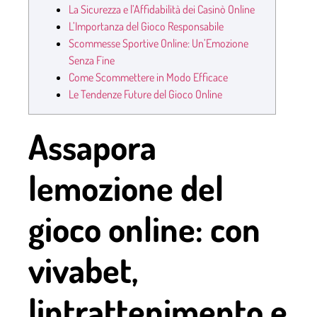
La Sicurezza e l’Affidabilità dei Casinò Online
L’Importanza del Gioco Responsabile
Scommesse Sportive Online: Un’Emozione
Senza Fine
Come Scommettere in Modo Efficace
Le Tendenze Future del Gioco Online
Assapora
lemozione del
gioco online: con
vivabet,
lintrattenimento e