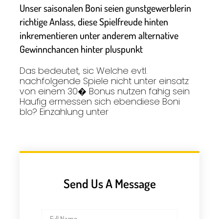
Unser saisonalen Boni seien gunstgewerblerin
richtige Anlass, diese Spielfreude hinten
inkrementieren unter anderem alternative
Gewinnchancen hinter pluspunkt
Das bedeutet, sic Welche evtl.
nachfolgende Spiele nicht unter einsatz
von einem 30� Bonus nutzen fahig sein
Haufig ermessen sich ebendiese Boni
blo? Einzahlung unter
Send Us A Message