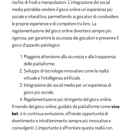
rischio di frodi e manipolazioni. L’integrazione dei social
media potrebbe rendere il gioco online un’esperienza più
sociale e interattiva, permettendo ai giocatori di condividere
le proprie esperienze e di competere tra loro. La
regolamentazione del gioco online diventerà sempre più
rigorosa, per garantire la sicurezza dei giocatori e prevenire il
gioco d’azzardo patologico.
Maggiore attenzione alla sicurezza e alla trasparenza
delle piattaforme.
Sviluppo di tecnologie innovative come la realtà
virtuale e l’intelligenza artificiale.
Integrazione dei social media per un’esperienza di
gioco più sociale.
Regolamentazione più stringente del gioco online.
Il mondo del gioco online, guidato da piattaforme come
viva
bet
, è in continua evoluzione, offrendo opportunità di
divertimento e intrattenimento sempre più innovative e
coinvolgenti. L’importante è affrontare questa realtà con