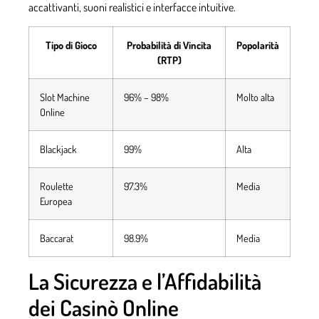
accattivanti, suoni realistici e interfacce intuitive.
Tipo di Gioco
Probabilità di Vincita
Popolarità
(RTP)
Slot Machine
96% – 98%
Molto alta
Online
Blackjack
99%
Alta
Roulette
97.3%
Media
Europea
Baccarat
98.9%
Media
La Sicurezza e l’Affidabilità
dei Casinò Online