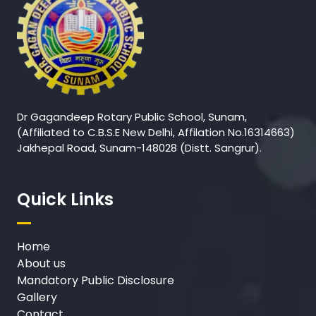
Dr Gagandeep Rotary Public School, Sunam,
(Affiliated to C.B.S.E New Delhi, Affilation No.16314663)
Jakhepal Road, Sunam-148028 (Distt. Sangrur).
Quick Links
Home
About us
Mandatory Public Disclosure
Gallery
Contact