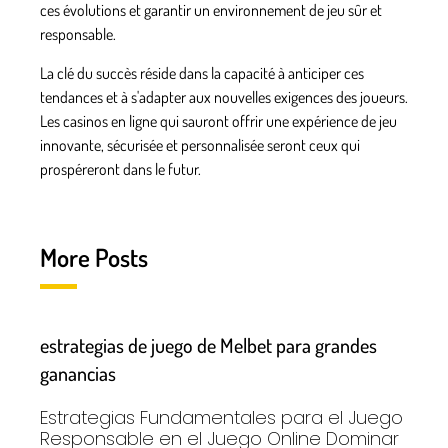
ces évolutions et garantir un environnement de jeu sûr et
responsable.
La clé du succès réside dans la capacité à anticiper ces
tendances et à s'adapter aux nouvelles exigences des joueurs.
Les casinos en ligne qui sauront offrir une expérience de jeu
innovante, sécurisée et personnalisée seront ceux qui
prospéreront dans le futur.
More Posts
estrategias de juego de Melbet para grandes
ganancias
Estrategias Fundamentales para el Juego
Responsable en el Juego Online Dominar