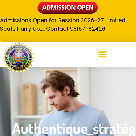
Admissions Open for Session 2026-27. Limited
Seats Hurry Up….. Contact 98157-62426
Authentique_stratég