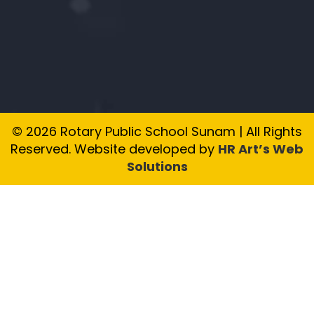
© 2026 Rotary Public School Sunam | All Rights
Reserved. Website developed by
HR Art’s Web
Solutions