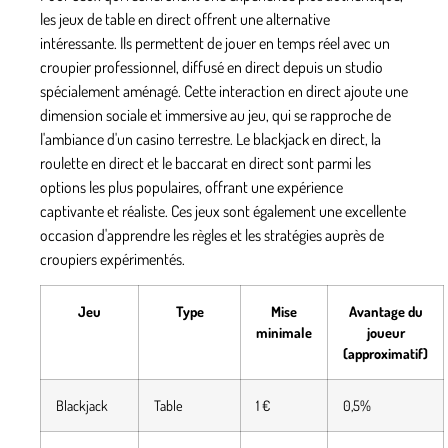
les jeux de table en direct offrent une alternative
intéressante. Ils permettent de jouer en temps réel avec un
croupier professionnel, diffusé en direct depuis un studio
spécialement aménagé. Cette interaction en direct ajoute une
dimension sociale et immersive au jeu, qui se rapproche de
l'ambiance d'un casino terrestre. Le blackjack en direct, la
roulette en direct et le baccarat en direct sont parmi les
options les plus populaires, offrant une expérience
captivante et réaliste. Ces jeux sont également une excellente
occasion d'apprendre les règles et les stratégies auprès de
croupiers expérimentés.
Jeu
Type
Mise
Avantage du
minimale
joueur
(approximatif)
Blackjack
Table
1 €
0,5%