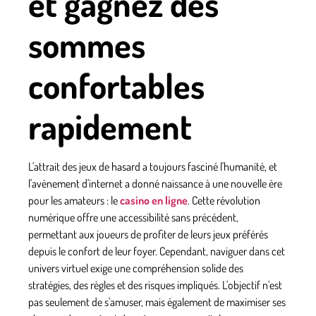
et gagnez des
sommes
confortables
rapidement
L'attrait des jeux de hasard a toujours fasciné l'humanité, et
l'avènement d'internet a donné naissance à une nouvelle ère
pour les amateurs : le
casino en ligne
. Cette révolution
numérique offre une accessibilité sans précédent,
permettant aux joueurs de profiter de leurs jeux préférés
depuis le confort de leur foyer. Cependant, naviguer dans cet
univers virtuel exige une compréhension solide des
stratégies, des règles et des risques impliqués. L'objectif n'est
pas seulement de s'amuser, mais également de maximiser ses