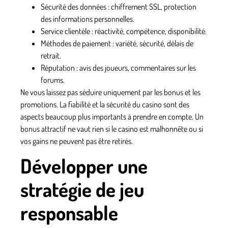
Sécurité des données : chiffrement SSL, protection
des informations personnelles.
Service clientèle : réactivité, compétence, disponibilité.
Méthodes de paiement : variété, sécurité, délais de
retrait.
Réputation : avis des joueurs, commentaires sur les
forums.
Ne vous laissez pas séduire uniquement par les bonus et les
promotions. La fiabilité et la sécurité du casino sont des
aspects beaucoup plus importants à prendre en compte. Un
bonus attractif ne vaut rien si le casino est malhonnête ou si
vos gains ne peuvent pas être retirés.
Développer une
stratégie de jeu
responsable