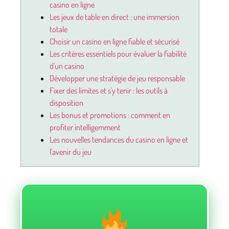
casino en ligne
Les jeux de table en direct : une immersion
totale
Choisir un casino en ligne fiable et sécurisé
Les critères essentiels pour évaluer la fiabilité
d'un casino
Développer une stratégie de jeu responsable
Fixer des limites et s'y tenir : les outils à
disposition
Les bonus et promotions : comment en
profiter intelligemment
Les nouvelles tendances du casino en ligne et
l'avenir du jeu