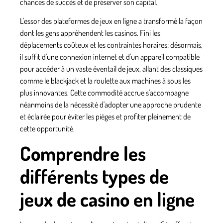
chances de succès et de préserver son capital.
L'essor des plateformes de jeux en ligne a transformé la façon
dont les gens appréhendent les casinos. Fini les
déplacements coûteux et les contraintes horaires; désormais,
il suffit d'une connexion internet et d'un appareil compatible
pour accéder à un vaste éventail de jeux, allant des classiques
comme le blackjack et la roulette aux machines à sous les
plus innovantes. Cette commodité accrue s'accompagne
néanmoins de la nécessité d'adopter une approche prudente
et éclairée pour éviter les pièges et profiter pleinement de
cette opportunité.
Comprendre les
différents types de
jeux de casino en ligne