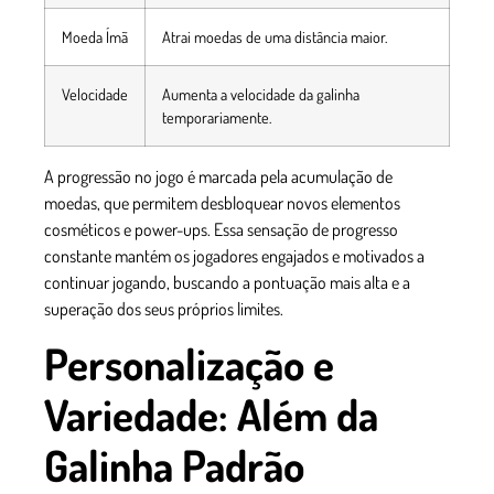
Moeda Ímã
Atrai moedas de uma distância maior.
Velocidade
Aumenta a velocidade da galinha
temporariamente.
A progressão no jogo é marcada pela acumulação de
moedas, que permitem desbloquear novos elementos
cosméticos e power-ups. Essa sensação de progresso
constante mantém os jogadores engajados e motivados a
continuar jogando, buscando a pontuação mais alta e a
superação dos seus próprios limites.
Personalização e
Variedade: Além da
Galinha Padrão