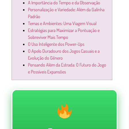
A Importância do Tempo e da Observação
Personalização e Variedade: Além da Galinha
Padrão
Temas e Ambientes: Uma Viagem Visual
Estratégias para Maximizar a Pontuação e
Sobreviver Mais Tempo
O Uso Inteligente dos Power-Ups
O Apelo Duradouro dos Jogos Casuais e a
Evolução do Gênero
Pensando Além da Estrada: O Futuro do Jogo
e Possíveis Expansões