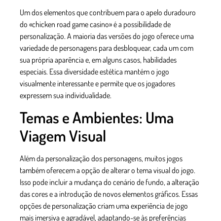
Um dos elementos que contribuem para o apelo duradouro
do «chicken road game casino» é a possibilidade de
personalização. A maioria das versões do jogo oferece uma
variedade de personagens para desbloquear, cada um com
sua própria aparência e, em alguns casos, habilidades
especiais. Essa diversidade estética mantém o jogo
visualmente interessante e permite que os jogadores
expressem sua individualidade.
Temas e Ambientes: Uma
Viagem Visual
Além da personalização dos personagens, muitos jogos
também oferecem a opção de alterar o tema visual do jogo.
Isso pode incluir a mudança do cenário de fundo, a alteração
das cores e a introdução de novos elementos gráficos. Essas
opções de personalização criam uma experiência de jogo
mais imersiva e agradável, adaptando-se às preferências