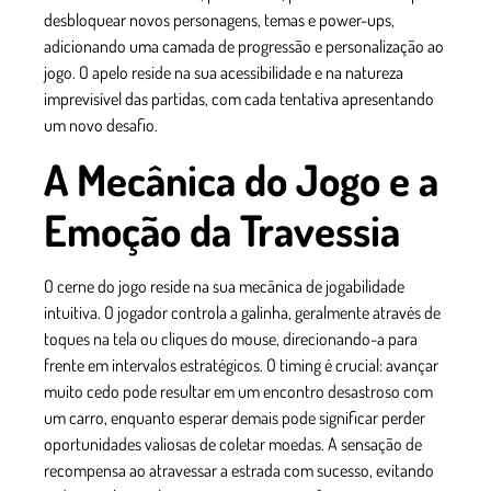
desbloquear novos personagens, temas e power-ups,
adicionando uma camada de progressão e personalização ao
jogo. O apelo reside na sua acessibilidade e na natureza
imprevisível das partidas, com cada tentativa apresentando
um novo desafio.
A Mecânica do Jogo e a
Emoção da Travessia
O cerne do jogo reside na sua mecânica de jogabilidade
intuitiva. O jogador controla a galinha, geralmente através de
toques na tela ou cliques do mouse, direcionando-a para
frente em intervalos estratégicos. O timing é crucial: avançar
muito cedo pode resultar em um encontro desastroso com
um carro, enquanto esperar demais pode significar perder
oportunidades valiosas de coletar moedas. A sensação de
recompensa ao atravessar a estrada com sucesso, evitando