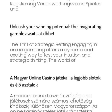
Regulierung Verantwortungsvolles Spielen
und
Unleash your winning potential: the invigorating
gamble awaits at dbbet
The Thrill of Strategic Betting Engaging in
online gambling offers a dynamic and
exciting way to test your intuition and
strategic thinking. The world of
A Magyar Online Casino játékai: a legjobb slotok
és élő asztalok
A modern online kaszinók világában a
játékosok számára számos lehetőség
kínálkozik, különösen Magyarországon. Az
online kaszinók széles játékválasztékkal,