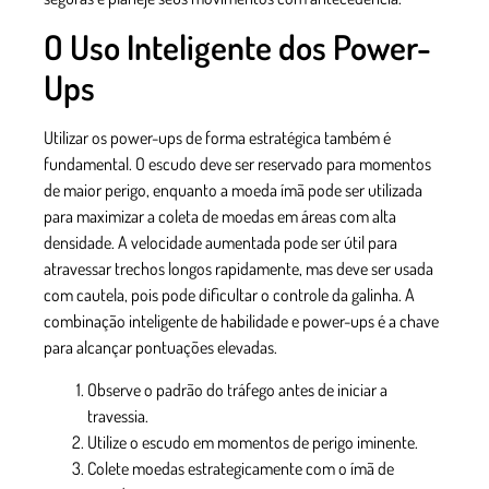
O Uso Inteligente dos Power-
Ups
Utilizar os power-ups de forma estratégica também é
fundamental. O escudo deve ser reservado para momentos
de maior perigo, enquanto a moeda ímã pode ser utilizada
para maximizar a coleta de moedas em áreas com alta
densidade. A velocidade aumentada pode ser útil para
atravessar trechos longos rapidamente, mas deve ser usada
com cautela, pois pode dificultar o controle da galinha. A
combinação inteligente de habilidade e power-ups é a chave
para alcançar pontuações elevadas.
Observe o padrão do tráfego antes de iniciar a
travessia.
Utilize o escudo em momentos de perigo iminente.
Colete moedas estrategicamente com o ímã de