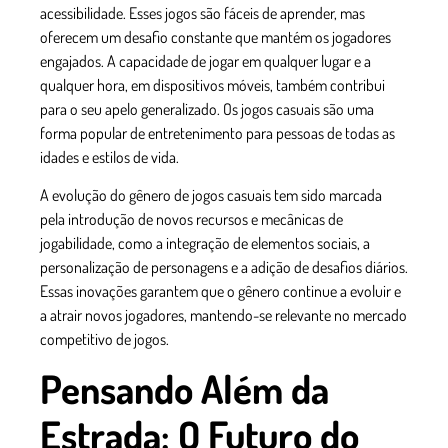
acessibilidade. Esses jogos são fáceis de aprender, mas
oferecem um desafio constante que mantém os jogadores
engajados. A capacidade de jogar em qualquer lugar e a
qualquer hora, em dispositivos móveis, também contribui
para o seu apelo generalizado. Os jogos casuais são uma
forma popular de entretenimento para pessoas de todas as
idades e estilos de vida.
A evolução do gênero de jogos casuais tem sido marcada
pela introdução de novos recursos e mecânicas de
jogabilidade, como a integração de elementos sociais, a
personalização de personagens e a adição de desafios diários.
Essas inovações garantem que o gênero continue a evoluir e
a atrair novos jogadores, mantendo-se relevante no mercado
competitivo de jogos.
Pensando Além da
Estrada: O Futuro do