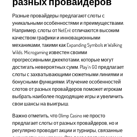
разных провайдеров
Разные провайдеры предлагают слоты с
уникальными особенностями и преимуществами.
Например, слоты от NetEnt отличаются высоким
качеством графики и инновационными
механиками, такими как Expanding Symbols и Walking
Wilds. Microgaming известен своими
прогрессивными джекпотами, которые могут
достигать невероятных сумм. Play’n GO предлагает
слоты с захватывающими сюжетными линиями и
бонусными функциями. Изучение особенностей
слотов от разных провайдеров поможет игрокам
выбрать наиболее подходящие игры и увеличить
свои шансы на выигрыш.
Важно отметить, что Olimp Casino не просто
предлагает слоты от разных провайдеров, но и
регулярно проводит акции и турниры, связанные