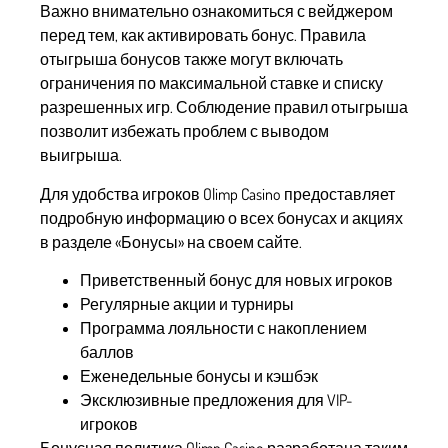
Важно внимательно ознакомиться с вейджером
перед тем, как активировать бонус. Правила
отыгрыша бонусов также могут включать
ограничения по максимальной ставке и списку
разрешенных игр. Соблюдение правил отыгрыша
позволит избежать проблем с выводом
выигрыша.
Для удобства игроков Olimp Casino предоставляет
подробную информацию о всех бонусах и акциях
в разделе «Бонусы» на своем сайте.
Приветственный бонус для новых игроков
Регулярные акции и турниры
Программа лояльности с накоплением
баллов
Еженедельные бонусы и кэшбэк
Эксклюзивные предложения для VIP-
игроков