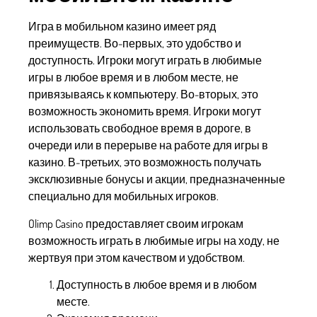
Игра в мобильном казино имеет ряд
преимуществ. Во-первых, это удобство и
доступность. Игроки могут играть в любимые
игры в любое время и в любом месте, не
привязываясь к компьютеру. Во-вторых, это
возможность экономить время. Игроки могут
использовать свободное время в дороге, в
очереди или в перерыве на работе для игры в
казино. В-третьих, это возможность получать
эксклюзивные бонусы и акции, предназначенные
специально для мобильных игроков.
Olimp Casino предоставляет своим игрокам
возможность играть в любимые игры на ходу, не
жертвуя при этом качеством и удобством.
Доступность в любое время и в любом
месте.