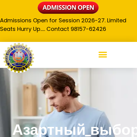
Admissions Open for Session 2026-27. Limited
Seats Hurry Up….. Contact 98157-62426
Азартный_выбор_