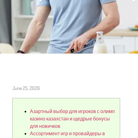
June 25, 2026
Азартный выбор для игроков с олимп
казино казахстан и щедрые бонусы
для новичков
Ассортимент игр и провайдеры в