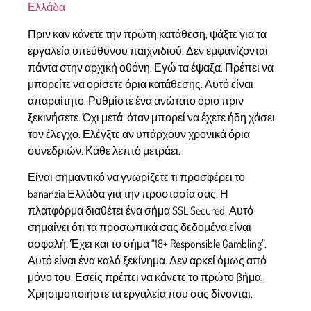
Ελλάδα
Πριν καν κάνετε την πρώτη κατάθεση, ψάξτε για τα
εργαλεία υπεύθυνου παιχνιδιού. Δεν εμφανίζονται
πάντα στην αρχική οθόνη. Εγώ τα έψαξα. Πρέπει να
μπορείτε να ορίσετε όρια κατάθεσης. Αυτό είναι
απαραίτητο. Ρυθμίστε ένα ανώτατο όριο πριν
ξεκινήσετε. Όχι μετά, όταν μπορεί να έχετε ήδη χάσει
τον έλεγχο. Ελέγξτε αν υπάρχουν χρονικά όρια
συνεδριών. Κάθε λεπτό μετράει.
Είναι σημαντικό να γνωρίζετε τι προσφέρει το
bananzia Ελλάδα για την προστασία σας. Η
πλατφόρμα διαθέτει ένα σήμα SSL Secured. Αυτό
σημαίνει ότι τα προσωπικά σας δεδομένα είναι
ασφαλή. Έχει και το σήμα “18+ Responsible Gambling”.
Αυτό είναι ένα καλό ξεκίνημα. Δεν αρκεί όμως από
μόνο του. Εσείς πρέπει να κάνετε το πρώτο βήμα.
Χρησιμοποιήστε τα εργαλεία που σας δίνονται.