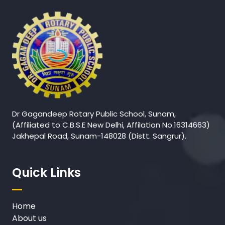
Dr Gagandeep Rotary Public School, Sunam,
(Affiliated to C.B.S.E New Delhi, Affilation No.16314663)
Jakhepal Road, Sunam-148028 (Distt. Sangrur).
Quick Links
Home
About us