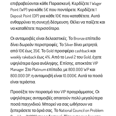
επιβραβεύονται κάθε Παρασκευή. Κερδίζετε 1 Wager
Point (WP) για κάθε 5€ που ποντάρετε. Κερδίζετε 1
Deposit Point (DP) για κάθε 10€ που καταθέτετε. Αυτό
ενθαρρύνει τη συνεχή δέσμευση. Θέλει να παίζετε και
να καταθέτετε περισσότερο.
Οι ανταμοιβές είναι δελεαστικές. Το Bronze επίπεδο
δίνει δωρεάν περιστροφές. Το Silver δίνει μετρητά,
από 10€ έως 35€. Το Gold προσφέρει cashback και
weekly rakeback έως 4%. Από το Level 2 του Gold, έχετε
υψηλότερα όρια ανάληψης. Επίσης, αποκτάτε VIP
Manager. Στο Platinum επίπεδο, με 800.000 WP και
800.000 DP, η ανταμοιβή είναι 10.000€. Αυτά τα ποσά
είναι τεράστια.
Προσέξτε τον πειρασμό του VIP προγράμματος. Οι
υψηλότερες ανταμοιβές απαιτούν πολύ μεγαλύτερα
ποσά παιχνιδιού. Μπορεί να σας ωθήσουν να
ξεπεράσετε τα όριά σας. Το National Council on Problem