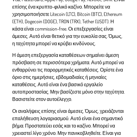
επίσης ένα κρυπτο-φιλικό καζίνο. Μπορείτε να
χρησιμοποιήσετε Litecoin (LTC), Bitcoin (BTC), Ethereum
(ETH), Dogecoin (DOGE), TRON (TRX), Tether (USDT). Η
κάσα είναι commission-free. Οι επεξεργασίες είναι
άμεσες. Αυτό είναι θετικό για την ευκολία σας. Όμως,
η ταχύτητα μπορεί να κρύβει κινδύνους.
Η άμεση επεξεργασία καταθέσεων σημαίνει άμεση
πρόσβαση σε περισσότερα χρήματα. Αυτό μπορεί να
ενθαρρύνει τις παρορμητικές καταθέσεις. Ορίστε ένα
όριο στις ημερήσιες, εβδομαδιαίες ή μηνιαίες
καταθέσεις. Αυτό είναι ένα βασικό εργαλείο
αυτοπροστασίας. Μην βασίζεστε μόνο στην ταχύτητα.
Βασιστείτε στον αυτοέλεγχο.
Οι αναλήψεις επίσης είναι άμεσες. Όμως, χρειάζονται
επαλήθευση λογαριασμού. Αυτό είναι ένα σημαντικό
βήμα. Προστατεύει εσάς και το καζίνο. Μπορεί να
χρειαστεί λίγο χρόνο. Μην πανικοβληθείτε. Είναι για