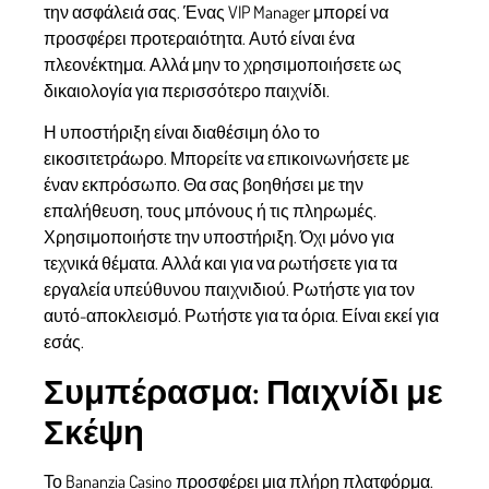
την ασφάλειά σας. Ένας VIP Manager μπορεί να
προσφέρει προτεραιότητα. Αυτό είναι ένα
πλεονέκτημα. Αλλά μην το χρησιμοποιήσετε ως
δικαιολογία για περισσότερο παιχνίδι.
Η υποστήριξη είναι διαθέσιμη όλο το
εικοσιτετράωρο. Μπορείτε να επικοινωνήσετε με
έναν εκπρόσωπο. Θα σας βοηθήσει με την
επαλήθευση, τους μπόνους ή τις πληρωμές.
Χρησιμοποιήστε την υποστήριξη. Όχι μόνο για
τεχνικά θέματα. Αλλά και για να ρωτήσετε για τα
εργαλεία υπεύθυνου παιχνιδιού. Ρωτήστε για τον
αυτό-αποκλεισμό. Ρωτήστε για τα όρια. Είναι εκεί για
εσάς.
Συμπέρασμα: Παιχνίδι με
Σκέψη
Το Bananzia Casino προσφέρει μια πλήρη πλατφόρμα.