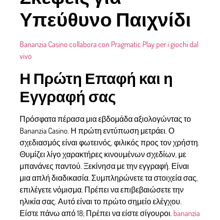
Υπεύθυνο Παιχνίδι
Bananzia Casino collabora con Pragmatic Play per i giochi dal
vivo
Η Πρώτη Επαφή και η
Εγγραφή σας
Πρόσφατα πέρασα μια εβδομάδα αξιολογώντας το
Bananzia Casino. Η πρώτη εντύπωση μετράει. Ο
σχεδιασμός είναι φωτεινός, φιλικός προς τον χρήστη.
Θυμίζει λίγο χαρακτήρες κινουμένων σχεδίων, με
μπανάνες παντού. Ξεκίνησα με την εγγραφή. Είναι
μια απλή διαδικασία. Συμπληρώνετε τα στοιχεία σας,
επιλέγετε νόμισμα. Πρέπει να επιβεβαιώσετε την
ηλικία σας. Αυτό είναι το πρώτο σημείο ελέγχου.
Είστε πάνω από 18; Πρέπει να είστε σίγουροι.
bananzia