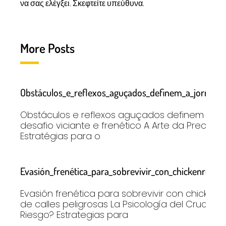
να σας ελέγξει. Σκεφτείτε υπεύθυνα.
More Posts
Obstáculos_e_reflexos_aguçados_definem_a_jornada
Obstáculos e reflexos aguçados definem a j
desafio viciante e frenético A Arte da Precisão
Estratégias para o
Evasión_frenética_para_sobrevivir_con_chickenroad_
Evasión frenética para sobrevivir con chicken
de calles peligrosas La Psicología del Cruce: ¿
Riesgo? Estrategias para