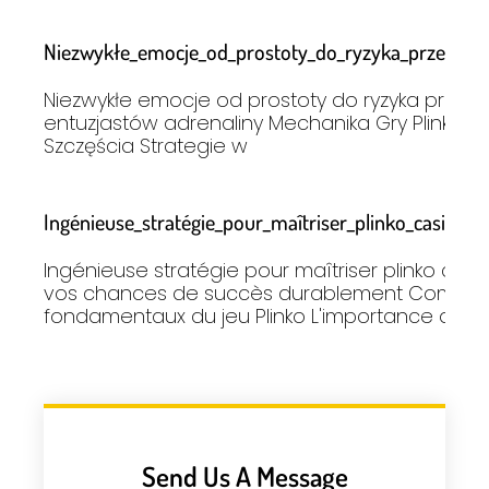
Niezwykłe_emocje_od_prostoty_do_ryzyka_przez_plin
Niezwykłe emocje od prostoty do ryzyka przez pl
entuzjastów adrenaliny Mechanika Gry Plinko: Ja
Szczęścia Strategie w
Ingénieuse_stratégie_pour_maîtriser_plinko_casino_e
Ingénieuse stratégie pour maîtriser plinko casi
vos chances de succès durablement Compren
fondamentaux du jeu Plinko L'importance du coe
Send Us A Message