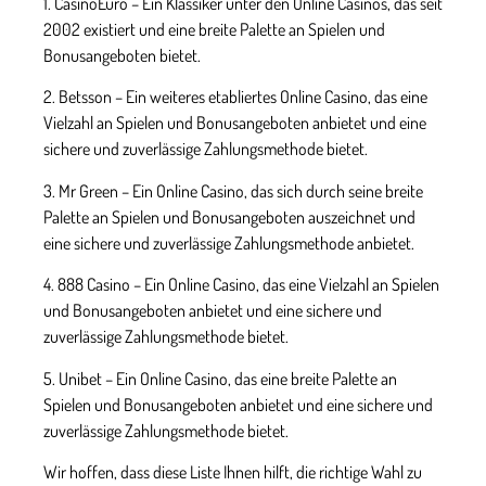
1. CasinoEuro – Ein Klassiker unter den Online Casinos, das seit
2002 existiert und eine breite Palette an Spielen und
Bonusangeboten bietet.
2. Betsson – Ein weiteres etabliertes Online Casino, das eine
Vielzahl an Spielen und Bonusangeboten anbietet und eine
sichere und zuverlässige Zahlungsmethode bietet.
3. Mr Green – Ein Online Casino, das sich durch seine breite
Palette an Spielen und Bonusangeboten auszeichnet und
eine sichere und zuverlässige Zahlungsmethode anbietet.
4. 888 Casino – Ein Online Casino, das eine Vielzahl an Spielen
und Bonusangeboten anbietet und eine sichere und
zuverlässige Zahlungsmethode bietet.
5. Unibet – Ein Online Casino, das eine breite Palette an
Spielen und Bonusangeboten anbietet und eine sichere und
zuverlässige Zahlungsmethode bietet.
Wir hoffen, dass diese Liste Ihnen hilft, die richtige Wahl zu