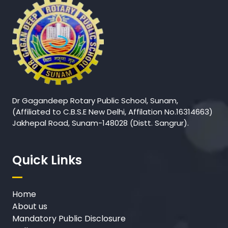
Dr Gagandeep Rotary Public School, Sunam,
(Affiliated to C.B.S.E New Delhi, Affilation No.16314663)
Jakhepal Road, Sunam-148028 (Distt. Sangrur).
Quick Links
Home
About us
Mandatory Public Disclosure