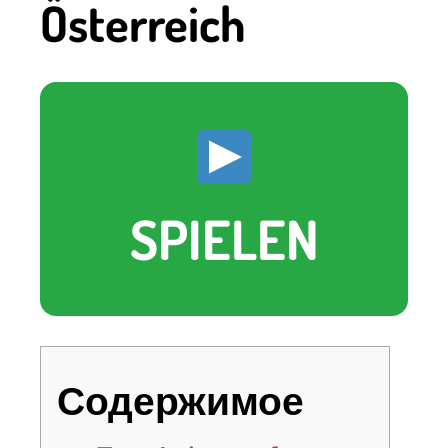
Österreich
SPIELEN
Содержимое