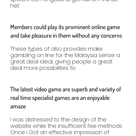
het
Members could play its prominent online game
and take pleasure in them without any concerns
These types of also provides make
gambling on line for the Malaysia sense a
great deal ideal, giving people a great
deal more possibilities to
The latest video game are superb and variety of
real time specialist games are an enjoyable
amaze
I was distressed to the design of the
website while the insufficient fee methods
Once i Got an effective impression of