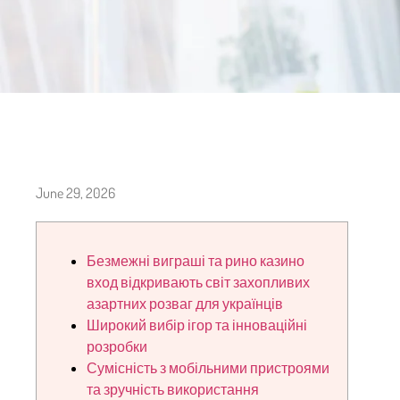
June 29, 2026
Безмежні виграші та рино казино
вход відкривають світ захопливих
азартних розваг для українців
Широкий вибір ігор та інноваційні
розробки
Сумісність з мобільними пристроями
та зручність використання