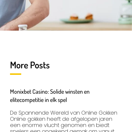
More Posts
Monixbet Casino: Solide winsten en
elitecompetitie in elk spel
De Spannende Wereld van Online Gokken
Online gokken heeft de afgelopen jaren
een enorme vlucht genomen en biedt
spelers een ongekend gemak om vanuit