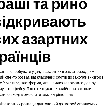
раші та рино
відкривають
вих азартних
раїнців
ажання спробувати удачу в азартних іграх є природним
спектр розваг, від класичних слотів до захопливих ігор з
 є Rino casino, платформа, яка швидко завоювала довіру
ному інтерфейсу. Якщо ви шукаєте надійне та захопливе
 казино вход> може стати вдалим рішенням.
 світ азартних розваг, адаптований до потреб українських