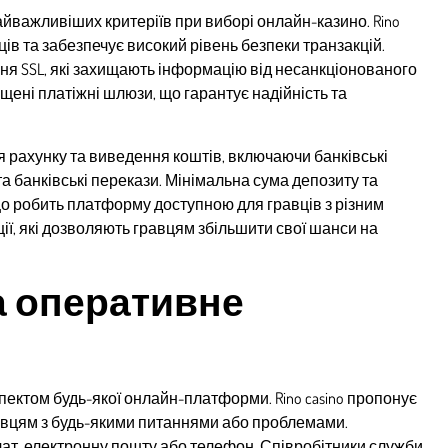
айважливіших критеріїв при виборі онлайн-казино. Rino
ців та забезпечує високий рівень безпеки транзакцій.
я SSL, які захищають інформацію від несанкціонованого
щені платіжні шлюзи, що гарантує надійність та
я рахунку та виведення коштів, включаючи банківські
ler) та банківські перекази. Мінімальна сума депозиту та
о робить платформу доступною для гравців з різним
кції, які дозволяють гравцям збільшити свої шанси на
а оперативне
пектом будь-якої онлайн-платформи. Rino casino пропонує
равцям з будь-якими питаннями або проблемами.
ат, електронну пошту або телефон. Співробітники служби