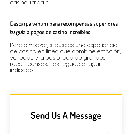
casino, I tried it
Descarga winum para recompensas superiores
tu guía a pagos de casino increíbles
Para empezar, si buscas una experiencia
de casino en línea que combine emoción,
variedad y la posibilidad de grandes
recompensas, has llegado al lugar
indicado.
Send Us A Message