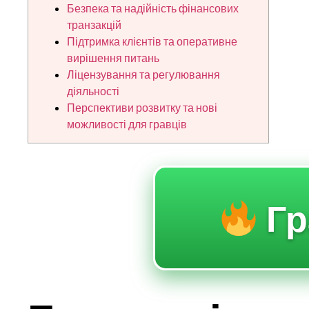
Безпека та надійність фінансових
транзакцій
Підтримка клієнтів та оперативне
вирішення питань
Ліцензування та регулювання
діяльності
Перспективи розвитку та нові
можливості для гравців
Гр