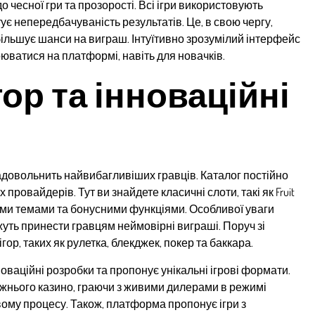
о чесної гри та прозорості. Всі ігри використовують
є непередбачуваність результатів. Це, в свою чергу,
більшує шанси на виграш. Інтуїтивно зрозумілий інтерфейс
юватися на платформі, навіть для новачків.
ор та інноваційні
задовольнить найвибагливіших гравців. Каталог постійно
ровайдерів. Тут ви знайдете класичні слоти, такі як Fruit
ючими темами та бонусними функціями. Особливої уваги
уть принести гравцям неймовірні виграші. Поруч зі
гор, таких як рулетка, блекджек, покер та баккара.
нноваційні розробки та пропонує унікальні ігрові формати.
вжнього казино, граючи з живими дилерами в режимі
овому процесу. Також, платформа пропонує ігри з