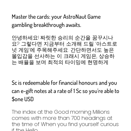
Master the cards: your AstroNaut Game
gambling breakthrough awaits.
안녕하세요! 짜릿한 승리의 순간을 꿈꾸시나
요? 그렇다면 지금부터 소개해 드릴 ‘아스트로
넛 게임’에 주목해주세요. 간단하면서도 높은
몰입감을 선사하는 이 크래시 게임은, 상승하
는 배율을 보며 최적의 타이밍에 현명하게
Sc is redeemable for financial honours and you
can e-gift notes at a rate of 1 Sc so you’re able to
$one USD
The index at the Good morning Millions
comes with more than 700 headings at
the time of When you find yourself curious
if the Hello