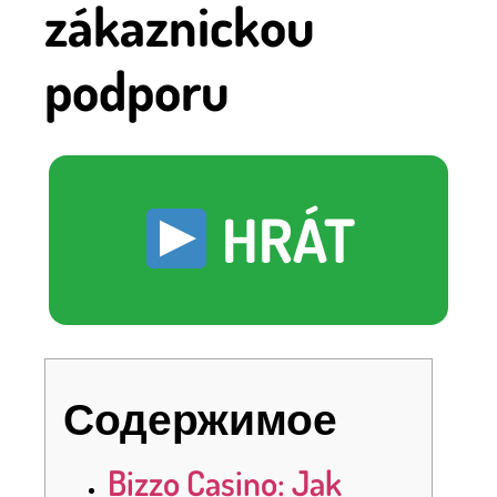
zákaznickou
podporu
HRÁT
Содержимое
Bizzo Casino: Jak