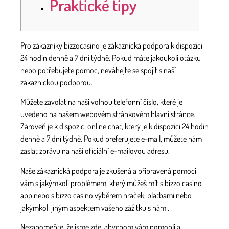
Praktické tipy
Pro zákazníky bizzocasino je zákaznická podpora k dispozici
24 hodin denně a 7 dní týdně. Pokud máte jakoukoli otázku
nebo potřebujete pomoc, neváhejte se spojit s naší
zákaznickou podporou.
Můžete zavolat na naši volnou telefonní číslo, které je
uvedeno na našem webovém stránkovém hlavní stránce.
Zároveň je k dispozici online chat, který je k dispozici 24 hodin
denně a 7 dní týdně. Pokud preferujete e-mail, můžete nám
zaslat zprávu na naší oficiální e-mailovou adresu.
Naše zákaznická podpora je zkušená a připravená pomoci
vám s jakýmkoli problémem, který můžeš mít s bizzo casino
app nebo s bizzo casino výběrem hraček, platbami nebo
jakýmkoli jiným aspektem vašeho zážitku s námi.
Nezapomeňte, že jsme zde, abychom vám pomohli a