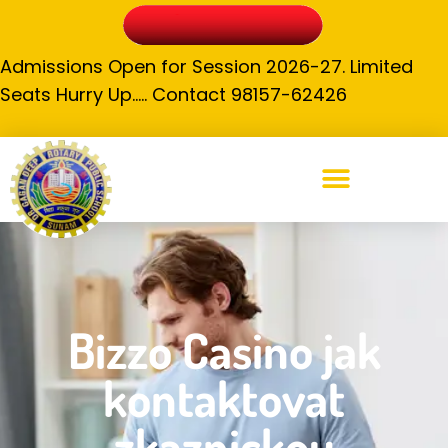
Admissions Open for Session 2026-27. Limited
Seats Hurry Up….. Contact 98157-62426
Bizzo Casino jak
kontaktovat
zkaznickou