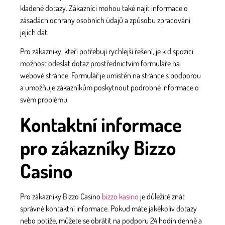
kladené dotazy. Zákazníci mohou také najít informace o
zásadách ochrany osobních údajů a způsobu zpracování
jejich dat.
Pro zákazníky, kteří potřebují rychlejší řešení, je k dispozici
možnost odeslat dotaz prostřednictvím formuláře na
webové stránce. Formulář je umístěn na stránce s podporou
a umožňuje zákazníkům poskytnout podrobné informace o
svém problému.
Kontaktní informace
pro zákazníky Bizzo
Casino
Pro zákazníky Bizzo Casino
bizzo kasino
je důležité znát
správné kontaktní informace. Pokud máte jakékoliv dotazy
nebo potíže, můžete se obrátit na podporu 24 hodin denně a