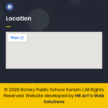
Location
© 2026 Rotary Public School Sunam | All Rights
Reserved. Website developed by
HR Art’s Web
Solutions