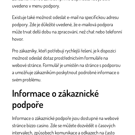
uvedeno v menu podpory.
Existuje také možnost odeslat e-mail na specifickou adresu
podpory. Zde je důležité uvedené, že e-mailová podpora
může trvat delší dobu na zpracování, než chat nebo telefonní
hovor.
Pro zákazníky, kteří potřebují rychlejší řešení, je k dispozici
možnost odeslat dotaz prostřednictvím formuláře na
webové stránce. Formulář je umístěn na stránce s podporou
a umožňuje zákazníkům poskytnout podrobné informace o
svém problému.
Informace o zákaznické
podpoře
Informace o zákaznické podpoře jsou dostupné na webové
stránce bizzo casino. Zde se můžete dozvědět o časových
intervalech, způsobech komunikace a odkazech na často