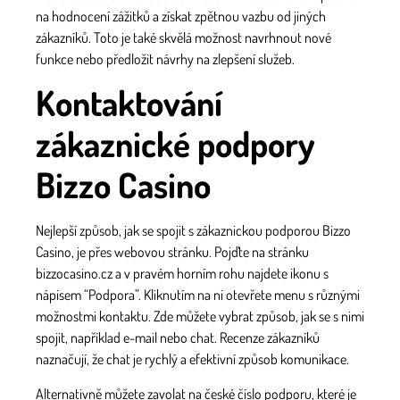
na hodnocení zážitků a získat zpětnou vazbu od jiných
zákazníků. Toto je také skvělá možnost navrhnout nové
funkce nebo předložit návrhy na zlepšení služeb.
Kontaktování
zákaznické podpory
Bizzo Casino
Nejlepší způsob, jak se spojit s zákaznickou podporou Bizzo
Casino, je přes webovou stránku. Pojďte na stránku
bizzocasino.cz a v pravém horním rohu najdete ikonu s
nápisem “Podpora”. Kliknutím na ni otevřete menu s různými
možnostmi kontaktu. Zde můžete vybrat způsob, jak se s nimi
spojit, například e-mail nebo chat. Recenze zákazníků
naznačují, že chat je rychlý a efektivní způsob komunikace.
Alternativně můžete zavolat na české číslo podporu, které je