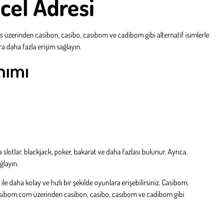
cel Adresi
s üzerinden casibon, casibo, casıbom ve cadibom gibi alternatif isimlerle
ra daha fazla erişim sağlayın.
nımı
 slotlar, blackjack, poker, bakarat ve daha fazlası bulunur. Ayrıca,
ğlayın.
 ile daha kolay ve hızlı bir şekilde oyunlara erişebilirsiniz. Casibom,
le casibom.com üzerinden casibon, casibo, casıbom ve cadibom gibi