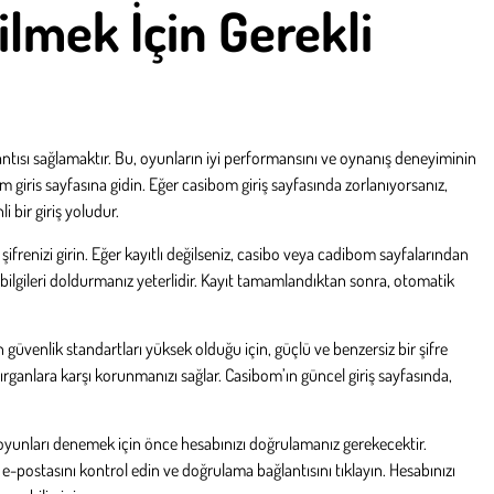
lmek İçin Gerekli
ğlantısı sağlamaktır. Bu, oyunların iyi performansını ve oynanış deneyiminin
om giris sayfasına gidin. Eğer casibom giriş sayfasında zorlanıyorsanız,
i bir giriş yoludur.
e şifrenizi girin. Eğer kayıtlı değilseniz, casibo veya cadibom sayfalarından
i bilgileri doldurmanız yeterlidir. Kayıt tamamlandıktan sonra, otomatik
n güvenlik standartları yüksek olduğu için, güçlü ve benzersiz bir şifre
dırganlara karşı korunmanızı sağlar. Casibom’ın güncel giriş sayfasında,
, oyunları denemek için önce hesabınızı doğrulamanız gerekecektir.
-postasını kontrol edin ve doğrulama bağlantısını tıklayın. Hesabınızı