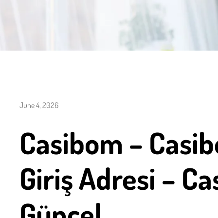
June 4, 2026
Casibom – Casib
Giriş Adresi – Ca
Güncel