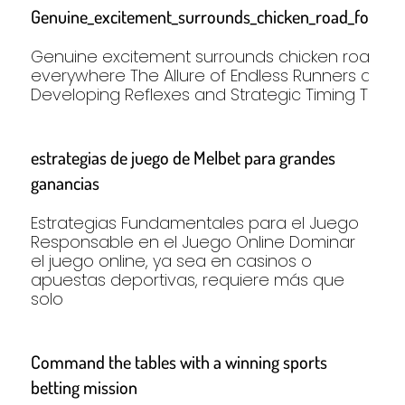
Genuine_excitement_surrounds_chicken_road_for_ar
Genuine excitement surrounds chicken road fo
everywhere The Allure of Endless Runners and 
Developing Reflexes and Strategic Timing The
estrategias de juego de Melbet para grandes
ganancias
Estrategias Fundamentales para el Juego
Responsable en el Juego Online Dominar
el juego online, ya sea en casinos o
apuestas deportivas, requiere más que
solo
Command the tables with a winning sports
betting mission