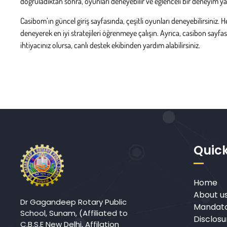
doğruladıktan sonra, oyunları deneyebilir ve eğlenceli bir deneyim yaş
Casibom’ın güncel giriş sayfasında, çeşitli oyunları deneyebilirsiniz. He
deneyerek en iyi stratejileri öğrenmeye çalışın. Ayrıca, casibon sayfa
ihtiyacınız olursa, canlı destek ekibinden yardım alabilirsiniz.
Quick
Home
About u
Dr Gagandeep Rotary Public
Mandato
School, Sunam, (Affiliated to
Disclosu
C.B.S.E New Delhi, Affilation