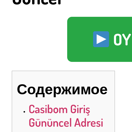
OY
Содержимое
Casibom Giriş
Gününcel Adresi