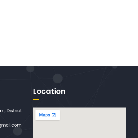
Location
, District
gmail.com