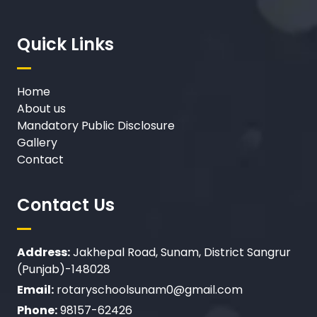
Quick Links
Home
About us
Mandatory Public Disclosure
Gallery
Contact
Contact Us
Address:
Jakhepal Road, Sunam, District Sangrur
(Punjab)-148028
Email:
rotaryschoolsunam0@gmail.com
Phone:
98157-62426