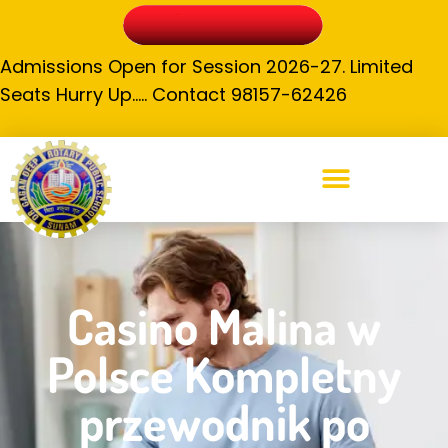
Admissions Open for Session 2026-27. Limited
Seats Hurry Up….. Contact 98157-62426
Casino Malina w
Polsce Kompletny
przewodnik po