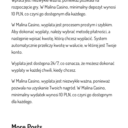
rozpoczęcie gry. W Malina Casino, minimalny depozyt wynosi
10 PLN, co czyni go dostępnym dla każdego.
W Malina Casino, wyplata jest procesem prostym i szybkim.
Aby dokonać wyplaty, należy wybrać metodę płatności, a
następnie wpisać kwotę, którą chcesz wyplacić. System
automatycznie przeliczy kwotę w walucie, w której jest Twoje
konto.
Wyplata jest dostępna 24/7, co oznacza, że możesz dokonać
wyplaty w każdej chwili, kiedy chcesz.
W Malina Casino, wyplata jest niezwykle ważna, ponieważ
pozwala na uzyskanie Twoich nagród. W Malina Casino,
minimalny wydatek wynosi 10 PLN, co czyni go dostępnym
dla każdego.
More Posts