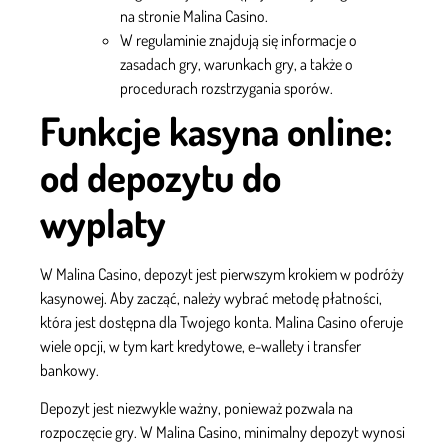
na stronie Malina Casino.
W regulaminie znajdują się informacje o
zasadach gry, warunkach gry, a także o
procedurach rozstrzygania sporów.
Funkcje kasyna online:
od depozytu do
wyplaty
W Malina Casino, depozyt jest pierwszym krokiem w podróży
kasynowej. Aby zacząć, należy wybrać metodę płatności,
która jest dostępna dla Twojego konta. Malina Casino oferuje
wiele opcji, w tym kart kredytowe, e-wallety i transfer
bankowy.
Depozyt jest niezwykle ważny, ponieważ pozwala na
rozpoczęcie gry. W Malina Casino, minimalny depozyt wynosi