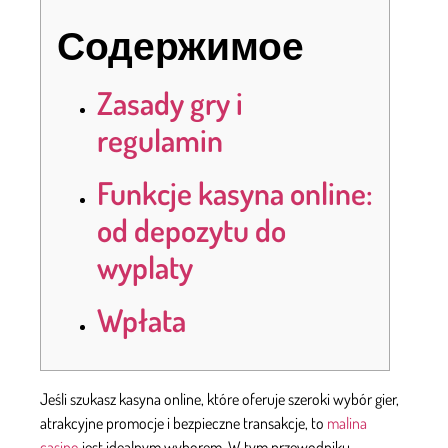
Содержимое
Zasady gry i
regulamin
Funkcje kasyna online:
od depozytu do
wyplaty
Wpłata
Jeśli szukasz kasyna online, które oferuje szeroki wybór gier,
atrakcyjne promocje i bezpieczne transakcje, to
malina
casino
jest idealnym wyborem. W tym przewodniku