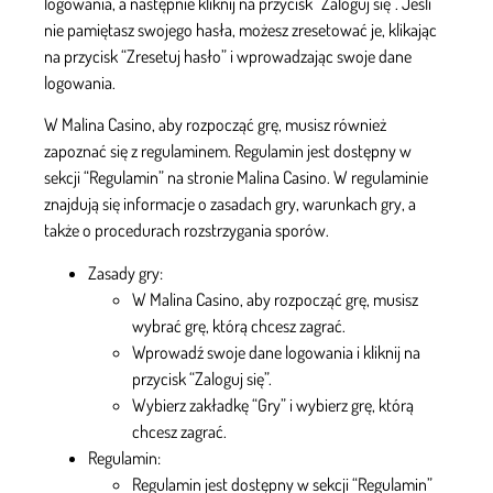
logowania, a następnie kliknij na przycisk “Zaloguj się”. Jeśli
nie pamiętasz swojego hasła, możesz zresetować je, klikając
na przycisk “Zresetuj hasło” i wprowadzając swoje dane
logowania.
W Malina Casino, aby rozpocząć grę, musisz również
zapoznać się z regulaminem. Regulamin jest dostępny w
sekcji “Regulamin” na stronie Malina Casino. W regulaminie
znajdują się informacje o zasadach gry, warunkach gry, a
także o procedurach rozstrzygania sporów.
Zasady gry:
W Malina Casino, aby rozpocząć grę, musisz
wybrać grę, którą chcesz zagrać.
Wprowadź swoje dane logowania i kliknij na
przycisk “Zaloguj się”.
Wybierz zakładkę “Gry” i wybierz grę, którą
chcesz zagrać.
Regulamin:
Regulamin jest dostępny w sekcji “Regulamin”