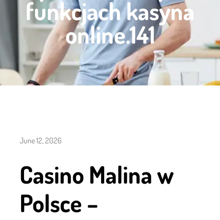
funkcjach kasyna
online.141
June 12, 2026
Casino Malina w
Polsce –