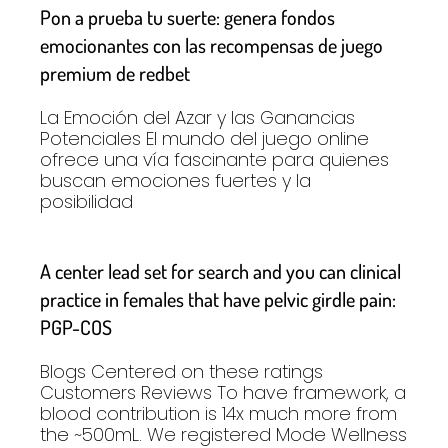
Pon a prueba tu suerte: genera fondos
emocionantes con las recompensas de juego
premium de redbet
La Emoción del Azar y las Ganancias
Potenciales El mundo del juego online
ofrece una vía fascinante para quienes
buscan emociones fuertes y la
posibilidad
A center lead set for search and you can clinical
practice in females that have pelvic girdle pain:
PGP-COS
Blogs Centered on these ratings
Customers Reviews To have framework, a
blood contribution is 14x much more from
the ~500mL. We registered Mode Wellness