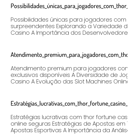
Possibilidades_únicas_para_jogadores_com_thor_for
Possibilidades únicas para jogadores com thor
surpreendentes Explorando a Variedade de Jo
Casino A Importância dos Desenvolvedores de
Atendimento_premium_para_jogadores_com_thorfortu
Atendimento premium para jogadores com tho
exclusivos disponíveis A Diversidade de Jogos 
Casino A Evolução das Slot Machines Online
Estratégias_lucrativas_com_thor_fortune_casino_e_ap
Estratégias lucrativas com thor fortune casino
online seguras Estratégias de Apostas em Thor
Apostas Esportivas A Importância da Análise