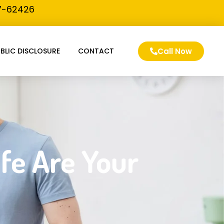
57-62426
Call Now
BLIC DISCLOSURE
CONTACT
fe Are Your