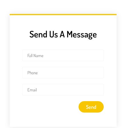
Send Us A Message
Send