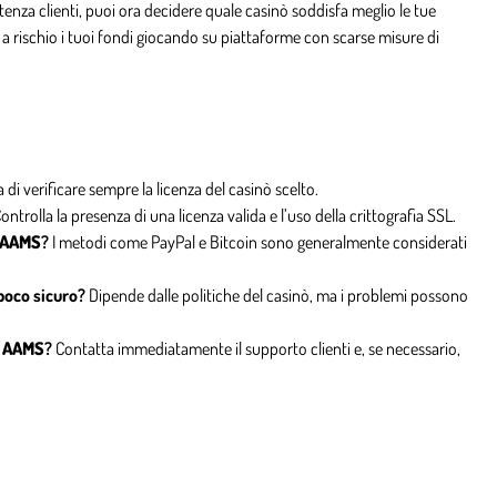
tenza clienti, puoi ora decidere quale casinò soddisfa meglio le tue
 a rischio i tuoi fondi giocando su piattaforme con scarse misure di
a di verificare sempre la licenza del casinò scelto.
ontrolla la presenza di una licenza valida e l’uso della crittografia SSL.
 AAMS
?
I metodi come PayPal e Bitcoin sono generalmente considerati
oco sicuro?
Dipende dalle politiche del casinò, ma i problemi possono
n AAMS
?
Contatta immediatamente il supporto clienti e, se necessario,