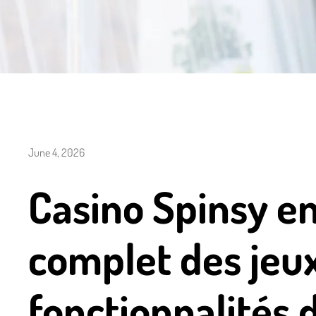
June 4, 2026
Casino Spinsy en
complet des jeux
fonctionnalités 