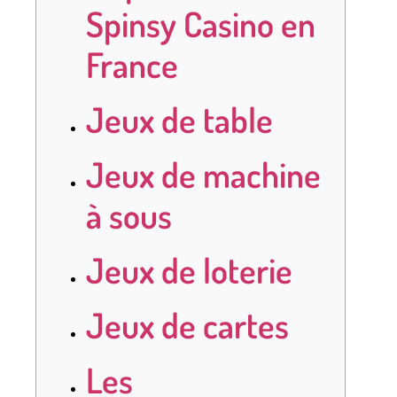
Spinsy Casino en
France
Jeux de table
Jeux de machine
à sous
Jeux de loterie
Jeux de cartes
Les