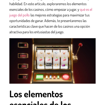
habilidad. En este artículo, exploraremos los elementos
esenciales de los casinos, cómo empezar a jugar, y
qué es el
juego del pollo
las mejores estrategias para maximizar tus
oportunidades de ganar. Además, te presentaremos las
características clave que hacen de los casinos una opción
atractiva para los entusiastas del juego.
Los elementos
esenciales de los