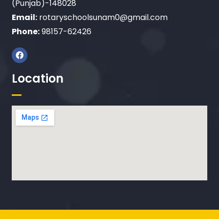
(Punjab)-148028
Email:
rotaryschoolsunam0@gmail.com
Phone:
98157-62426
Location