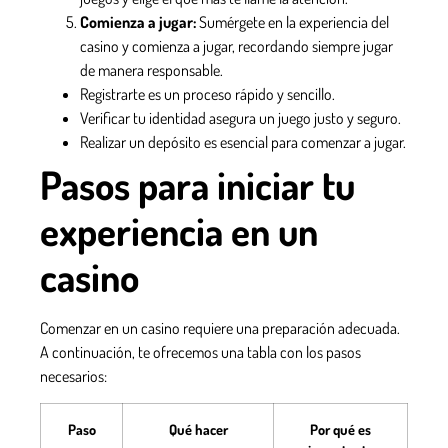
Comienza a jugar:
Sumérgete en la experiencia del
casino y comienza a jugar, recordando siempre jugar
de manera responsable.
Registrarte es un proceso rápido y sencillo.
Verificar tu identidad asegura un juego justo y seguro.
Realizar un depósito es esencial para comenzar a jugar.
Pasos para iniciar tu
experiencia en un
casino
Comenzar en un casino requiere una preparación adecuada.
A continuación, te ofrecemos una tabla con los pasos
necesarios:
Paso
Qué hacer
Por qué es