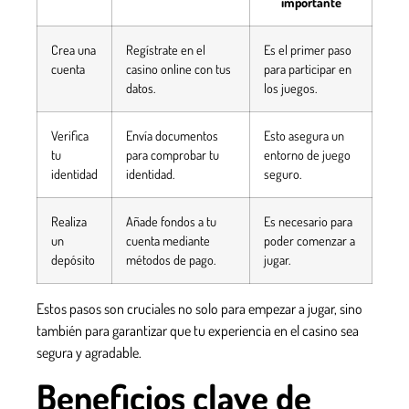
importante
Crea una
Regístrate en el
Es el primer paso
cuenta
casino online con tus
para participar en
datos.
los juegos.
Verifica
Envía documentos
Esto asegura un
tu
para comprobar tu
entorno de juego
identidad
identidad.
seguro.
Realiza
Añade fondos a tu
Es necesario para
un
cuenta mediante
poder comenzar a
depósito
métodos de pago.
jugar.
Estos pasos son cruciales no solo para empezar a jugar, sino
también para garantizar que tu experiencia en el casino sea
segura y agradable.
Beneficios clave de