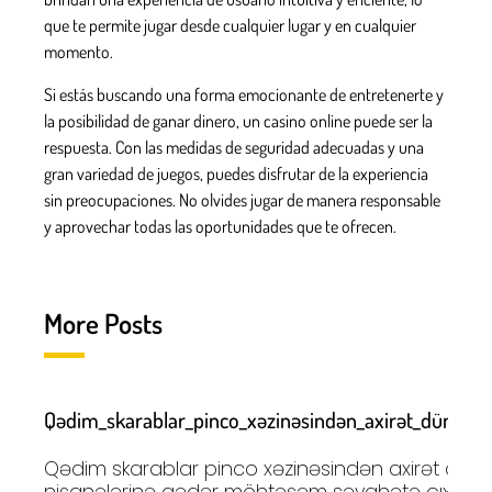
que te permite jugar desde cualquier lugar y en cualquier
momento.
Si estás buscando una forma emocionante de entretenerte y
la posibilidad de ganar dinero, un casino online puede ser la
respuesta. Con las medidas de seguridad adecuadas y una
gran variedad de juegos, puedes disfrutar de la experiencia
sin preocupaciones. No olvides jugar de manera responsable
y aprovechar todas las oportunidades que te ofrecen.
More Posts
Qədim_skarablar_pinco_xəzinəsindən_axirət_dünyasını
Qədim skarablar pinco xəzinəsindən axirət dünyas
nişanələrinə qədər möhtəşəm səyahətə çıxır Mis