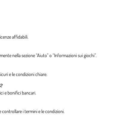
cenze affidabili.
lmente nella sezione “Aiuto” o “Informazioni sui giochi”.
curi e le condizioni chiare.
S?
ci e bonifici bancari.
controllare i termini e le condizioni.