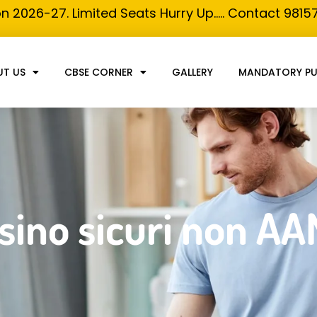
n 2026-27. Limited Seats Hurry Up….. Contact 981
UT US
CBSE CORNER
GALLERY
MANDATORY PU
sino sicuri non A