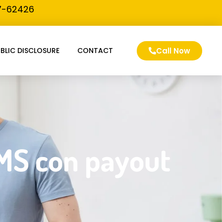
57-62426
Call Now
BLIC DISCLOSURE
CONTACT
AMS con payout