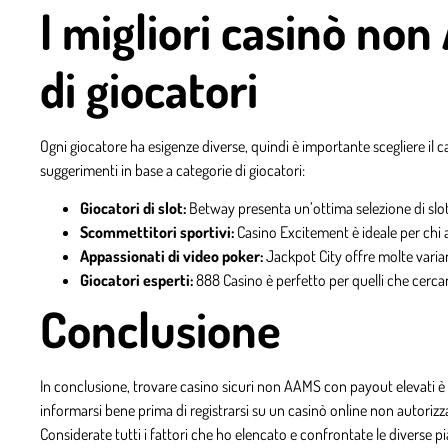
I migliori casinò non
di giocatori
Ogni giocatore ha esigenze diverse, quindi è importante scegliere il ca
suggerimenti in base a categorie di giocatori:
Giocatori di slot:
Betway presenta un’ottima selezione di slot
Scommettitori sportivi:
Casino Excitement è ideale per chi a
Appassionati di video poker:
Jackpot City offre molte varian
Giocatori esperti:
888 Casino è perfetto per quelli che cercan
Conclusione
In conclusione, trovare casino sicuri non AAMS con payout elevati è po
informarsi bene prima di registrarsi su un casinò online non autorizz
Considerate tutti i fattori che ho elencato e confrontate le diverse p