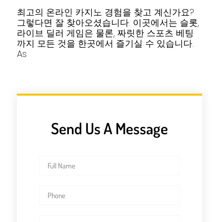
최고의 온라인 카지노 경험을 찾고 계신가요?
그렇다면 잘 찾아오셨습니다. 이곳에서는 슬롯,
라이브 딜러 게임은 물론, 짜릿한 스포츠 베팅
까지 모든 것을 한곳에서 즐기실 수 있습니다.
As
Send Us A Message