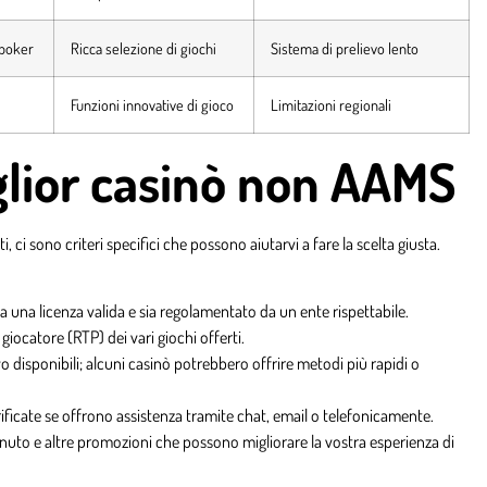
 poker
Ricca selezione di giochi
Sistema di prelievo lento
Funzioni innovative di gioco
Limitazioni regionali
glior casinò non AAMS
ci sono criteri specifici che possono aiutarvi a fare la scelta giusta.
a una licenza valida e sia regolamentato da un ente rispettabile.
 giocatore (RTP) dei vari giochi offerti.
o disponibili; alcuni casinò potrebbero offrire metodi più rapidi o
ificate se offrono assistenza tramite chat, email o telefonicamente.
uto e altre promozioni che possono migliorare la vostra esperienza di