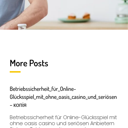
More Posts
Betriebssicherheit_für_Online-
Glücksspiel_mit_ohne_oasis_casino_und_seriösen
– копія
Betriebssicherheit für Online-Glücksspiel mit
ohne oasis casino und seriösen Anbietern