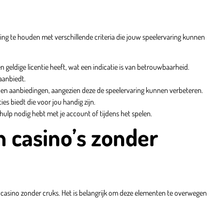
ning te houden met verschillende criteria die jouw speelervaring kunnen
n geldige licentie heeft, wat een indicatie is van betrouwbaarheid.
aanbiedt.
 en aanbiedingen, aangezien deze de speelervaring kunnen verbeteren.
es biedt die voor jou handig zijn.
 hulp nodig hebt met je account of tijdens het spelen.
 casino’s zonder
n casino zonder cruks. Het is belangrijk om deze elementen te overwegen