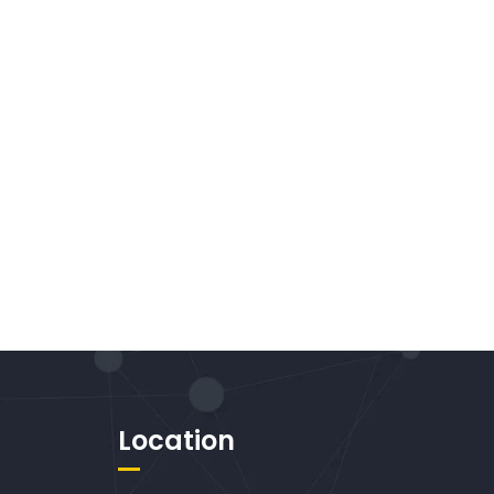
Location