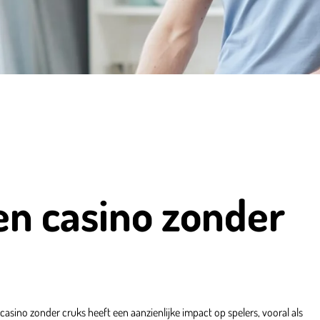
en casino zonder
casino zonder cruks heeft een aanzienlijke impact op spelers, vooral als