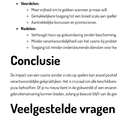
Voordelen:
Meer vrijheid om te gokken wanneer je maar wilt.
Gemakkelijkere toegang tot een breed scala aan spellen
Aantrekkelijke bonussen en promociones.
Nadelen:
Verhoogd risico op gokverslaving zonder bescherming.
Minder verantwoordelijkheid van het casino bij proble
Toegang tot minder ondersteunende diensten voor kwe
Conclusie
De impact van een casino zonder cruks op spelers kan zowel positief al
verantwoordelijke gokpraktijken. Het is cruciaal om alle beschikbare 
jouw behoeften. Of je nu nieuw bent in de gokwereld of een ervaren s
gebruikerservaring kunnen bieden, zolang je bewust blijft van de gev
Veelgestelde vragen