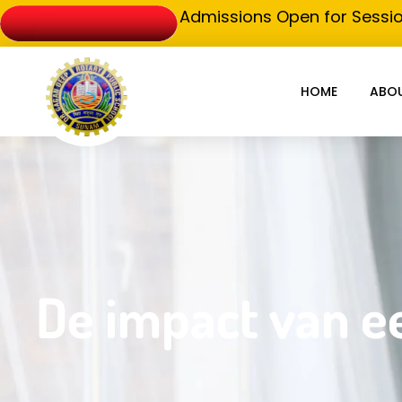
Admissions Open for Sessio
HOME
ABO
De impact van ee