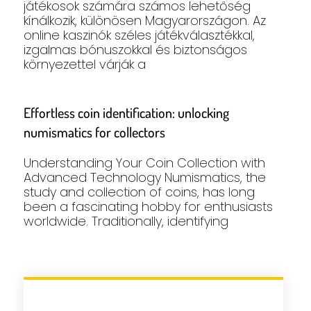
játékosok számára számos lehetőség
kínálkozik, különösen Magyarországon. Az
online kaszinók széles játékválasztékkal,
izgalmas bónuszokkal és biztonságos
környezettel várják a
Effortless coin identification: unlocking
numismatics for collectors
Understanding Your Coin Collection with
Advanced Technology Numismatics, the
study and collection of coins, has long
been a fascinating hobby for enthusiasts
worldwide. Traditionally, identifying