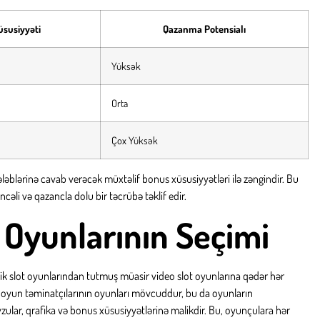
susiyyəti
Qazanma Potensialı
Yüksək
Orta
Çox Yüksək
əblərinə cavab verəcək müxtəlif bonus xüsusiyyətləri ilə zəngindir. Bu
əli və qazancla dolu bir təcrübə təklif edir.
 Oyunlarının Seçimi
ssik slot oyunlarından tutmuş müasir video slot oyunlarına qədər hər
un təminatçılarının oyunları mövcuddur, bu da oyunların
vzular, qrafika və bonus xüsusiyyətlərinə malikdir. Bu, oyunçulara hər