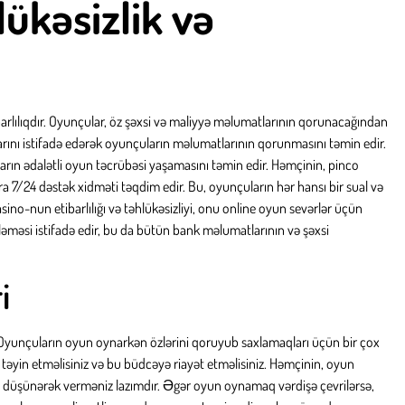
ükəsizlik və
ibarlılıqdır. Oyunçular, öz şəxsi və maliyyə məlumatlarının qorunacağından
larını istifadə edərək oyunçuların məlumatlarının qorunmasını təmin edir.
arın ədalətli oyun təcrübəsi yaşamasını təmin edir. Həmçinin, pinco
7/24 dəstək xidməti təqdim edir. Bu, oyunçuların hər hansı bir sual və
ino-nun etibarlılığı və təhlükəsizliyi, onu online oyun sevərlər üçün
ləməsi istifadə edir, bu da bütün bank məlumatlarının və şəxsi
i
Oyunçuların oyun oynarkən özlərini qoruyub saxlamaqları üçün bir çox
ə təyin etməlisiniz və bu büdcəyə riayət etməlisiniz. Həmçinin, oyun
zı düşünərək verməniz lazımdır. Əgər oyun oynamaq vərdişə çevrilərsə,