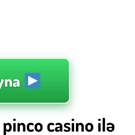
yna
pinco casino ilə