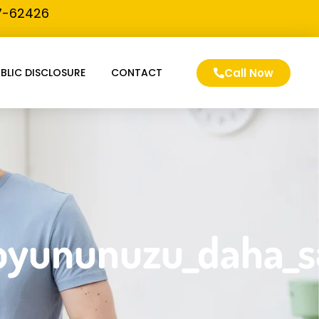
57-62426
Call Now
BLIC DISCLOSURE
CONTACT
ə_oyununuzu_daha_