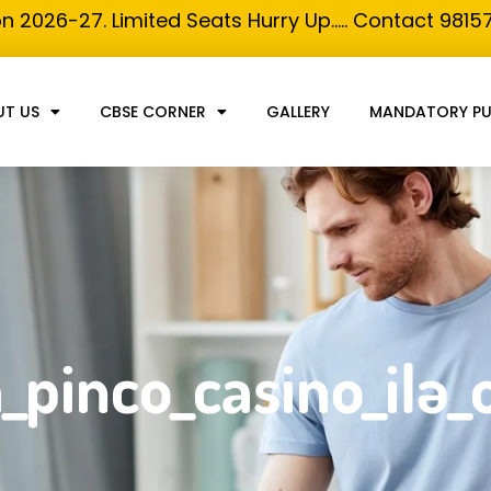
n 2026-27. Limited Seats Hurry Up….. Contact 981
UT US
CBSE CORNER
GALLERY
MANDATORY PU
a_pinco_casino_il