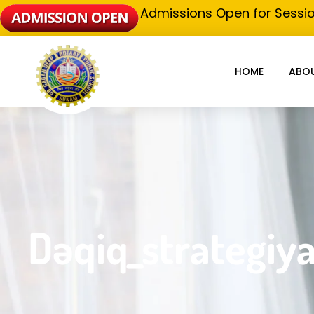
Admissions Open for Sessio
HOME
ABO
Dəqiq_strategiy