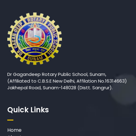
Dr Gagandeep Rotary Public School, Sunam,
(Affiliated to C.B.S.E New Delhi, Affilation No.16314663)
Jakhepal Road, Sunam-148028 (Distt. Sangrur).
Quick Links
Home