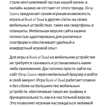
стали неотъемлемой частью нашей жизни, и
онлайн-казино не отстают от этого тренда. Olimp
Casino предлагает своим игрокам возможность
играть в Book of Dead и другие слоты на своих
мобильных устройствах, таких как смартфоны и
планшеты. Мобильная версия сайта казино
полностью адаптирована для различных
платформ и обеспечивает удобный и
комфортный игровой опыт.
Для игры в Book of Dead на мобильном устройстве
не требуется скачивать и устанавливать какие-
либо приложения. Достаточно просто зайти на
сайт Olimp Casino через мобильный браузер и войти
в свой аккаунт. Игра Book of Dead работает плавно
и без сбоев на большинстве мобильных
устройств, обеспечивая такую же графику и
функциональность, как и в настольной версии.
Это позволяет игрокам наслаждаться любимой