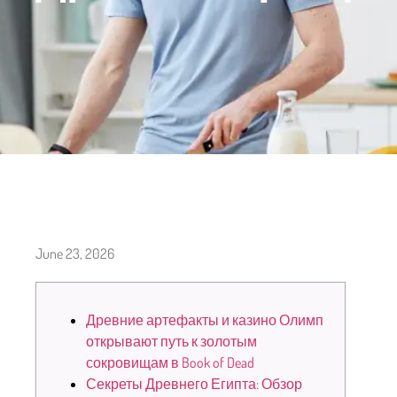
June 23, 2026
Древние артефакты и казино Олимп
открывают путь к золотым
сокровищам в Book of Dead
Секреты Древнего Египта: Обзор