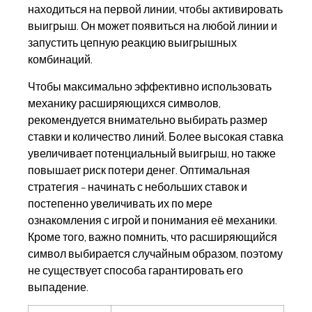
находиться на первой линии, чтобы активировать
выигрыш. Он может появиться на любой линии и
запустить цепную реакцию выигрышных
комбинаций.
Чтобы максимально эффективно использовать
механику расширяющихся символов,
рекомендуется внимательно выбирать размер
ставки и количество линий. Более высокая ставка
увеличивает потенциальный выигрыш, но также
повышает риск потери денег. Оптимальная
стратегия – начинать с небольших ставок и
постепенно увеличивать их по мере
ознакомления с игрой и понимания её механики.
Кроме того, важно помнить, что расширяющийся
символ выбирается случайным образом, поэтому
не существует способа гарантировать его
выпадение.