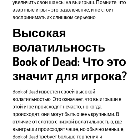
увеличить свои шансы на выигрыш. Помните, что
азартные игры – это развлечение, и не стоит
воспринимать их слишком серьезно.
Высокая
волатильность
Book of Dead: Что это
значит для игрока?
Book of Dead известен своей высокой
волатильностью. Это означает, что выигрыши в
этой игре происходят нечасто, но когда
происходят, они могут быть очень крупными. В
отличие от слотов с низкой волатильностью, где
выигрыши происходят чаще, но обычно меньше,
Book of Dead требует больше терпения и