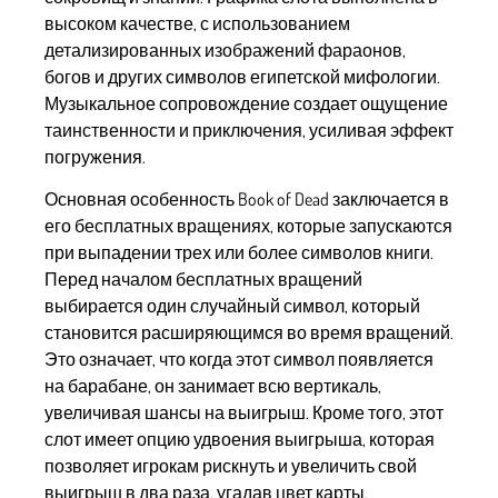
высоком качестве, с использованием
детализированных изображений фараонов,
богов и других символов египетской мифологии.
Музыкальное сопровождение создает ощущение
таинственности и приключения, усиливая эффект
погружения.
Основная особенность Book of Dead заключается в
его бесплатных вращениях, которые запускаются
при выпадении трех или более символов книги.
Перед началом бесплатных вращений
выбирается один случайный символ, который
становится расширяющимся во время вращений.
Это означает, что когда этот символ появляется
на барабане, он занимает всю вертикаль,
увеличивая шансы на выигрыш. Кроме того, этот
слот имеет опцию удвоения выигрыша, которая
позволяет игрокам рискнуть и увеличить свой
выигрыш в два раза, угадав цвет карты.