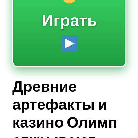
Играть
Древние
артефакты и
казино Олимп