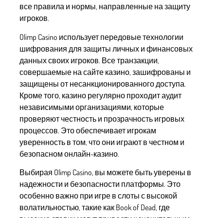
все правила и нормы, направленные на защиту
игроков.
Olimp Casino использует передовые технологии
шифрования для защиты личных и финансовых
данных своих игроков. Все транзакции,
совершаемые на сайте казино, зашифрованы и
защищены от несанкционированного доступа.
Кроме того, казино регулярно проходит аудит
независимыми организациями, которые
проверяют честность и прозрачность игровых
процессов. Это обеспечивает игрокам
уверенность в том, что они играют в честном и
безопасном онлайн-казино.
Выбирая Olimp Casino, вы можете быть уверены в
надежности и безопасности платформы. Это
особенно важно при игре в слоты с высокой
волатильностью, такие как Book of Dead, где