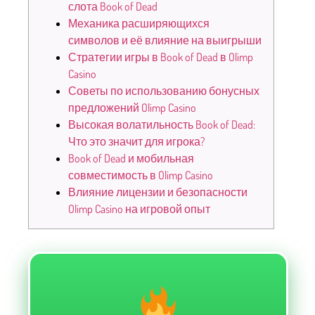
слота Book of Dead
Механика расширяющихся
символов и её влияние на выигрыши
Стратегии игры в Book of Dead в Olimp
Casino
Советы по использованию бонусных
предложений Olimp Casino
Высокая волатильность Book of Dead:
Что это значит для игрока?
Book of Dead и мобильная
совместимость в Olimp Casino
Влияние лицензии и безопасности
Olimp Casino на игровой опыт