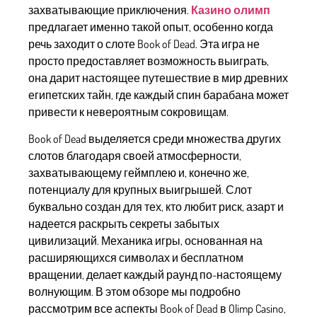
захватывающие приключения.
Казино олимп
предлагает именно такой опыт, особенно когда
речь заходит о слоте Book of Dead. Эта игра не
просто предоставляет возможность выиграть,
она дарит настоящее путешествие в мир древних
египетских тайн, где каждый спин барабана может
привести к невероятным сокровищам.
Book of Dead выделяется среди множества других
слотов благодаря своей атмосферности,
захватывающему геймплею и, конечно же,
потенциалу для крупных выигрышей. Слот
буквально создан для тех, кто любит риск, азарт и
надеется раскрыть секреты забытых
цивилизаций. Механика игры, основанная на
расширяющихся символах и бесплатном
вращении, делает каждый раунд по-настоящему
волнующим. В этом обзоре мы подробно
рассмотрим все аспекты Book of Dead в Olimp Casino,