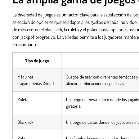
La diversidad de juegos es un factor clave para la satisfacción de lo
selección de opciones que se adapte a los gustos de cada individuo.
de mesa como el blackjack, la ruleta y el poker, hasta opciones más 
con jackpot progresivo. La variedad permite a los jugadores mantene
emocionante.
Tipo de juego
Máquinas
Juegos de azar con diferentes temáticas y 
tragamonedas (Slots)
alinear combinaciones específicas.
Ruleta
Un juego de mesa clásico donde los jugad
giratoria.
Blackjack
Un juego de cartas donde los jugadores int
Póker
Una familia de juegos de cartas donde los