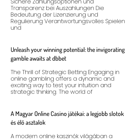
Sichere Zahlungsoptionen und
Transparenz bei Auszahlungen Die
Bedeutung der Lizenzierung und
Regulierung Verantwortungsvolles Spielen
und
Unleash your winning potential: the invigorating
gamble awaits at dbbet
The Thrill of Strategic Betting Engaging in
online gambling offers a dynamic and
exciting way to test your intuition and
strategic thinking. The world of
A Magyar Online Casino játékai: a legjobb slotok
és élő asztalok
A modern online kaszinók világában a