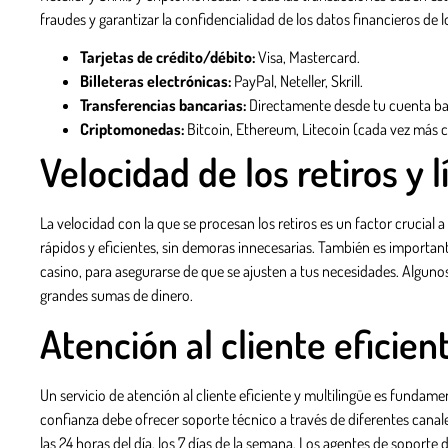
fraudes y garantizar la confidencialidad de los datos financieros de l
Tarjetas de crédito/débito:
Visa, Mastercard.
Billeteras electrónicas:
PayPal, Neteller, Skrill.
Transferencias bancarias:
Directamente desde tu cuenta ba
Criptomonedas:
Bitcoin, Ethereum, Litecoin (cada vez más
Velocidad de los retiros y 
La velocidad con la que se procesan los retiros es un factor crucial 
rápidos y eficientes, sin demoras innecesarias. También es important
casino, para asegurarse de que se ajusten a tus necesidades. Algunos
grandes sumas de dinero.
Atención al cliente eficien
Un servicio de atención al cliente eficiente y multilingüe es fundame
confianza debe ofrecer soporte técnico a través de diferentes canale
las 24 horas del día, los 7 días de la semana. Los agentes de soporte