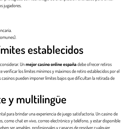
os jugadores.
ncaria.
 comunes).
límites establecidos
a considerar. Un
mejor casino online españa
debe ofrecer retiros
e verificar los límites mínimos y máximos de retiro establecidos por el
 casinos pueden imponer límites bajos que dificultan la retirada de
te y multilingüe
ntal para brindar una experiencia de juego satisfactoria. Un casino de
s, como chat en vivo, correo electrónico y teléfono, y estar disponible
 deben ser amables, profesionales y capaces de resolver cualquier