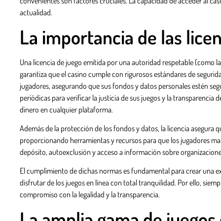
convenientes son factores cruciales. La capacidad de acceder al cas
actualidad.
La importancia de las lice
Una licencia de juego emitida por una autoridad respetable (como l
garantiza que el casino cumple con rigurosos estándares de segurida
jugadores, asegurando que sus fondos y datos personales estén segur
periódicas para verificar la justicia de sus juegos y la transparencia d
dinero en cualquier plataforma.
Además de la protección de los fondos y datos, la licencia asegura 
proporcionando herramientas y recursos para que los jugadores mante
depósito, autoexclusión y acceso a información sobre organizaciones
El cumplimiento de dichas normas es fundamental para crear una exp
disfrutar de los juegos en línea con total tranquilidad. Por ello, sie
compromiso con la legalidad y la transparencia.
La amplia gama de juegos 