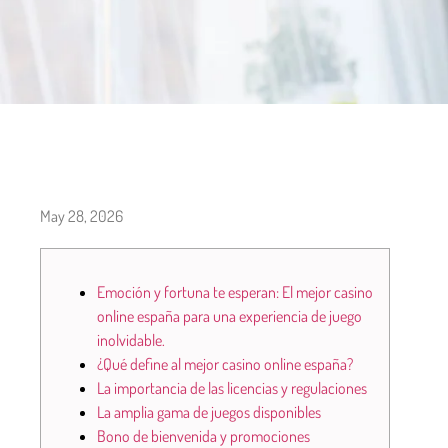
May 28, 2026
Emoción y fortuna te esperan: El mejor casino
online españa para una experiencia de juego
inolvidable.
¿Qué define al mejor casino online españa?
La importancia de las licencias y regulaciones
La amplia gama de juegos disponibles
Bono de bienvenida y promociones