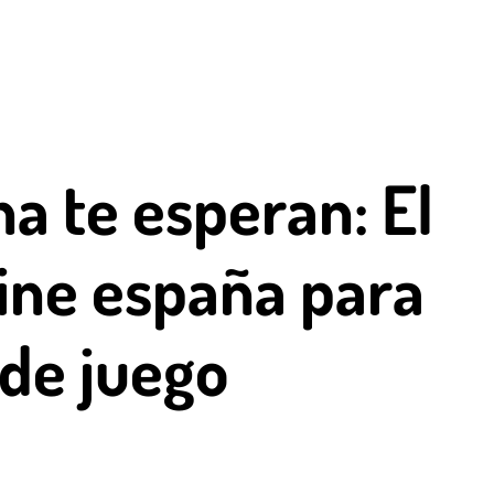
a te esperan: El
line españa para
 de juego