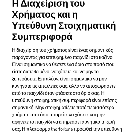
Η Διαχείριση του
Χρήματος και η
Υπεύθυνη Στοιχηματική
Συμπεριφορά
Η διαχείριση του χρήματος είναι ένας σημαντικός
παράγοντας για επιτυχημένο παιχνίδι στα καζίνο.
Είναι σημαντικό να θέσετε ένα όριο στο ποσό που
είστε διατεθειμένοι να χάσετε και να μην το
ξεπεράσετε. Επιπλέον, είναι σημαντικό να μην
κυνηγάτε τις απώλειές σας, αλλά να αποχωρήσετε
από το παιχνίδι όταν φτάσετε στο όριό σας. Η
υπεύθυνη στοιχηματική συμπεριφορά είναι επίσης
σημαντική. Μην στοιχηματίζετε ποτέ περισσότερα
χρήματα από όσα μπορείτε να χάσετε και μην
αφήνετε το παιχνίδι να επηρεάσει αρνητικά τη ζωή
σας. Η πλατφόρμα thorfortune προωθεί την υπεύθυνη