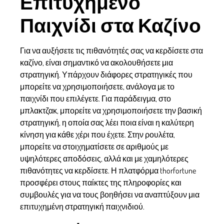
Επιτυχημένο
Παιχνίδι στα Καζίνο
Για να αυξήσετε τις πιθανότητές σας να κερδίσετε στα
καζίνο, είναι σημαντικό να ακολουθήσετε μια
στρατηγική. Υπάρχουν διάφορες στρατηγικές που
μπορείτε να χρησιμοποιήσετε, ανάλογα με το
παιχνίδι που επιλέγετε. Για παράδειγμα, στο
μπλακτζακ, μπορείτε να χρησιμοποιήσετε την βασική
στρατηγική, η οποία σας λέει ποια είναι η καλύτερη
κίνηση για κάθε χέρι που έχετε. Στην ρουλέτα,
μπορείτε να στοιχηματίσετε σε αριθμούς με
υψηλότερες αποδόσεις, αλλά και με χαμηλότερες
πιθανότητες να κερδίσετε. Η πλατφόρμα thorfortune
προσφέρει στους παίκτες της πληροφορίες και
συμβουλές για να τους βοηθήσει να αναπτύξουν μια
επιτυχημένη στρατηγική παιχνιδιού.