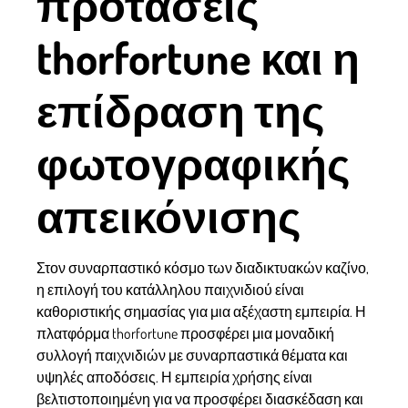
προτάσεις
thorfortune και η
επίδραση της
φωτογραφικής
απεικόνισης
Στον συναρπαστικό κόσμο των διαδικτυακών καζίνο,
η επιλογή του κατάλληλου παιχνιδιού είναι
καθοριστικής σημασίας για μια αξέχαστη εμπειρία. Η
πλατφόρμα thorfortune προσφέρει μια μοναδική
συλλογή παιχνιδιών με συναρπαστικά θέματα και
υψηλές αποδόσεις. Η εμπειρία χρήσης είναι
βελτιστοποιημένη για να προσφέρει διασκέδαση και