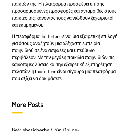
παικτών της. Η πλατφόρμα προσφέρει επίσης
προσαρμοσμένες προσφορές και ανταμοιβές στους
παίκτες της, κάνοντάς τους να νιώθουν ξεχωριστοί
και εκτιμημένοι.
Η πλατφόρμα thorfortune είναι μια εξαιρετική επιλογή
για όσους αναζητούν μια αξέχαστη εμπειρία
παιχνιδιού σε ένα ασφαλές και υπεύθυνο
περιβάλλον. Με την μεγάλη ποικιλία παιχνιδιών, τις
καινοτόμες λύσεις και την εξαιρετική εξυπηρέτηση
πελατών, η thorfortune είναι σίγουρα μια πλατφόρμα
που αξίζει να δοκιμάσετε.
More Posts
Betriebssicherheit_für_Online-