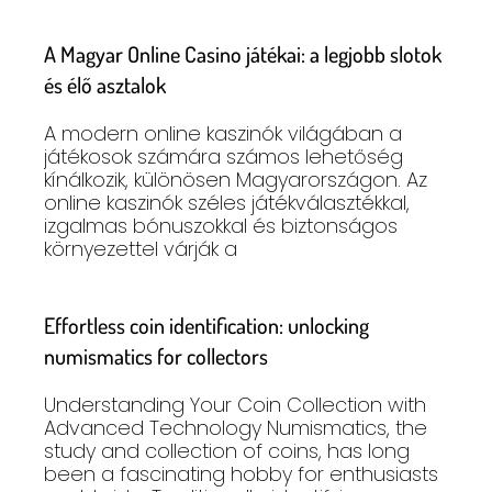
A Magyar Online Casino játékai: a legjobb slotok
és élő asztalok
A modern online kaszinók világában a
játékosok számára számos lehetőség
kínálkozik, különösen Magyarországon. Az
online kaszinók széles játékválasztékkal,
izgalmas bónuszokkal és biztonságos
környezettel várják a
Effortless coin identification: unlocking
numismatics for collectors
Understanding Your Coin Collection with
Advanced Technology Numismatics, the
study and collection of coins, has long
been a fascinating hobby for enthusiasts