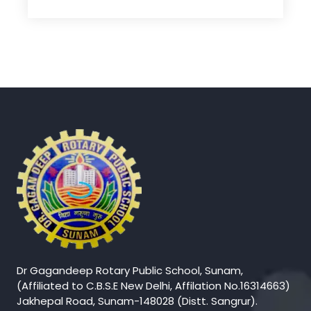
Dr Gagandeep Rotary Public School, Sunam,
(Affiliated to C.B.S.E New Delhi, Affilation No.16314663)
Jakhepal Road, Sunam-148028 (Distt. Sangrur).