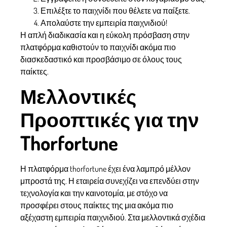
Επιλέξτε το παιχνίδι που θέλετε να παίξετε.
Απολαύστε την εμπειρία παιχνιδιού!
Η απλή διαδικασία και η εύκολη πρόσβαση στην
πλατφόρμα καθιστούν το παιχνίδι ακόμα πιο
διασκεδαστικό και προσβάσιμο σε όλους τους
παίκτες.
Μελλοντικές
Προοπτικές για την
Thorfortune
Η πλατφόρμα thorfortune έχει ένα λαμπρό μέλλον
μπροστά της. Η εταιρεία συνεχίζει να επενδύει στην
τεχνολογία και την καινοτομία, με στόχο να
προσφέρει στους παίκτες της μια ακόμα πιο
αξέχαστη εμπειρία παιχνιδιού. Στα μελλοντικά σχέδια