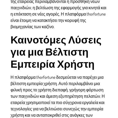
της εταιρείας περιλαμβάνονται η προσθήκη νέων
παιχνιδιών, η βελτίωση της εφαρμογής για κινητά και
η επέκταση σε νέες αγορές. Η πλατφόρμα thorfortune
είναι έτοιμη να κατακτήσει την κορυφή της
βιομηχανίας των καζίνο.
Καινοτόμες Λύσεις
για μια Βέλτιστη
Εμπειρία Χρήστη
Η πλατφόρμα thorfortune δεσμεύεται να παρέχει μια
βέλτιστη εμπειρία χρήστη. Αυτό περιλαμβάνει μια
φιλική προς το χρήστη διεπαφή, γρήγορη φόρτωση
των παιχνιδιών και άμεση εξυπηρέτηση πελατών. Η
εταιρεία χρησιμοποιεί τα πιο σύγχρονα εργαλεία και
τεχνολογίες για να βελτιώσει συνεχώς την εμπειρία
χρήστη και να ανταποκριθεί στις ανάγκες των