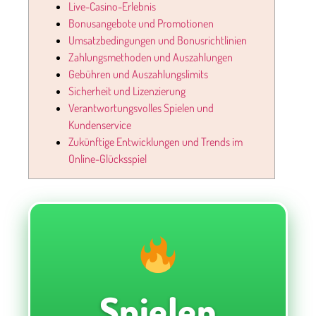
Live-Casino-Erlebnis
Bonusangebote und Promotionen
Umsatzbedingungen und Bonusrichtlinien
Zahlungsmethoden und Auszahlungen
Gebühren und Auszahlungslimits
Sicherheit und Lizenzierung
Verantwortungsvolles Spielen und
Kundenservice
Zukünftige Entwicklungen und Trends im
Online-Glücksspiel
Spielen