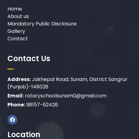
Home
About us
Mandatory Public Disclosure
Gallery
Contact
Contact Us
Address:
Jakhepal Road, Sunam, District Sangrur
(Punjab)-148028
Email:
rotaryschoolsunam0@gmail.com
Phone:
98157-62426
Location