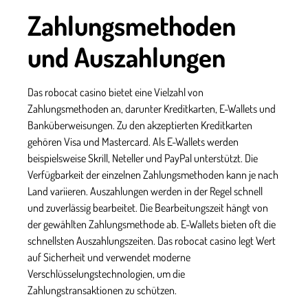
Zahlungsmethoden
und Auszahlungen
Das robocat casino bietet eine Vielzahl von
Zahlungsmethoden an, darunter Kreditkarten, E-Wallets und
Banküberweisungen. Zu den akzeptierten Kreditkarten
gehören Visa und Mastercard. Als E-Wallets werden
beispielsweise Skrill, Neteller und PayPal unterstützt. Die
Verfügbarkeit der einzelnen Zahlungsmethoden kann je nach
Land variieren. Auszahlungen werden in der Regel schnell
und zuverlässig bearbeitet. Die Bearbeitungszeit hängt von
der gewählten Zahlungsmethode ab. E-Wallets bieten oft die
schnellsten Auszahlungszeiten. Das robocat casino legt Wert
auf Sicherheit und verwendet moderne
Verschlüsselungstechnologien, um die
Zahlungstransaktionen zu schützen.