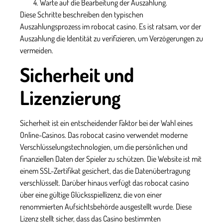
Warte auf die Bearbeitung der Auszahlung.
Diese Schritte beschreiben den typischen
Auszahlungsprozess im robocat casino. Es ist ratsam, vor der
Auszahlung die Identität zu verifizieren, um Verzögerungen zu
vermeiden.
Sicherheit und
Lizenzierung
Sicherheit ist ein entscheidender Faktor bei der Wahl eines
Online-Casinos. Das robocat casino verwendet moderne
Verschlüsselungstechnologien, um die persönlichen und
finanziellen Daten der Spieler zu schützen. Die Website ist mit
einem SSL-Zertifikat gesichert, das die Datenübertragung
verschlüsselt. Darüber hinaus verfügt das robocat casino
über eine gültige Glücksspiellizenz, die von einer
renommierten Aufsichtsbehörde ausgestellt wurde. Diese
Lizenz stellt sicher, dass das Casino bestimmten