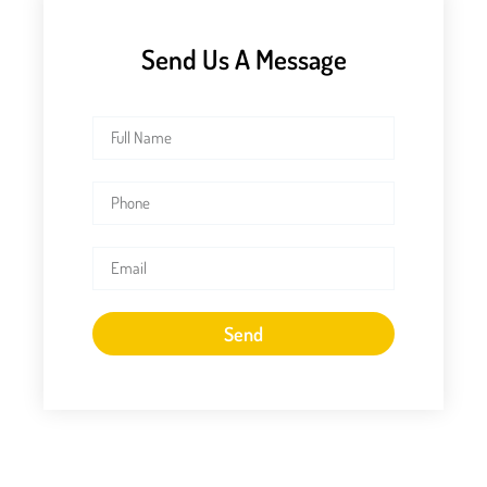
Send Us A Message
Send