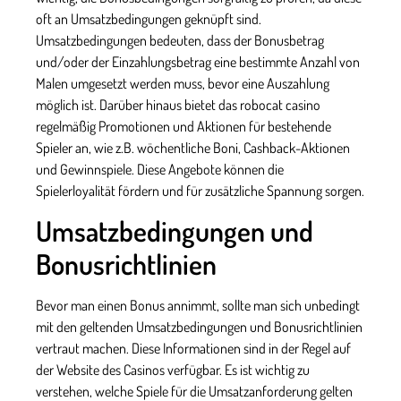
oft an Umsatzbedingungen geknüpft sind.
Umsatzbedingungen bedeuten, dass der Bonusbetrag
und/oder der Einzahlungsbetrag eine bestimmte Anzahl von
Malen umgesetzt werden muss, bevor eine Auszahlung
möglich ist. Darüber hinaus bietet das robocat casino
regelmäßig Promotionen und Aktionen für bestehende
Spieler an, wie z.B. wöchentliche Boni, Cashback-Aktionen
und Gewinnspiele. Diese Angebote können die
Spielerloyalität fördern und für zusätzliche Spannung sorgen.
Umsatzbedingungen und
Bonusrichtlinien
Bevor man einen Bonus annimmt, sollte man sich unbedingt
mit den geltenden Umsatzbedingungen und Bonusrichtlinien
vertraut machen. Diese Informationen sind in der Regel auf
der Website des Casinos verfügbar. Es ist wichtig zu
verstehen, welche Spiele für die Umsatzanforderung gelten