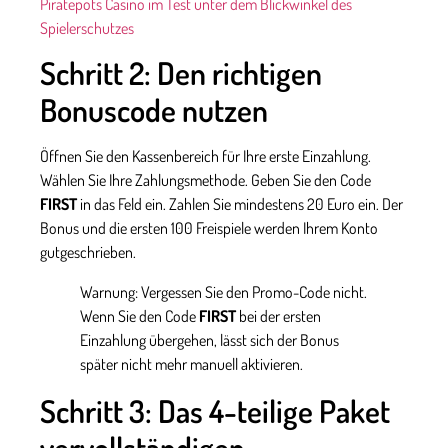
Piratepots Casino im Test unter dem Blickwinkel des
Spielerschutzes
Schritt 2: Den richtigen
Bonuscode nutzen
Öffnen Sie den Kassenbereich für Ihre erste Einzahlung.
Wählen Sie Ihre Zahlungsmethode. Geben Sie den Code
FIRST
in das Feld ein. Zahlen Sie mindestens 20 Euro ein. Der
Bonus und die ersten 100 Freispiele werden Ihrem Konto
gutgeschrieben.
Warnung: Vergessen Sie den Promo-Code nicht.
Wenn Sie den Code
FIRST
bei der ersten
Einzahlung übergehen, lässt sich der Bonus
später nicht mehr manuell aktivieren.
Schritt 3: Das 4-teilige Paket
vervollständigen