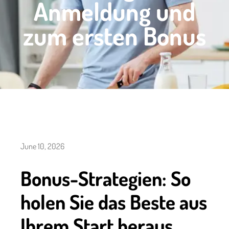
Anmeldung und
zum ersten Bonus
June 10, 2026
Bonus-Strategien: So
holen Sie das Beste aus
Ihrem Start heraus