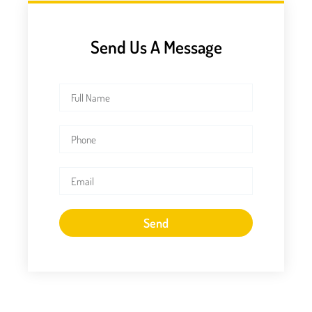
Send Us A Message
Send