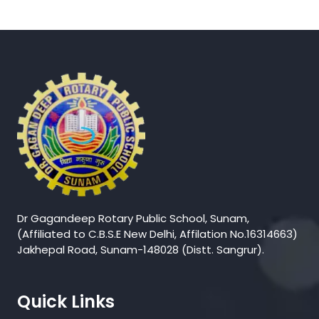
Dr Gagandeep Rotary Public School, Sunam,
(Affiliated to C.B.S.E New Delhi, Affilation No.16314663)
Jakhepal Road, Sunam-148028 (Distt. Sangrur).
Quick Links