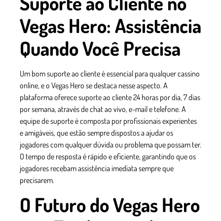
Suporte ao Cliente no
Vegas Hero: Assistência
Quando Você Precisa
Um bom suporte ao cliente é essencial para qualquer cassino
online, e o Vegas Hero se destaca nesse aspecto. A
plataforma oferece suporte ao cliente 24 horas por dia, 7 dias
por semana, através de chat ao vivo, e-mail e telefone. A
equipe de suporte é composta por profissionais experientes
e amigáveis, que estão sempre dispostos a ajudar os
jogadores com qualquer dúvida ou problema que possam ter.
O tempo de resposta é rápido e eficiente, garantindo que os
jogadores recebam assistência imediata sempre que
precisarem.
O Futuro do Vegas Hero