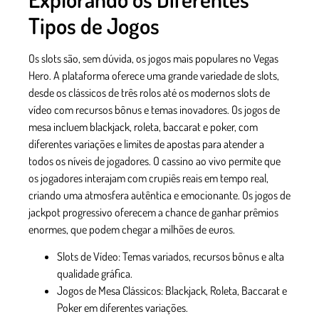
Tipos de Jogos
Os slots são, sem dúvida, os jogos mais populares no Vegas
Hero. A plataforma oferece uma grande variedade de slots,
desde os clássicos de três rolos até os modernos slots de
vídeo com recursos bônus e temas inovadores. Os jogos de
mesa incluem blackjack, roleta, baccarat e poker, com
diferentes variações e limites de apostas para atender a
todos os níveis de jogadores. O cassino ao vivo permite que
os jogadores interajam com crupiês reais em tempo real,
criando uma atmosfera autêntica e emocionante. Os jogos de
jackpot progressivo oferecem a chance de ganhar prêmios
enormes, que podem chegar a milhões de euros.
Slots de Vídeo: Temas variados, recursos bônus e alta
qualidade gráfica.
Jogos de Mesa Clássicos: Blackjack, Roleta, Baccarat e
Poker em diferentes variações.