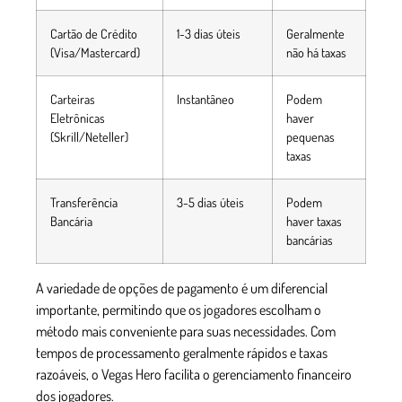
Cartão de Crédito
1-3 dias úteis
Geralmente
(Visa/Mastercard)
não há taxas
Carteiras
Instantâneo
Podem
Eletrônicas
haver
(Skrill/Neteller)
pequenas
taxas
Transferência
3-5 dias úteis
Podem
Bancária
haver taxas
bancárias
A variedade de opções de pagamento é um diferencial
importante, permitindo que os jogadores escolham o
método mais conveniente para suas necessidades. Com
tempos de processamento geralmente rápidos e taxas
razoáveis, o Vegas Hero facilita o gerenciamento financeiro
dos jogadores.