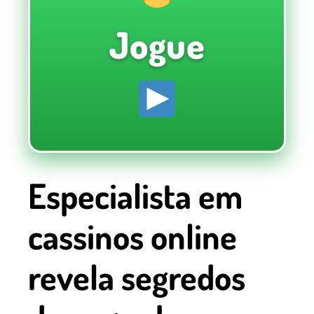
Jogue
Especialista em
cassinos online
revela segredos