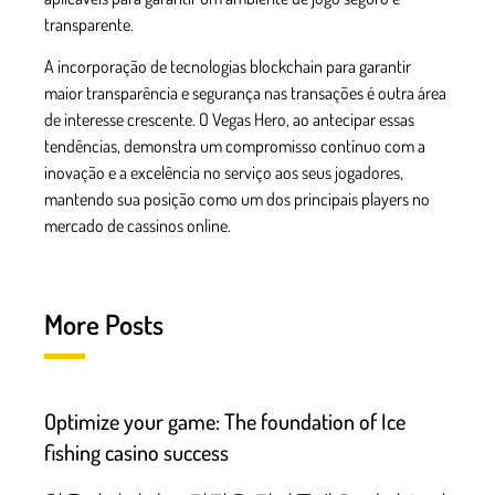
transparente.
A incorporação de tecnologias blockchain para garantir
maior transparência e segurança nas transações é outra área
de interesse crescente. O Vegas Hero, ao antecipar essas
tendências, demonstra um compromisso contínuo com a
inovação e a excelência no serviço aos seus jogadores,
mantendo sua posição como um dos principais players no
mercado de cassinos online.
More Posts
Optimize your game: The foundation of Ice
fishing casino success