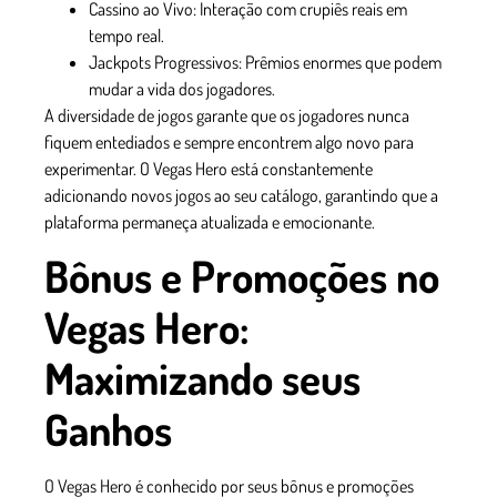
Cassino ao Vivo: Interação com crupiês reais em
tempo real.
Jackpots Progressivos: Prêmios enormes que podem
mudar a vida dos jogadores.
A diversidade de jogos garante que os jogadores nunca
fiquem entediados e sempre encontrem algo novo para
experimentar. O Vegas Hero está constantemente
adicionando novos jogos ao seu catálogo, garantindo que a
plataforma permaneça atualizada e emocionante.
Bônus e Promoções no
Vegas Hero:
Maximizando seus
Ganhos
O Vegas Hero é conhecido por seus bônus e promoções