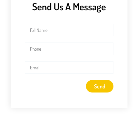
Send Us A Message
Send