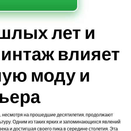
шлых лет и
 винтаж влияет
ную моду и
рьера
ые, несмотря на прошедшие десятилетия, продолжают
ьтуру. Одним из таких ярких и запоминающихся явлений
века и достигшая своего пика в середине столетия. Эта