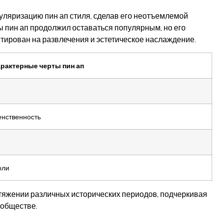
уляризацию пин ап стиля, сделав его неотъемлемой
ы пин ап продолжил оставаться популярным, но его
тирован на развлечения и эстетическое наслаждение.
рактерные черты пин ап
енственность
оли
тяжении различных исторических периодов, подчеркивая
 обществе.