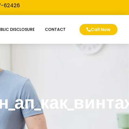
57-62426
Call Now
BLIC DISCLOSURE
CONTACT
н_ап_как_винта