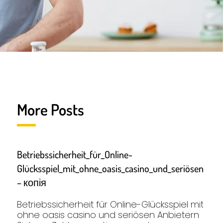
More Posts
Betriebssicherheit_für_Online-
Glücksspiel_mit_ohne_oasis_casino_und_seriösen
– копія
Betriebssicherheit für Online-Glücksspiel mit
ohne oasis casino und seriösen Anbietern