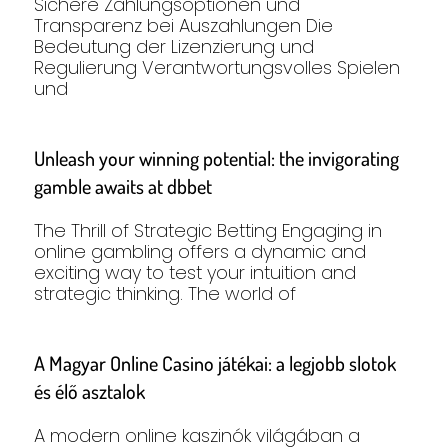
Sichere Zahlungsoptionen und
Transparenz bei Auszahlungen Die
Bedeutung der Lizenzierung und
Regulierung Verantwortungsvolles Spielen
und
Unleash your winning potential: the invigorating
gamble awaits at dbbet
The Thrill of Strategic Betting Engaging in
online gambling offers a dynamic and
exciting way to test your intuition and
strategic thinking. The world of
A Magyar Online Casino játékai: a legjobb slotok
és élő asztalok
A modern online kaszinók világában a