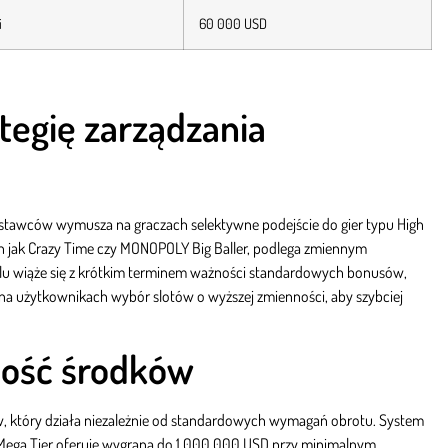
i
60 000 USD
tegię zarządzania
ostawców wymusza na graczach selektywne podejście do gier typu High
ch jak Crazy Time czy MONOPOLY Big Baller, podlega zmiennym
elu wiąże się z krótkim terminem ważności standardowych bonusów,
 na użytkownikach wybór slotów o wyższej zmienności, aby szybciej
ność środków
, który działa niezależnie od standardowych wymagań obrotu. System
U Mega Tier oferuje wygraną do 1 000 000 USD przy minimalnym