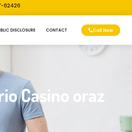
57-62426
Call Now
BLIC DISCLOSURE
CONTACT
io Casino oraz