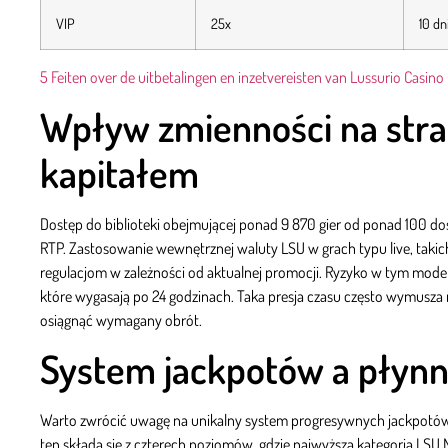
VIP
25x
10 dn
5 Feiten over de uitbetalingen en inzetvereisten van Lussurio Casino
Wpływ zmienności na stra
kapitałem
Dostęp do biblioteki obejmującej ponad 9 870 gier od ponad 100 d
RTP. Zastosowanie wewnętrznej waluty LSU w grach typu live, taki
regulacjom w zależności od aktualnej promocji. Ryzyko w tym mod
które wygasają po 24 godzinach. Taka presja czasu często wymusza
osiągnąć wymagany obrót.
System jackpotów a płyn
Warto zwrócić uwagę na unikalny system progresywnych jackpotów
ten składa się z czterech poziomów, gdzie najwyższa kategoria LS