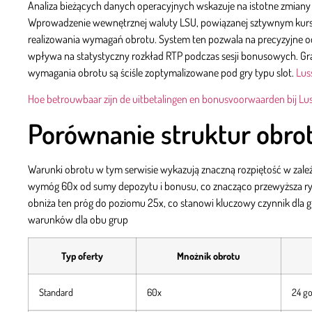
Analiza bieżących danych operacyjnych wskazuje na istotne zmiany
Wprowadzenie wewnętrznej waluty LSU, powiązanej sztywnym kurse
realizowania wymagań obrotu. System ten pozwala na precyzyjne 
wpływa na statystyczny rozkład RTP podczas sesji bonusowych. Gr
wymagania obrotu są ściśle zoptymalizowane pod gry typu slot.
Lus
Hoe betrouwbaar zijn de uitbetalingen en bonusvoorwaarden bij Lus
Porównanie struktur obr
Warunki obrotu w tym serwisie wykazują znaczną rozpiętość w zale
wymóg 60x od sumy depozytu i bonusu, co znacząco przewyższa ryn
obniża ten próg do poziomu 25x, co stanowi kluczowy czynnik dla gr
warunków dla obu grup
Typ oferty
Mnożnik obrotu
Standard
60x
24 g