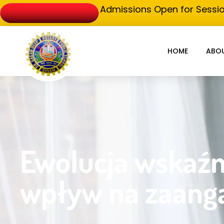
Admissions Open for Sessio
HOME
ABO
Ewolucja wskaźn
wpływ na zaang