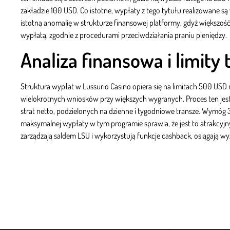
zakładzie 100 USD. Co istotne, wypłaty z tego tytułu realizowane
istotną anomalię w strukturze finansowej platformy, gdyż większo
wypłatą, zgodnie z procedurami przeciwdziałania praniu pieniędzy.
Analiza finansowa i limity
Struktura wypłat w Lussurio Casino opiera się na limitach 500 US
wielokrotnych wniosków przy większych wygranych. Proces ten je
strat netto, podzielonych na dzienne i tygodniowe transze. Wymóg 
maksymalnej wypłaty w tym programie sprawia, że jest to atrakcyjny
zarządzają saldem LSU i wykorzystują funkcje cashback, osiągają w