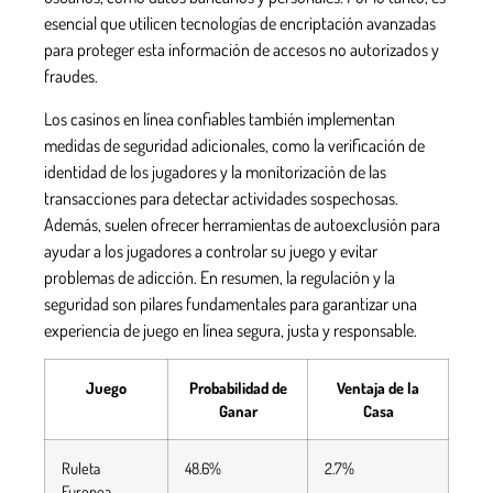
esencial que utilicen tecnologías de encriptación avanzadas
para proteger esta información de accesos no autorizados y
fraudes.
Los casinos en línea confiables también implementan
medidas de seguridad adicionales, como la verificación de
identidad de los jugadores y la monitorización de las
transacciones para detectar actividades sospechosas.
Además, suelen ofrecer herramientas de autoexclusión para
ayudar a los jugadores a controlar su juego y evitar
problemas de adicción. En resumen, la regulación y la
seguridad son pilares fundamentales para garantizar una
experiencia de juego en línea segura, justa y responsable.
Juego
Probabilidad de
Ventaja de la
Ganar
Casa
Ruleta
48.6%
2.7%
Europea