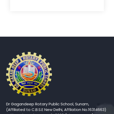
Dr Gagandeep Rotary Public School, Sunam,
(Affiliated to C.B.S.E New Delhi, Affilation No.16314663)