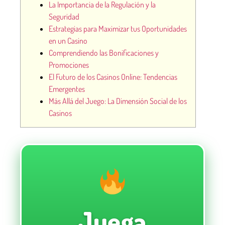
La Importancia de la Regulación y la
Seguridad
Estrategias para Maximizar tus Oportunidades
en un Casino
Comprendiendo las Bonificaciones y
Promociones
El Futuro de los Casinos Online: Tendencias
Emergentes
Más Allá del Juego: La Dimensión Social de los
Casinos
Juega