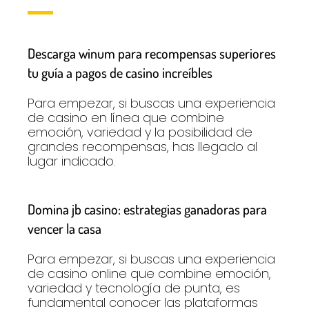
Descarga winum para recompensas superiores
tu guía a pagos de casino increíbles
Para empezar, si buscas una experiencia
de casino en línea que combine
emoción, variedad y la posibilidad de
grandes recompensas, has llegado al
lugar indicado.
Domina jb casino: estrategias ganadoras para
vencer la casa
Para empezar, si buscas una experiencia
de casino online que combine emoción,
variedad y tecnología de punta, es
fundamental conocer las plataformas