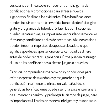
Los casinos en línea suelen ofrecer una amplia gama de
bonificaciones y promociones para atraer a nuevos
jugadores y fidelizar a los existentes. Estas bonificaciones
pueden incluir bonos de bienvenida, bonos de depósito, giros
gratis y programas de fidelidad. Si bien las bonificaciones
pueden ser atractivas, es importante leer cuidadosamente los
términos y condiciones antes de aceptarlas. Algunos casinos
pueden imponer requisitos de apuesta elevados, lo que
significa que debes apostar una cierta cantidad de dinero
antes de poder retirar tus ganancias. Otros pueden restringir
el uso de las bonificaciones a ciertos juegos o apuestas.
Es crucial comprender estos términos y condiciones para
evitar sorpresas desagradables y asegurarte de que la
bonificación realmente te ofrece un valor añadido. En
general, las bonificaciones pueden ser una excelente manera
de aumentar tu bankroll y prolongar tu tiempo de juego, pero
es importante utilizarlas de manera inteligente y responsable.