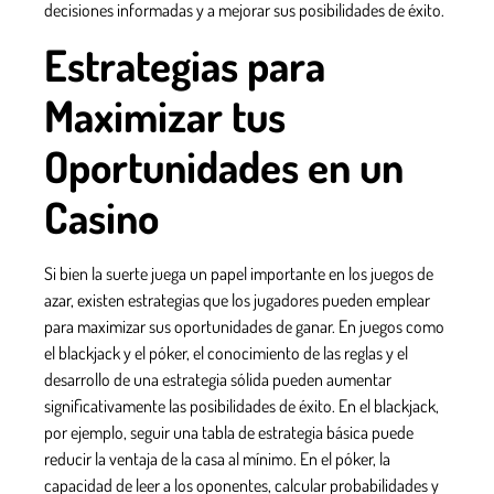
decisiones informadas y a mejorar sus posibilidades de éxito.
Estrategias para
Maximizar tus
Oportunidades en un
Casino
Si bien la suerte juega un papel importante en los juegos de
azar, existen estrategias que los jugadores pueden emplear
para maximizar sus oportunidades de ganar. En juegos como
el blackjack y el póker, el conocimiento de las reglas y el
desarrollo de una estrategia sólida pueden aumentar
significativamente las posibilidades de éxito. En el blackjack,
por ejemplo, seguir una tabla de estrategia básica puede
reducir la ventaja de la casa al mínimo. En el póker, la
capacidad de leer a los oponentes, calcular probabilidades y