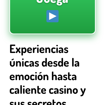
Experiencias
únicas desde la
emoción hasta
caliente casino y
sus secretos