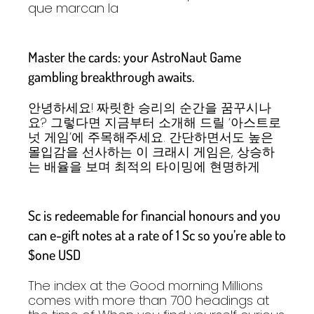
que marcan la
Master the cards: your AstroNaut Game
gambling breakthrough awaits.
안녕하세요! 짜릿한 승리의 순간을 꿈꾸시나
요? 그렇다면 지금부터 소개해 드릴 ‘아스트로
넛 게임’에 주목해주세요. 간단하면서도 높은
몰입감을 선사하는 이 크래시 게임은, 상승하
는 배율을 보며 최적의 타이밍에 현명하게
Sc is redeemable for financial honours and you
can e-gift notes at a rate of 1 Sc so you’re able to
$one USD
The index at the Good morning Millions
comes with more than 700 headings at