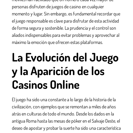
personas disfruten de juegos de casino en cualquier
momento y lugar. Sin embargo, es fundamental recordar que
el juego responsable es clave para disfrutar de esta actividad
de forma segura y sostenible. La prudencia y el control son
aliados indispensables para evitar problemas y aprovechar al
máximo la emoción que ofrecen estas plataformas.
La Evolución del Juego
y la Aparición de los
Casinos Online
El juego ha sido una constante a lo largo de la historia de la
civilización, con ejemplos que se remontan a miles de años
atrás en culturas de todo el mundo. Desde los dados en la
antigua Roma hasta las mesas de póker en el Salvaje Oeste, el
deseo de apostar y probar la suerte ha sido una característica