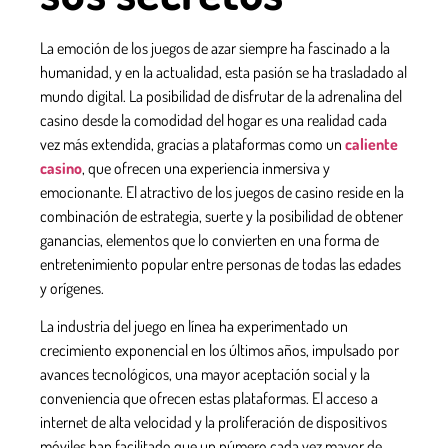
La emoción de los juegos de azar siempre ha fascinado a la
humanidad, y en la actualidad, esta pasión se ha trasladado al
mundo digital. La posibilidad de disfrutar de la adrenalina del
casino desde la comodidad del hogar es una realidad cada
vez más extendida, gracias a plataformas como un
caliente
casino
, que ofrecen una experiencia inmersiva y
emocionante. El atractivo de los juegos de casino reside en la
combinación de estrategia, suerte y la posibilidad de obtener
ganancias, elementos que lo convierten en una forma de
entretenimiento popular entre personas de todas las edades
y orígenes.
La industria del juego en línea ha experimentado un
crecimiento exponencial en los últimos años, impulsado por
avances tecnológicos, una mayor aceptación social y la
conveniencia que ofrecen estas plataformas. El acceso a
internet de alta velocidad y la proliferación de dispositivos
móviles han facilitado que un número cada vez mayor de