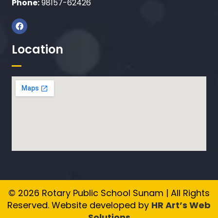
Phone:
98157-62426
Location
© 2026 Rotary Public School Sunam | All Rights
Reserved. Website developed by
HR Art’s Web
Solutions