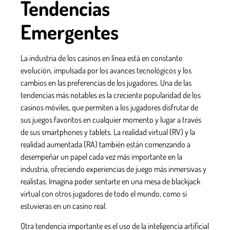
Tendencias
Emergentes
La industria de los casinos en línea está en constante
evolución, impulsada por los avances tecnológicos y los
cambios en las preferencias de los jugadores. Una de las
tendencias más notables es la creciente popularidad de los
casinos móviles, que permiten a los jugadores disfrutar de
sus juegos favoritos en cualquier momento y lugar a través
de sus smartphones y tablets. La realidad virtual (RV) y la
realidad aumentada (RA) también están comenzando a
desempeñar un papel cada vez más importante en la
industria, ofreciendo experiencias de juego más inmersivas y
realistas. Imagina poder sentarte en una mesa de blackjack
virtual con otros jugadores de todo el mundo, como si
estuvieras en un casino real.
Otra tendencia importante es el uso de la inteligencia artificial