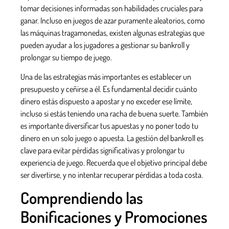
tomar decisiones informadas son habilidades cruciales para
ganar. Incluso en juegos de azar puramente aleatorios, como
las máquinas tragamonedas, existen algunas estrategias que
pueden ayudar a los jugadores a gestionar su bankroll y
prolongar su tiempo de juego.
Una de las estrategias más importantes es establecer un
presupuesto y ceñirse a él. Es fundamental decidir cuánto
dinero estás dispuesto a apostar y no exceder ese límite,
incluso si estás teniendo una racha de buena suerte. También
es importante diversificar tus apuestas y no poner todo tu
dinero en un solo juego o apuesta. La gestión del bankroll es
clave para evitar pérdidas significativas y prolongar tu
experiencia de juego. Recuerda que el objetivo principal debe
ser divertirse, y no intentar recuperar pérdidas a toda costa.
Comprendiendo las
Bonificaciones y Promociones