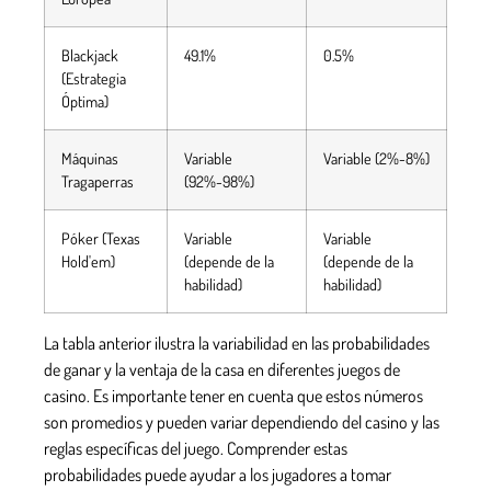
Blackjack
49.1%
0.5%
(Estrategia
Óptima)
Máquinas
Variable
Variable (2%-8%)
Tragaperras
(92%-98%)
Póker (Texas
Variable
Variable
Hold'em)
(depende de la
(depende de la
habilidad)
habilidad)
La tabla anterior ilustra la variabilidad en las probabilidades
de ganar y la ventaja de la casa en diferentes juegos de
casino. Es importante tener en cuenta que estos números
son promedios y pueden variar dependiendo del casino y las
reglas específicas del juego. Comprender estas
probabilidades puede ayudar a los jugadores a tomar