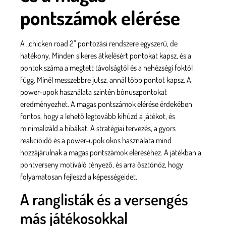
pontszámok elérése
A „chicken road 2” pontozási rendszere egyszerű, de
hatékony. Minden sikeres átkelésért pontokat kapsz, és a
pontok száma a megtett távolságtól és a nehézségi foktól
függ. Minél messzebbre jutsz, annál több pontot kapsz. A
power-upok használata szintén bónuszpontokat
eredményezhet. A magas pontszámok elérése érdekében
fontos, hogy a lehető legtovább kihúzd a játékot, és
minimalizáld a hibákat. A stratégiai tervezés, a gyors
reakcióidő és a power-upok okos használata mind
hozzájárulnak a magas pontszámok eléréséhez. A játékban a
pontverseny motiváló tényező, és arra ösztönöz, hogy
folyamatosan fejleszd a képességeidet.
A ranglisták és a versengés
más játékosokkal