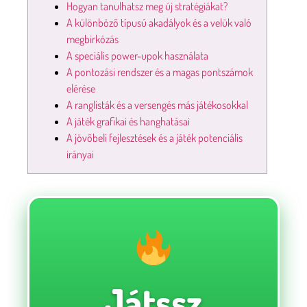
Hogyan tanulhatsz meg új stratégiákat?
A különböző típusú akadályok és a velük való
megbirkózás
A speciális power-upok használata
A pontozási rendszer és a magas pontszámok
elérése
A ranglisták és a versengés más játékosokkal
A játék grafikai és hanghatásai
A jövőbeli fejlesztések és a játék potenciális
irányai
Játssz