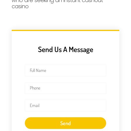
who are seeking an instant cashout
casino
Send Us A Message
Send