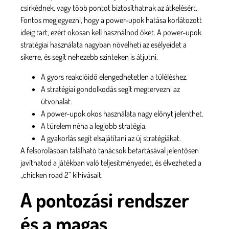
csirkédnek, vagy több pontot biztosíthatnak az átkelésért.
Fontos megjegyezni, hogy a power-upok hatása korlátozott
ideig tart, ezért okosan kell használnod őket. A power-upok
stratégiai használata nagyban növelheti az esélyeidet a
sikerre, és segít nehezebb szinteken is átjutni.
A gyors reakcióidő elengedhetetlen a túléléshez.
A stratégiai gondolkodás segít megtervezni az
útvonalat.
A power-upok okos használata nagy előnyt jelenthet.
A türelem néha a legjobb stratégia.
A gyakorlás segít elsajátítani az új stratégiákat.
A felsorolásban található tanácsok betartásával jelentősen
javíthatod a játékban való teljesítményedet, és élvezheted a
„chicken road 2” kihívásait.
A pontozási rendszer
és a magas