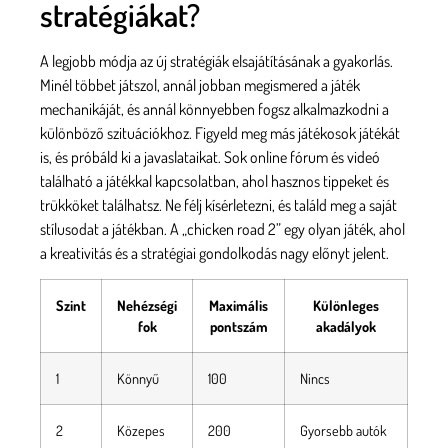
stratégiákat?
A legjobb módja az új stratégiák elsajátításának a gyakorlás.
Minél többet játszol, annál jobban megismered a játék
mechanikáját, és annál könnyebben fogsz alkalmazkodni a
különböző szituációkhoz. Figyeld meg más játékosok játékát
is, és próbáld ki a javaslataikat. Sok online fórum és videó
található a játékkal kapcsolatban, ahol hasznos tippeket és
trükköket találhatsz. Ne félj kísérletezni, és találd meg a saját
stílusodat a játékban. A „chicken road 2” egy olyan játék, ahol
a kreativitás és a stratégiai gondolkodás nagy előnyt jelent.
Szint
Nehézségi
Maximális
Különleges
fok
pontszám
akadályok
1
Könnyű
100
Nincs
2
Közepes
200
Gyorsebb autók