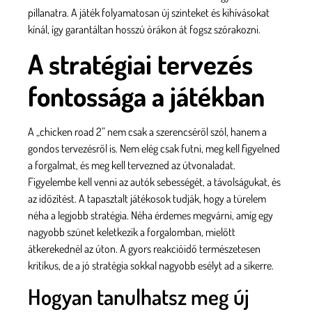
pillanatra. A játék folyamatosan új szinteket és kihívásokat
kínál, így garantáltan hosszú órákon át fogsz szórakozni.
A stratégiai tervezés
fontossága a játékban
A „chicken road 2” nem csak a szerencséről szól, hanem a
gondos tervezésről is. Nem elég csak futni, meg kell figyelned
a forgalmat, és meg kell tervezned az útvonaladat.
Figyelembe kell venni az autók sebességét, a távolságukat, és
az időzítést. A tapasztalt játékosok tudják, hogy a türelem
néha a legjobb stratégia. Néha érdemes megvárni, amíg egy
nagyobb szünet keletkezik a forgalomban, mielőtt
átkerekednél az úton. A gyors reakcióidő természetesen
kritikus, de a jó stratégia sokkal nagyobb esélyt ad a sikerre.
Hogyan tanulhatsz meg új