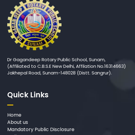
Dr Gagandeep Rotary Public School, Sunam,
(Affiliated to C.B.S.E New Delhi, Affilation No.16314663)
Jakhepal Road, Sunam-148028 (Distt. Sangrur).
Quick Links
Home
About us
Mandatory Public Disclosure