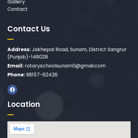
Gallery
Contact
Contact Us
Address:
Jakhepal Road, Sunam, District Sangrur
(Punjab)-148028
Email:
rotaryschoolsunam0@gmail.com
Phone:
98157-62426
Location