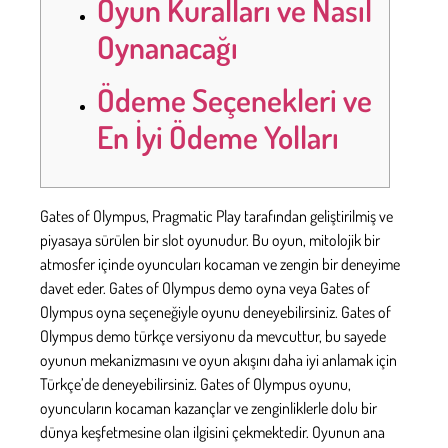
Oyun Kuralları ve Nasıl
Oynanacağı
Ödeme Seçenekleri ve
En İyi Ödeme Yolları
Gates of Olympus, Pragmatic Play tarafından geliştirilmiş ve
piyasaya sürülen bir slot oyunudur. Bu oyun, mitolojik bir
atmosfer içinde oyuncuları kocaman ve zengin bir deneyime
davet eder. Gates of Olympus demo oyna veya Gates of
Olympus oyna seçeneğiyle oyunu deneyebilirsiniz. Gates of
Olympus demo türkçe versiyonu da mevcuttur, bu sayede
oyunun mekanizmasını ve oyun akışını daha iyi anlamak için
Türkçe’de deneyebilirsiniz. Gates of Olympus oyunu,
oyuncuların kocaman kazançlar ve zenginliklerle dolu bir
dünya keşfetmesine olan ilgisini çekmektedir. Oyunun ana