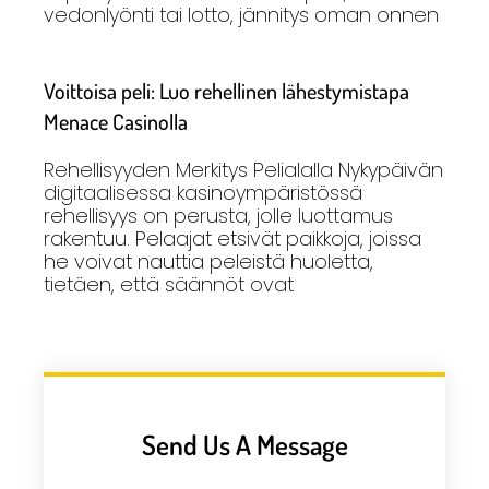
vedonlyönti tai lotto, jännitys oman onnen
Voittoisa peli: Luo rehellinen lähestymistapa
Menace Casinolla
Rehellisyyden Merkitys Pelialalla Nykypäivän
digitaalisessa kasinoympäristössä
rehellisyys on perusta, jolle luottamus
rakentuu. Pelaajat etsivät paikkoja, joissa
he voivat nauttia peleistä huoletta,
tietäen, että säännöt ovat
Send Us A Message