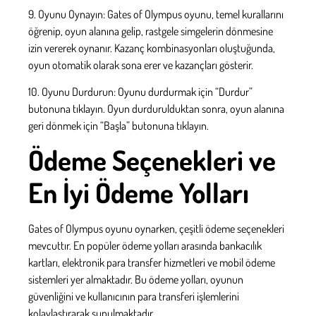
9. Oyunu Oynayın: Gates of Olympus oyunu, temel kurallarını
öğrenip, oyun alanına gelip, rastgele simgelerin dönmesine
izin vererek oynanır. Kazanç kombinasyonları oluştuğunda,
oyun otomatik olarak sona erer ve kazançları gösterir.
10. Oyunu Durdurun: Oyunu durdurmak için “Durdur”
butonuna tıklayın. Oyun durdurulduktan sonra, oyun alanına
geri dönmek için “Başla” butonuna tıklayın.
Ödeme Seçenekleri ve
En İyi Ödeme Yolları
Gates of Olympus oyunu oynarken, çeşitli ödeme seçenekleri
mevcuttır. En popüler ödeme yolları arasında bankacılık
kartları, elektronik para transfer hizmetleri ve mobil ödeme
sistemleri yer almaktadır. Bu ödeme yolları, oyunun
güvenliğini ve kullanıcının para transferi işlemlerini
kolaylaştırarak sunulmaktadır.