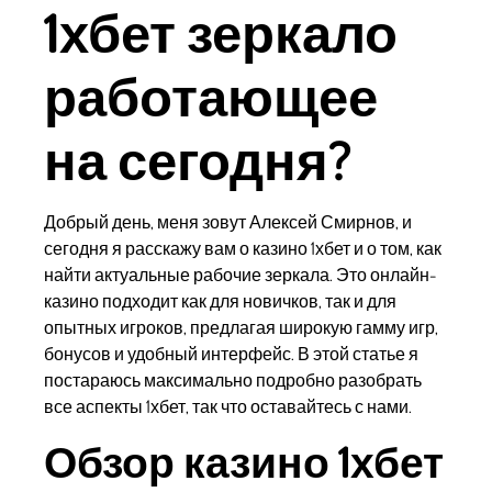
1хбет зеркало
работающее
на сегодня?
Добрый день, меня зовут Алексей Смирнов, и
сегодня я расскажу вам о казино 1хбет и о том, как
найти актуальные рабочие зеркала. Это онлайн-
казино подходит как для новичков, так и для
опытных игроков, предлагая широкую гамму игр,
бонусов и удобный интерфейс. В этой статье я
постараюсь максимально подробно разобрать
все аспекты 1хбет, так что оставайтесь с нами.
Обзор казино 1хбет