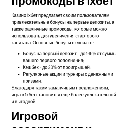
промокоды в 1хбет
Казино 1хбет предлагает своим пользователям
привлекательные бонусы на первые депозиты, а
также различные промокоды, которые можно
использовать для увеличения стартового
капитала. Основные бонусы включают:
Бонус на первый депозит – до 100% от суммы
вашего первого пополнения;
Кэшбек – до 20% от проигрышей;
Регулярные акции и турниры с денежными
призами.
Благодаря таким заманчивым предложениям,
игра в 1хбет становится еще более увлекательной
и выгодной.
Игровой