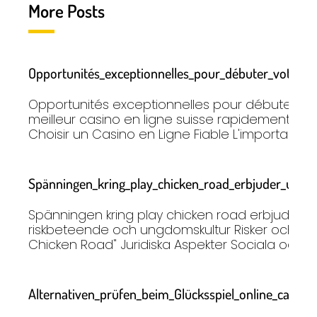
More Posts
Opportunités_exceptionnelles_pour_débuter_votre_ex
Opportunités exceptionnelles pour débuter vo
meilleur casino en ligne suisse rapidement Les 
Choisir un Casino en Ligne Fiable L'importance
Spänningen_kring_play_chicken_road_erbjuder_unika
Spänningen kring play chicken road erbjuder u
riskbeteende och ungdomskultur Risker och Ko
Chicken Road" Juridiska Aspekter Sociala och Ps
Alternativen_prüfen_beim_Glücksspiel_online_casino