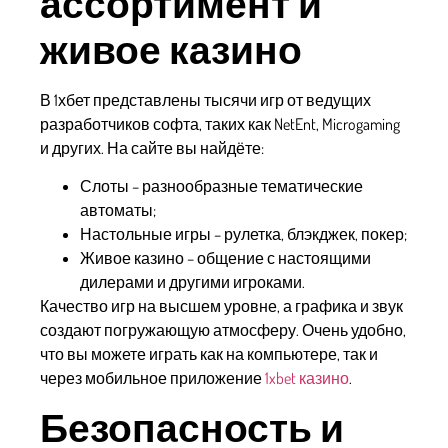
ассортимент и
живое казино
В 1хбет представлены тысячи игр от ведущих
разработчиков софта, таких как NetEnt, Microgaming
и других. На сайте вы найдёте:
Слоты – разнообразные тематические
автоматы;
Настольные игры – рулетка, блэкджек, покер;
Живое казино – общение с настоящими
дилерами и другими игроками.
Качество игр на высшем уровне, а графика и звук
создают погружающую атмосферу. Очень удобно,
что вы можете играть как на компьютере, так и
через мобильное приложение
1xbet казино
.
Безопасность и