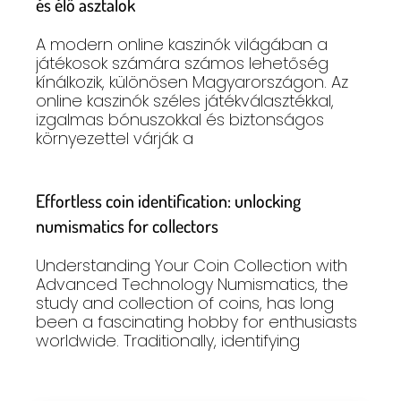
és élő asztalok
A modern online kaszinók világában a
játékosok számára számos lehetőség
kínálkozik, különösen Magyarországon. Az
online kaszinók széles játékválasztékkal,
izgalmas bónuszokkal és biztonságos
környezettel várják a
Effortless coin identification: unlocking
numismatics for collectors
Understanding Your Coin Collection with
Advanced Technology Numismatics, the
study and collection of coins, has long
been a fascinating hobby for enthusiasts
worldwide. Traditionally, identifying