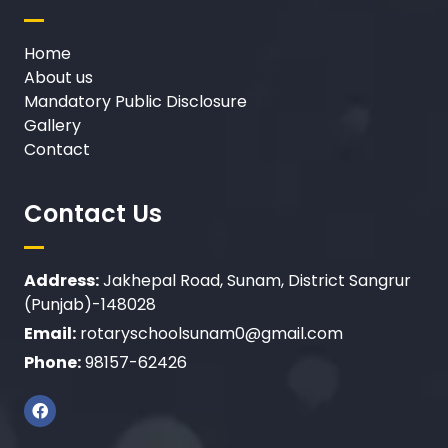
Home
About us
Mandatory Public Disclosure
Gallery
Contact
Contact Us
Address:
Jakhepal Road, Sunam, District Sangrur
(Punjab)-148028
Email:
rotaryschoolsunam0@gmail.com
Phone:
98157-62426