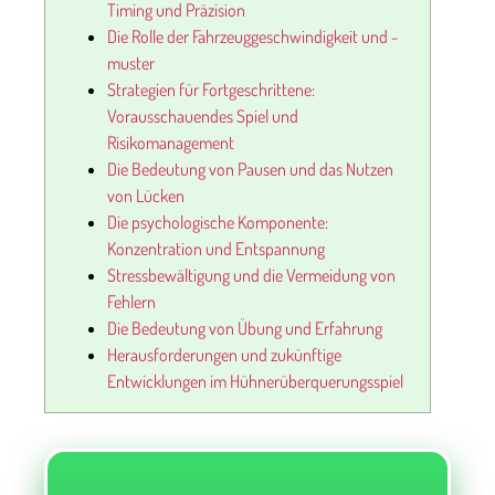
Timing und Präzision
Die Rolle der Fahrzeuggeschwindigkeit und -
muster
Strategien für Fortgeschrittene:
Vorausschauendes Spiel und
Risikomanagement
Die Bedeutung von Pausen und das Nutzen
von Lücken
Die psychologische Komponente:
Konzentration und Entspannung
Stressbewältigung und die Vermeidung von
Fehlern
Die Bedeutung von Übung und Erfahrung
Herausforderungen und zukünftige
Entwicklungen im Hühnerüberquerungsspiel