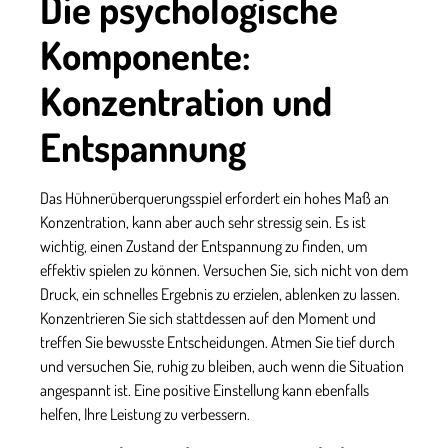
Die psychologische
Komponente:
Konzentration und
Entspannung
Das Hühnerüberquerungsspiel erfordert ein hohes Maß an
Konzentration, kann aber auch sehr stressig sein. Es ist
wichtig, einen Zustand der Entspannung zu finden, um
effektiv spielen zu können. Versuchen Sie, sich nicht von dem
Druck, ein schnelles Ergebnis zu erzielen, ablenken zu lassen.
Konzentrieren Sie sich stattdessen auf den Moment und
treffen Sie bewusste Entscheidungen. Atmen Sie tief durch
und versuchen Sie, ruhig zu bleiben, auch wenn die Situation
angespannt ist. Eine positive Einstellung kann ebenfalls
helfen, Ihre Leistung zu verbessern.