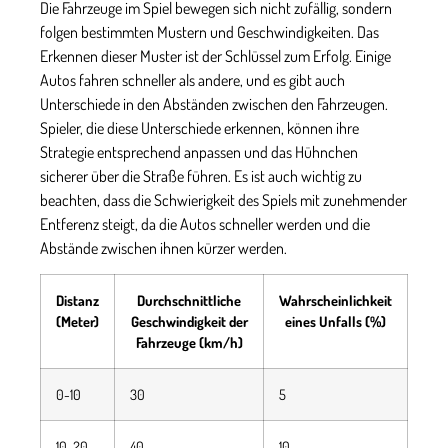
Die Fahrzeuge im Spiel bewegen sich nicht zufällig, sondern
folgen bestimmten Mustern und Geschwindigkeiten. Das
Erkennen dieser Muster ist der Schlüssel zum Erfolg. Einige
Autos fahren schneller als andere, und es gibt auch
Unterschiede in den Abständen zwischen den Fahrzeugen.
Spieler, die diese Unterschiede erkennen, können ihre
Strategie entsprechend anpassen und das Hühnchen
sicherer über die Straße führen. Es ist auch wichtig zu
beachten, dass die Schwierigkeit des Spiels mit zunehmender
Entferenz steigt, da die Autos schneller werden und die
Abstände zwischen ihnen kürzer werden.
Distanz
Durchschnittliche
Wahrscheinlichkeit
(Meter)
Geschwindigkeit der
eines Unfalls (%)
Fahrzeuge (km/h)
0-10
30
5
10-20
40
10