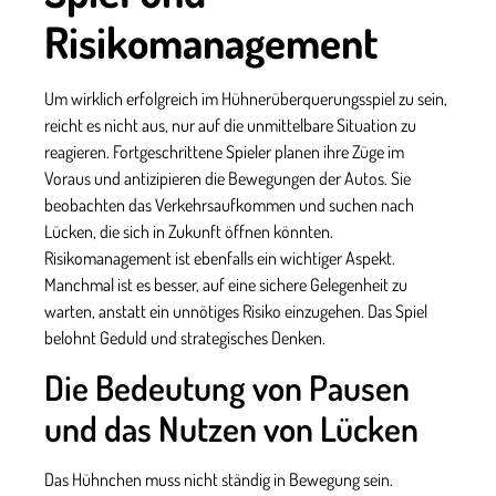
Risikomanagement
Um wirklich erfolgreich im Hühnerüberquerungsspiel zu sein,
reicht es nicht aus, nur auf die unmittelbare Situation zu
reagieren. Fortgeschrittene Spieler planen ihre Züge im
Voraus und antizipieren die Bewegungen der Autos. Sie
beobachten das Verkehrsaufkommen und suchen nach
Lücken, die sich in Zukunft öffnen könnten.
Risikomanagement ist ebenfalls ein wichtiger Aspekt.
Manchmal ist es besser, auf eine sichere Gelegenheit zu
warten, anstatt ein unnötiges Risiko einzugehen. Das Spiel
belohnt Geduld und strategisches Denken.
Die Bedeutung von Pausen
und das Nutzen von Lücken
Das Hühnchen muss nicht ständig in Bewegung sein.