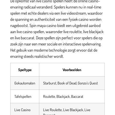
De opkomst van live casino spellen heeft de online casino-
ervaring radicaal veranderd. Spelers kunnen nu in real-time
spelen met echte dealers via een live videostream, waardoor
de spanning en authenticiteit van een fysiek casino worden
nagebootst. Spin maya casino biedt een uitgebreid aanbod
aan live casino spellen, waaronder live roulette, live blackjack
en live baccarat. Deze spellen zijn perfect voor spelers die op
zoek zijn naar een meer sociale en interactieve spelervaring.
Het gebuik van moderne technologie zorgt ervoor dat de
ervaring steeds realistischer wordt.
Speltype
Voorbeelden
Gokautomaten
Starburst, Book of Dead, Gonzo's Quest
Tafelspellen
Roulette, Blackjack, Baccarat
Live Casino
Live Roulette, Live Blackjack, Live