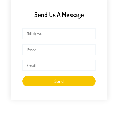
Send Us A Message
Send