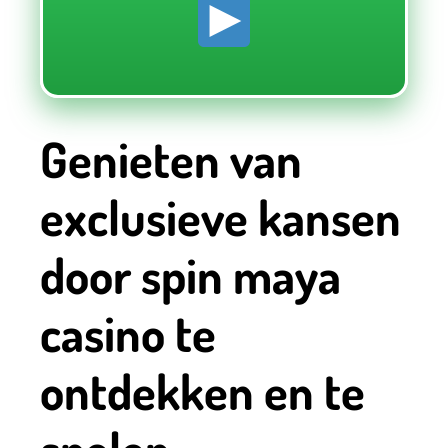
Genieten van
exclusieve kansen
door spin maya
casino te
ontdekken en te