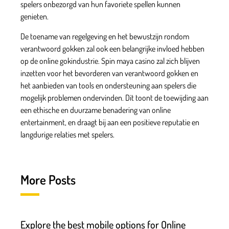
spelers onbezorgd van hun favoriete spellen kunnen
genieten.
De toename van regelgeving en het bewustzijn rondom
verantwoord gokken zal ook een belangrijke invloed hebben
op de online gokindustrie. Spin maya casino zal zich blijven
inzetten voor het bevorderen van verantwoord gokken en
het aanbieden van tools en ondersteuning aan spelers die
mogelijk problemen ondervinden. Dit toont de toewijding aan
een ethische en duurzame benadering van online
entertainment, en draagt bij aan een positieve reputatie en
langdurige relaties met spelers.
More Posts
Explore the best mobile options for Online