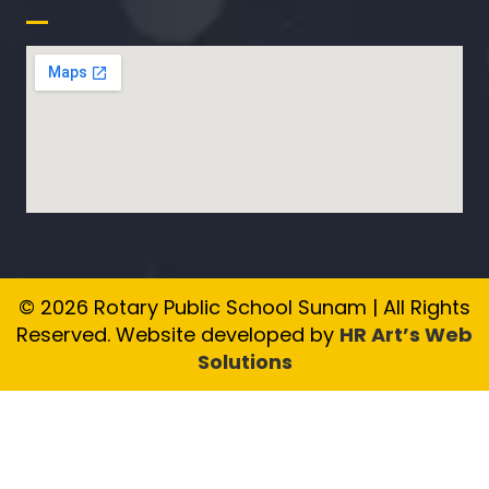
© 2026 Rotary Public School Sunam | All Rights
Reserved. Website developed by
HR Art’s Web
Solutions