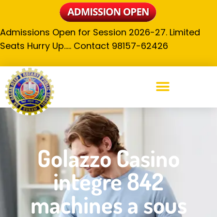
Admissions Open for Session 2026-27. Limited
Seats Hurry Up….. Contact 98157-62426
Golazzo Casino
integre 842
machines a sous