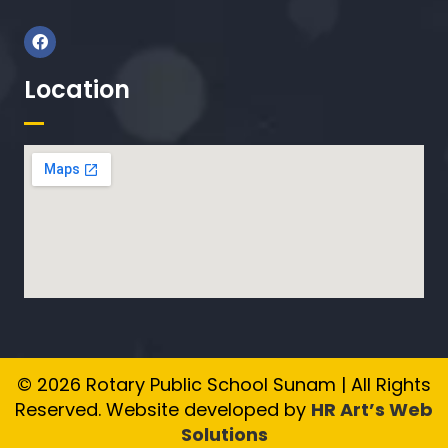
Location
© 2026 Rotary Public School Sunam | All Rights
Reserved. Website developed by
HR Art’s Web
Solutions