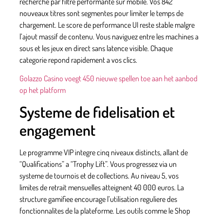
recherche par filtre performante sur mobile. Vos 842
nouveaux titres sont segmentes pour limiter le temps de
chargement. Le score de performance UI reste stable malgre
l’ajout massif de contenu. Vous naviguez entre les machines a
sous et les jeux en direct sans latence visible. Chaque
categorie repond rapidement a vos clics.
Golazzo Casino voegt 450 nieuwe spellen toe aan het aanbod
op het platform
Systeme de fidelisation et
engagement
Le programme VIP integre cinq niveaux distincts, allant de
“Qualifications” a “Trophy Lift”. Vous progressez via un
systeme de tournois et de collections. Au niveau 5, vos
limites de retrait mensuelles atteignent 40 000 euros. La
structure gamifiee encourage l’utilisation reguliere des
fonctionnalites de la plateforme. Les outils comme le Shop