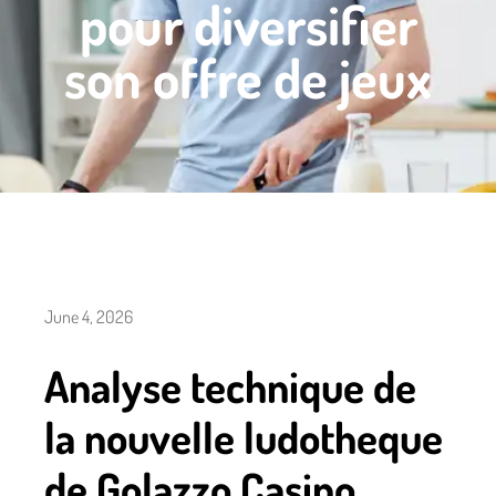
pour diversifier
son offre de jeux
June 4, 2026
Analyse technique de
la nouvelle ludotheque
de Golazzo Casino