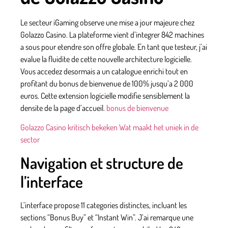
Le secteur iGaming observe une mise a jour majeure chez
Golazzo Casino. La plateforme vient d’integrer 842 machines
a sous pour etendre son offre globale. En tant que testeur, j’ai
evalue la fluidite de cette nouvelle architecture logicielle.
Vous accedez desormais a un catalogue enrichi tout en
profitant du bonus de bienvenue de 100% jusqu’a 2 000
euros. Cette extension logicielle modifie sensiblement la
densite de la page d’accueil.
bonus de bienvenue
Golazzo Casino kritisch bekeken Wat maakt het uniek in de
sector
Navigation et structure de
l’interface
L’interface propose 11 categories distinctes, incluant les
sections “Bonus Buy” et “Instant Win”. J’ai remarque une