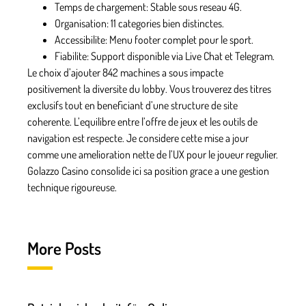
Temps de chargement: Stable sous reseau 4G.
Organisation: 11 categories bien distinctes.
Accessibilite: Menu footer complet pour le sport.
Fiabilite: Support disponible via Live Chat et Telegram.
Le choix d’ajouter 842 machines a sous impacte
positivement la diversite du lobby. Vous trouverez des titres
exclusifs tout en beneficiant d’une structure de site
coherente. L’equilibre entre l’offre de jeux et les outils de
navigation est respecte. Je considere cette mise a jour
comme une amelioration nette de l’UX pour le joueur regulier.
Golazzo Casino consolide ici sa position grace a une gestion
technique rigoureuse.
More Posts