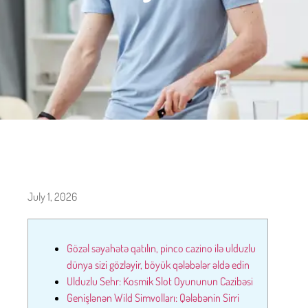
July 1, 2026
Gözəl səyahətə qatılın, pinco cazino ilə ulduzlu
dünya sizi gözləyir, böyük qələbələr əldə edin
Ulduzlu Sehr: Kosmik Slot Oyununun Cazibəsi
Genişlənən Wild Simvolları: Qələbənin Sirri