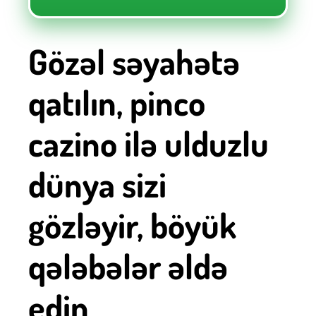
Gözəl səyahətə
qatılın, pinco
cazino ilə ulduzlu
dünya sizi
gözləyir, böyük
qələbələr əldə
edin