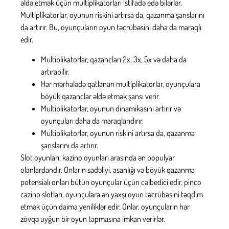
əldə etmək üçün multiplikatorları istifadə edə bilərlər.
Multiplikatorlar, oyunun riskini artırsa da, qazanma şanslarını
da artırır. Bu, oyunçuların oyun təcrübəsini daha da maraqlı
edir.
Multiplikatorlar, qazancları 2x, 3x, 5x və daha da
artırabilir.
Hər mərhələdə qatlanan multiplikatorlar, oyunçulara
böyük qazanclar əldə etmək şansı verir.
Multiplikatorlar, oyunun dinamikasını artırır və
oyunçuları daha da maraqlandırır.
Multiplikatorlar, oyunun riskini artırsa da, qazanma
şanslarını da artırır.
Slot oyunları, kazino oyunları arasında ən populyar
olanlardandır. Onların sadəliyi, asanlığı və böyük qazanma
potensialı onları bütün oyunçular üçün cəlbedici edir. pinco
cazino slotları, oyunçulara ən yaxşı oyun təcrübəsini təqdim
etmək üçün daima yeniliklər edir. Onlar, oyunçuların hər
zövqə uyğun bir oyun tapmasına imkan verirlər.