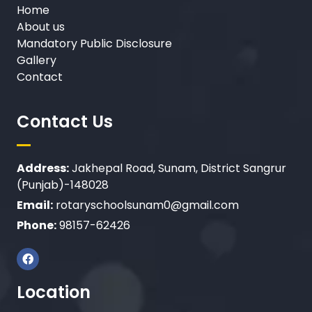
Home
About us
Mandatory Public Disclosure
Gallery
Contact
Contact Us
Address:
Jakhepal Road, Sunam, District Sangrur
(Punjab)-148028
Email:
rotaryschoolsunam0@gmail.com
Phone:
98157-62426
Location