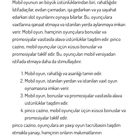
Mobil oyunun ən böyük üstünlüklərindən biri, rahatlığıdır.
İstifadəçilər, evdən çıxmadan, işə gedərkən və ya səyahət
edərkən slot oyunlarını oynaya bilərlər. Bu, oyunçulara
vaxtlarına qənaət etməyə və istənilən yerdə əylənməyə imkan
verir. Mobil oyun, həmçinin oyunçulara bonuslar və
promosiyalar vasitəsilə əlavə üstünlüklər təqdim edir. pinco
cazino, mobil oyunçular üçün xüsusi bonuslar və
promosiyalar təklif edir. Bu, oyunçuları mobil versiyadan
istifadə etməyə daha da stimullaşdırır.
Mobil oyun, rahatlığı və asanlığı təmin edir.
Mobil oyun, istənilən yerdən və istənilən vaxt oyun
oynamasına imkan verir.
Mobil oyun, bonuslar və promosiyalar vasitəsilə əlavə
üstünlüklər təqdim edir.
pinco cazino, mobil oyunçular üçün xüsusi bonuslar və
promosiyalar təklif edir.
pinco cazino, oyunçulara ən yaxşı oyun təcrübəsini təqdim
etməklə yanaşı, həmçinin onların məlumatlarının