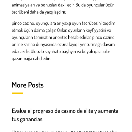
animasiyaları və bonusları daxil edir. Bu da oyunçular üçün
təcrübəni daha da yaxşılaşdırır.
pinco cazino, oyunçulara ən yaxşı oyun təcrübəsini təqdim
etmək üçün daima çalışır. Onlar, oyunların keyfiyyətini və
oyunçuların təminatını prioritet hesab edirlər. pinco cazino,
online kazino dünyasında özünə layiqli yer tutmağa davam
edəcəkdir. Ulduzlu səyahətə başlayın və böyük qələbələr
qazanmağa cəhd edin.
More Posts
Evalúa el progreso de casino de élite y aumenta
tus ganancias
Para empezar, si eres un apasionado del