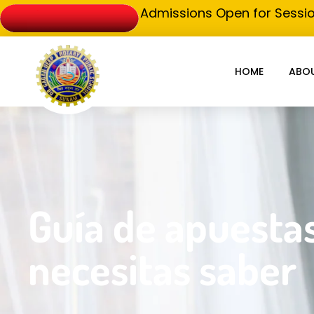
Admissions Open for Sessio
HOME
ABO
Guía de apuestas
necesitas saber