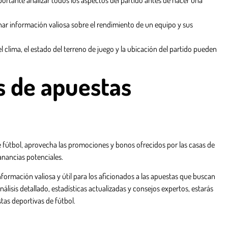
ar información valiosa sobre el rendimiento de un equipo y sus
 clima, el estado del terreno de juego y la ubicación del partido pueden
s de apuestas
de fútbol, aprovecha las promociones y bonos ofrecidos por las casas de
anancias potenciales.
formación valiosa y útil para los aficionados a las apuestas que buscan
álisis detallado, estadísticas actualizadas y consejos expertos, estarás
as deportivas de fútbol.