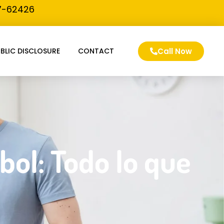
57-62426
Call Now
BLIC DISCLOSURE
CONTACT
bol: Todo lo que