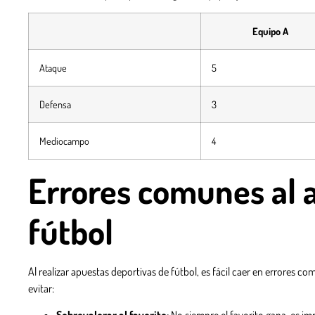
Equipo A
Ataque
5
Defensa
3
Mediocampo
4
Errores comunes al a
fútbol
Al realizar apuestas deportivas de fútbol, es fácil caer en errores 
evitar:
Sobrevalorar al favorito:
No siempre el favorito gana, es im