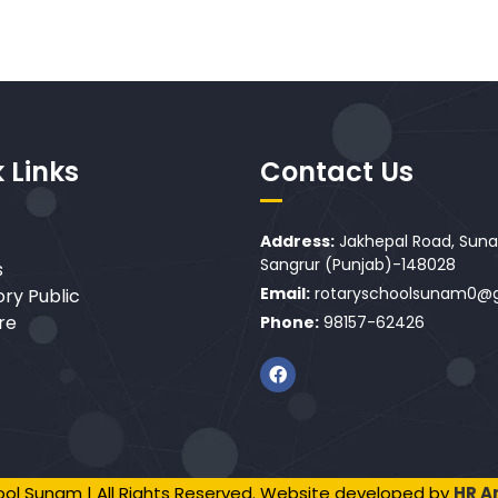
 Links
Contact Us
Address:
Jakhepal Road, Sunam
Sangrur (Punjab)-148028
s
Email:
rotaryschoolsunam0@
ry Public
re
Phone:
98157-62426
ool Sunam | All Rights Reserved. Website developed by
HR A