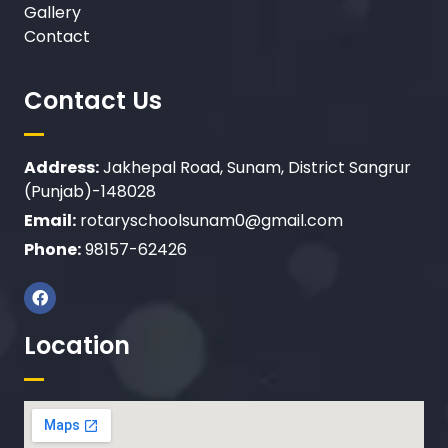
Gallery
Contact
Contact Us
Address:
Jakhepal Road, Sunam, District Sangrur
(Punjab)-148028
Email:
rotaryschoolsunam0@gmail.com
Phone:
98157-62426
Location