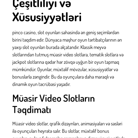
Çeşitliliyi və
Xüsusiyyətləri
pinco casino, slot oyunları sahəsində ən geniş seçimlərdən
birini təqdim edir. Dünyaca məşhur oyun tərtibatçılarının ən
yaxşı slot oyunları burada əlçatandır. Klassik meyvə
slotlarından tutmuş müasir video slotlara, tematik slotlara və
jackpot slotlarına qədər hər zövqə uyğun bir oyun tapmaq
mümkündür. Oyunlar, müxtəlif mövzular, xüsusiyyətlər və
bonuslarla zəngindir. Bu da oyunçulara daha maraqlı və
dinamik oyun təcrübəsi yaşadır.
Müasir Video Slotların
Təqdimatı
Müasir video slotlar, qrafik dizaynları, animasiyaları və səsləri
ilə oyunçuları heyrətə salır. Bu slotlar, müxtəlif bonus