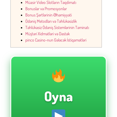
Müasir Video Slotların Təqdimatı
Bonuslar və Promosyonlar
Bonus Şərtlərinin Əhəmiyyəti
Ödəniş Metodları və Təhlükəsizlik
Təhlükəsiz Ödəniş Sistemlərinin Təminatı
Müştəri Xidmətləri və Dəstək
pinco Casino-nun Gələcək İstiqamətləri
Oyna