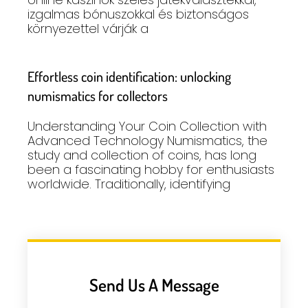
izgalmas bónuszokkal és biztonságos
környezettel várják a
Effortless coin identification: unlocking
numismatics for collectors
Understanding Your Coin Collection with
Advanced Technology Numismatics, the
study and collection of coins, has long
been a fascinating hobby for enthusiasts
worldwide. Traditionally, identifying
Send Us A Message