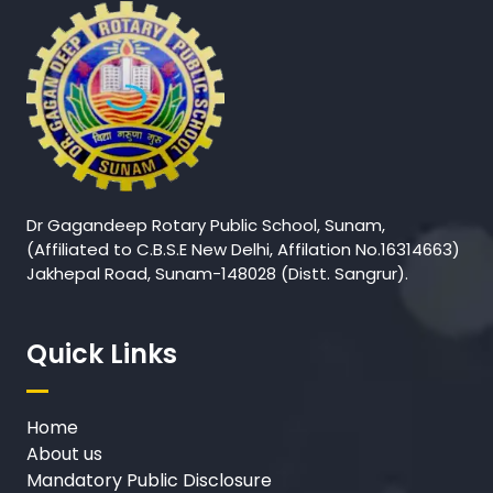
Dr Gagandeep Rotary Public School, Sunam,
(Affiliated to C.B.S.E New Delhi, Affilation No.16314663)
Jakhepal Road, Sunam-148028 (Distt. Sangrur).
Quick Links
Home
About us
Mandatory Public Disclosure