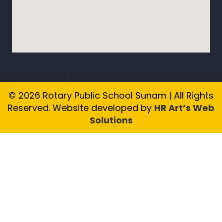
© 2026 Rotary Public School Sunam | All Rights
Reserved. Website developed by
HR Art’s Web
Solutions