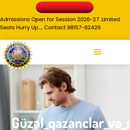
Admissions Open for Session 2026-27. Limited
Seats Hurry Up….. Contact 98157-62426
Güzəl_qazanclar_və_s