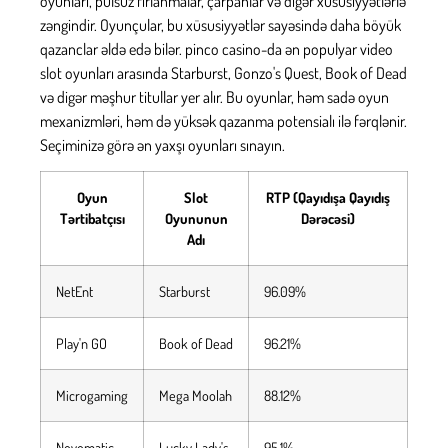
oyunları, pulsuz fırlanmalar, çarpanlar və digər xüsusiyyətlərlə
zəngindir. Oyunçular, bu xüsusiyyətlər sayəsində daha böyük
qazanclar əldə edə bilər. pinco casino-da ən populyar video
slot oyunları arasında Starburst, Gonzo's Quest, Book of Dead
və digər məşhur titullar yer alır. Bu oyunlar, həm sadə oyun
mexanizmləri, həm də yüksək qazanma potensialı ilə fərqlənir.
Seçiminizə görə ən yaxşı oyunları sınayın.
Oyun
Slot
RTP (Qayıdışa Qayıdış
Tərtibatçısı
Oyununun
Dərəcəsi)
Adı
NetEnt
Starburst
96.09%
Play'n GO
Book of Dead
96.21%
Microgaming
Mega Moolah
88.12%
Novomatic
Lucky Lady's
95.1%