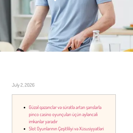
July 2, 2026
Güzəl qazanclar və sürətlə artan şanslarla
pinco casino oyunçuları üçün əyləncəli
imkanlar yaradır
Slot Oyunlarının Çeşitliliyi və Xüsusiyyətləri