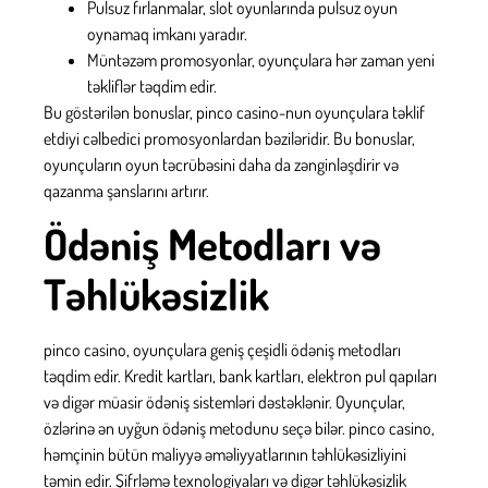
Pulsuz fırlanmalar, slot oyunlarında pulsuz oyun
oynamaq imkanı yaradır.
Müntəzəm promosyonlar, oyunçulara hər zaman yeni
təkliflər təqdim edir.
Bu göstərilən bonuslar, pinco casino-nun oyunçulara təklif
etdiyi cəlbedici promosyonlardan bəziləridir. Bu bonuslar,
oyunçuların oyun təcrübəsini daha da zənginləşdirir və
qazanma şanslarını artırır.
Ödəniş Metodları və
Təhlükəsizlik
pinco casino, oyunçulara geniş çeşidli ödəniş metodları
təqdim edir. Kredit kartları, bank kartları, elektron pul qapıları
və digər müasir ödəniş sistemləri dəstəklənir. Oyunçular,
özlərinə ən uyğun ödəniş metodunu seçə bilər. pinco casino,
həmçinin bütün maliyyə əməliyyatlarının təhlükəsizliyini
təmin edir. Şifrləmə texnologiyaları və digər təhlükəsizlik