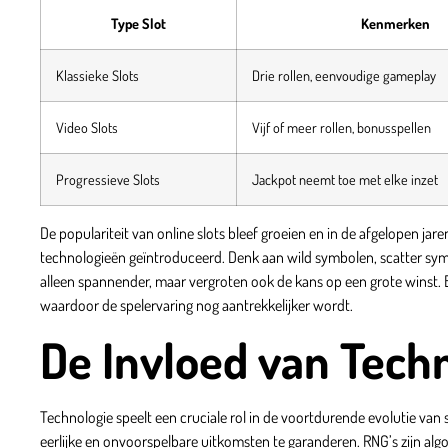
Type Slot
Kenmerken
Klassieke Slots
Drie rollen, eenvoudige gameplay
Video Slots
Vijf of meer rollen, bonusspellen
Progressieve Slots
Jackpot neemt toe met elke inzet
De populariteit van online slots bleef groeien en in de afgelopen ja
technologieën geïntroduceerd. Denk aan wild symbolen, scatter symb
alleen spannender, maar vergroten ook de kans op een grote winst. B
waardoor de spelervaring nog aantrekkelijker wordt.
De Invloed van Techn
Technologie speelt een cruciale rol in de voortdurende evolutie v
eerlijke en onvoorspelbare uitkomsten te garanderen. RNG’s zijn alg