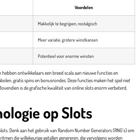
Voordelen
Makkelijk te begrijpen, nostalgisch
Meer variatie, grotere winstkansen
Potentieel voor enorme winsten
ren hebben ontwikkelaars een breed scala aan nieuwe functies en
olen, gratis spins en bonusrondes. Deze functies maken het spel niet
ovendien is de grafische kwaliteit van online slots enorm verbeterd,
ologie op Slots
an slots. Denk aan het gebruik van Random Number Generators (RNG’s) om
oritmen die willekeurige getallen genereren, die vervolgens worden