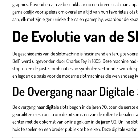
graphics. Bovendien zijn ze beschikbaar op een breed scala aan ap
gemakkelijk voor spelers om overal en altijd van hun favoriete slots
aan, elk met zijn eigen unieke thema en gameplay, waardoor de keuze
De Evolutie van de 
De geschiedenis van de slotmachine is fascinerend en terug te voere
Bell’, werd uitgevonden door Charles Fey in 1895. Deze machine had 
stopten en de juiste combinatie van symbolen vertoonde, won de spel
en legden de basis voor de moderne slotmachines die we vandaag 
De Overgang naar Digitale 
De overgang naar digitale slots begon in de jaren 70, toen de eers
gebruikten elektronica om de uitkomsten van de rollen te bepalen, 
echter met de opkomst van online gokken in de jaren 90. Online slo
huis te spelen en een breder publiek te bereiken. Deze digitale vari