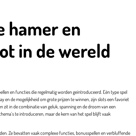
e hamer en
ot in de wereld
ellen en functies die regelmatig worden geïntroduceerd. Eén type spel
ay en de mogelijkheid om grote prijzen te winnen, zijn slots een favoriet
een
zit in de combinatie van geluk, spanning en de droom van een
ema’s te introduceren, maar de kern van het spel blijft vaak
eden. Ze bevatten vaak complexe functies, bonusspellen en verbluffende