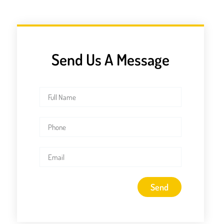
Send Us A Message
Send