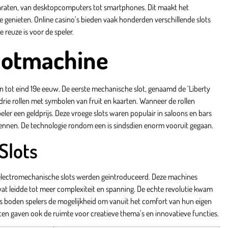
paraten, van desktopcomputers tot smartphones. Dit maakt het
 te genieten. Online casino’s bieden vaak honderden verschillende slots
 reuze is voor de speler.
Slotmachine
n tot eind 19e eeuw. De eerste mechanische slot, genaamd de ‘Liberty
drie rollen met symbolen van fruit en kaarten. Wanneer de rollen
er een geldprijs. Deze vroege slots waren populair in saloons en bars
kennen. De technologie rondom een
is sindsdien enorm vooruit gegaan.
Slots
te electromechanische slots werden geïntroduceerd. Deze machines
wat leidde tot meer complexiteit en spanning. De echte revolutie kwam
ts boden spelers de mogelijkheid om vanuit het comfort van hun eigen
anten gaven ook de ruimte voor creatieve thema’s en innovatieve functies.