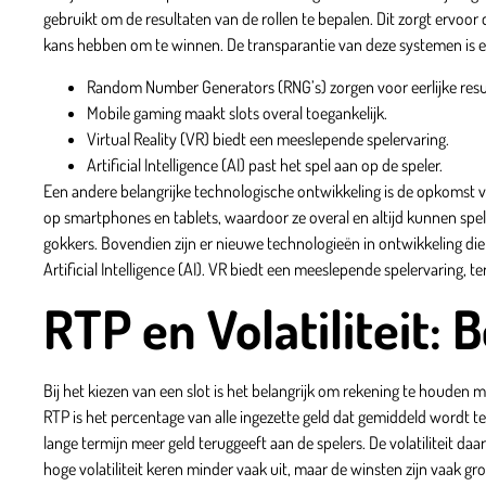
gebruikt om de resultaten van de rollen te bepalen. Dit zorgt ervoor d
kans hebben om te winnen. De transparantie van deze systemen is es
Random Number Generators (RNG’s) zorgen voor eerlijke resu
Mobile gaming maakt slots overal toegankelijk.
Virtual Reality (VR) biedt een meeslepende spelervaring.
Artificial Intelligence (AI) past het spel aan op de speler.
Een andere belangrijke technologische ontwikkeling is de opkomst v
op smartphones en tablets, waardoor ze overal en altijd kunnen spel
gokkers. Bovendien zijn er nieuwe technologieën in ontwikkeling die d
Artificial Intelligence (AI). VR biedt een meeslepende spelervaring, te
RTP en Volatiliteit: 
Bij het kiezen van een slot is het belangrijk om rekening te houden me
RTP is het percentage van alle ingezette geld dat gemiddeld wordt t
lange termijn meer geld teruggeeft aan de spelers. De volatiliteit d
hoge volatiliteit keren minder vaak uit, maar de winsten zijn vaak grot