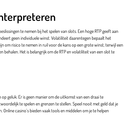
Interpreteren
beslissingen te nemen bij het spelen van slots. Een hoge RTP geeft aan
ndeert geen individuele winst. Volatiliteit daarentegen bepaalt het
 zijn om risico te nemen in ruil voor de kans op een grote winst, terwijl een
ten behalen. Het is belangrijk om de RTP en volatiliteit van een slot te
n op geluk. Er is geen manier om de uitkomst van een draai te
woordelijk te spelen en grenzen te stellen. Speel nooit met geld dat je
en. Online casino’s bieden vaak tools en middelen om je te helpen