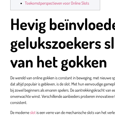
Toekomstperspectieven voor Online Slots
Hevig beïnvloed
gelukszoekers sl
van het gokken
De wereld van online gokken is constant in beweging, met nieuwe sp
dat altijd populair is gebleven, is de slot. Met hun eenvoudige gamepl
bij zowel beginners als ervaren spelers. De aantrekkingskracht van 
onverwachte winst. Verschillende aanbieders proberen innovatieve th
consistent.
De moderne
slot
is een verre van de mechanische slots van het verl