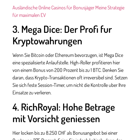
Ausländische Online Casinos für Bonusjäger Meine Strategie
für maximalen EV
3. Mega Dice: Der Profi fur
Kryptowahrungen
Wenn Sie Bitcoin oder Ethereum bevorzugen, ist Mega Dice
eine spezialisierte Anlaufstelle. High-Roller profitieren hier
von einem Bonus von 200 Prozent bis zu 1 BTC. Denken Sie
daran, dass Krypto-Transaktionen oft irreversibel sind. Setzen
Sie sich feste Session-Timer, um nicht die Kontrolle uber Ihre
Einsatze zu verlieren.
4. RichRoyal: Hohe Betrage
mit Vorsicht geniessen
Hier locken bis zu 8.250 CHF als Bonusangebot bei einer