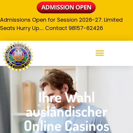
Admissions Open for Session 2026-27. Limited
Seats Hurry Up….. Contact 98157-62426
Ihre Wahl
ausländischer
Online Casinos