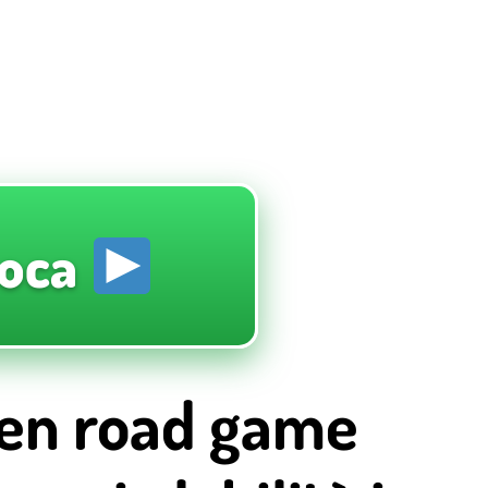
oca
ken road game