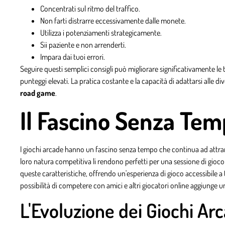
Concentrati sul ritmo del traffico.
Non farti distrarre eccessivamente dalle monete.
Utilizza i potenziamenti strategicamente.
Sii paziente e non arrenderti.
Impara dai tuoi errori.
Seguire questi semplici consigli può migliorare significativamente le 
punteggi elevati. La pratica costante e la capacità di adattarsi alle
road game
.
Il Fascino Senza Tem
I giochi arcade hanno un fascino senza tempo che continua ad attrarre 
loro natura competitiva li rendono perfetti per una sessione di gioco 
queste caratteristiche, offrendo un'esperienza di gioco accessibile a 
possibilità di competere con amici e altri giocatori online aggiunge un
L'Evoluzione dei Giochi Ar