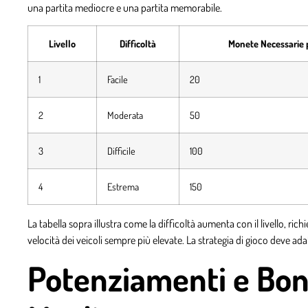
una partita mediocre e una partita memorabile.
Livello
Difficoltà
Monete Necessarie 
1
Facile
20
2
Moderata
50
3
Difficile
100
4
Estrema
150
La tabella sopra illustra come la difficoltà aumenta con il livello, 
velocità dei veicoli sempre più elevate. La strategia di gioco deve adat
Potenziamenti e Bonu