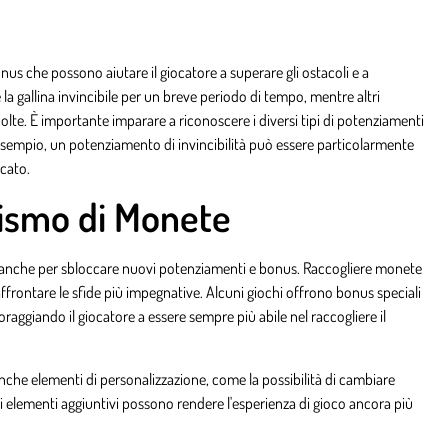
us che possono aiutare il giocatore a superare gli ostacoli e a
a gallina invincibile per un breve periodo di tempo, mentre altri
olte. È importante imparare a riconoscere i diversi tipi di potenziamenti
d esempio, un potenziamento di invincibilità può essere particolarmente
icato.
nismo di Monete
anche per sbloccare nuovi potenziamenti e bonus. Raccogliere monete
frontare le sfide più impegnative. Alcuni giochi offrono bonus speciali
oraggiando il giocatore a essere sempre più abile nel raccogliere il
anche elementi di personalizzazione, come la possibilità di cambiare
sti elementi aggiuntivi possono rendere l'esperienza di gioco ancora più