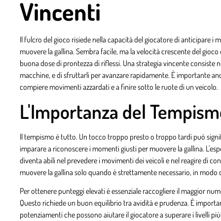
Vincenti
Il fulcro del gioco risiede nella capacità del giocatore di anticipare i
muovere la gallina. Sembra facile, ma la velocità crescente del gioco
buona dose di prontezza di riflessi. Una strategia vincente consiste nel
macchine, e di sfruttarli per avanzare rapidamente. È importante anc
compiere movimenti azzardati e a finire sotto le ruote di un veicolo.
L'Importanza del Tempism
Il tempismo è tutto. Un tocco troppo presto o troppo tardi può signifi
imparare a riconoscere i momenti giusti per muovere la gallina. L'espe
diventa abili nel prevedere i movimenti dei veicoli e nel reagire di c
muovere la gallina solo quando è strettamente necessario, in modo da 
Per ottenere punteggi elevati è essenziale raccogliere il maggior nu
Questo richiede un buon equilibrio tra avidità e prudenza. È import
potenziamenti che possono aiutare il giocatore a superare i livelli più 