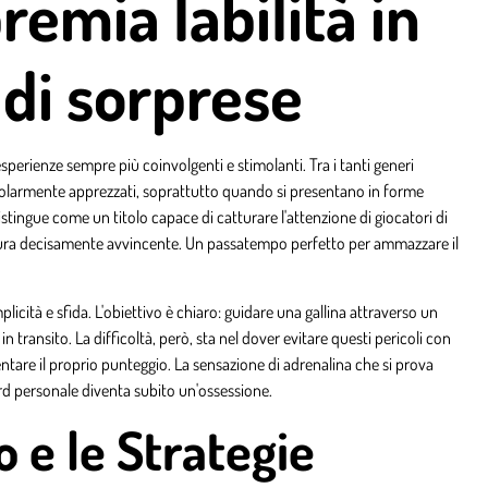
premia labilità in
di sorprese
perienze sempre più coinvolgenti e stimolanti. Tra i tanti generi
rticolarmente apprezzati, soprattutto quando si presentano in forme
istingue come un titolo capace di catturare l'attenzione di giocatori di
a natura decisamente avvincente. Un passatempo perfetto per ammazzare il
licità e sfida. L'obiettivo è chiaro: guidare una gallina attraverso un
n transito. La difficoltà, però, sta nel dover evitare questi pericoli con
re il proprio punteggio. La sensazione di adrenalina che si prova
cord personale diventa subito un'ossessione.
 e le Strategie