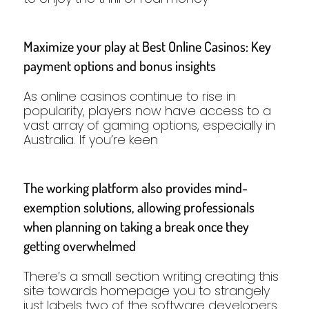
Maximize your play at Best Online Casinos: Key
payment options and bonus insights
As online casinos continue to rise in
popularity, players now have access to a
vast array of gaming options, especially in
Australia. If you’re keen
The working platform also provides mind-
exemption solutions, allowing professionals
when planning on taking a break once they
getting overwhelmed
There’s a small section writing creating this
site towards homepage you to strangely
just labels two of the software developers